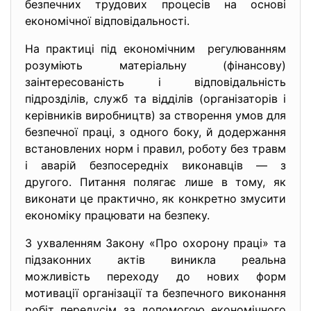
безпечних трудових процесів на основі
економічної відповідальності.
На практиці під економічним регулюванням
розуміють матеріальну (фінансову)
заінтересованість і відповідальність
підрозділів, служб та відділів (організаторів і
керівників виробництв) за створення умов для
безпечної праці, з одного боку, й додержання
встановлених норм і правил, роботу без травм
і аварій безпосередніх виконавців — з
другого. Питання полягає лише в тому, як
виконати це практично, як конкретно змусити
економіку працювати на безпеку.
З ухваленням Закону «Про охорону праці» та
підзаконних актів виникла реальна
можливість переходу до нових форм
мотивації організації та безпечного виконання
робіт передусім за допомогою економічного