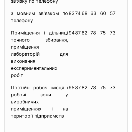
зв'язку по телефону
з мовним зв'язком по
83
74
68
63
60
57
55
телефону
Приміщення і дільниці
94
87
82
78
75
73
71
точного збирання,
приміщення
лабораторій для
виконання
експериментальних
робіт
Постійні робочі місця і
95
87
82
7S
75
73
71
робочі зони у
виробничих
приміщеннях і на
території підприємств