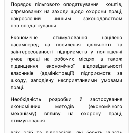
Порядок пільгового оподаткування коштів,
спрямованих на заходи щодо охорони праці,
накреслений чинним законодавством
про оподаткування.
Економічне стимулювання націлено
насамперед на посилення діяльності та
заінтересованості підприємств у поліпшенні
умов праці на робочих місцях, а також
підвищення економічної відповідальності
власників (адміністрації) підприємств за
шкоду, заподіяну несприятливими умовами
праці.
Необхідність розробки й застосування
економічних методів (економічного
механізму) впливу на охорону праці,
стимулювання
всіх осіб та підрозділів, які беруть участь