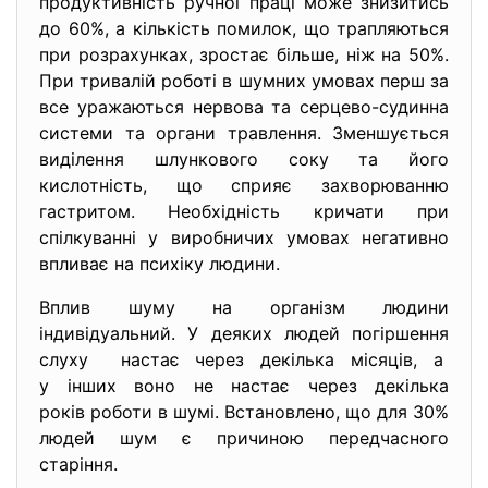
продуктивність ручної праці може знизитись
до 60%, а кількість помилок, що трапляються
при розрахунках, зростає більше, ніж на 50%.
При тривалій роботі в шумних умовах перш за
все уражаються нервова та серцево-судинна
системи та органи травлення. Зменшується
виділення шлункового соку та його
кислотність, що сприяє захворюванню
гастритом. Необхідність кричати при
спілкуванні у виробничих умовах негативно
впливає на психіку людини.
Вплив шуму на організм людини
індивідуальний. У деяких людей погіршення
слуху настає через декілька місяців, а
у інших воно не настає через декілька
років роботи в шумі. Встановлено, що для 30%
людей шум є причиною передчасного
старіння.