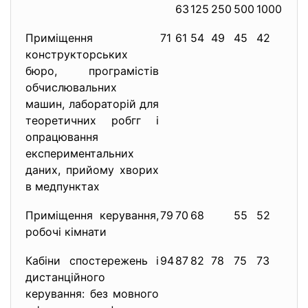
63
125
250
500
1000
200
Приміщення
71
61
54
49
45
42
40
конструкторських
бюро, програмістів
обчислювальних
машин, лабораторій для
теоретичних робгг і
опрацювання
експериментальних
даних, прийому хворих
в медпунктах
Приміщення керування,
79
70
68
55
52
50
робочі кімнати
Кабіни спостережень і
94
87
82
78
75
73
71
дистанційного
керування: без мовного