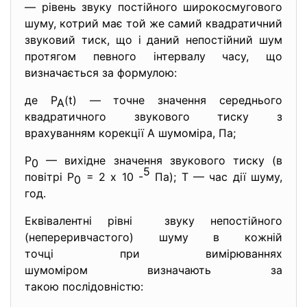
— рівень звуку постійного широкосмугового
шуму, котрий має той же самий квадратичний
звуковий тиск, що і даний непостійний шум
протягом певного інтервалу часу, що
визначається за формулою:
де P
(t) — точне значення середнього
A
квадратичного звукового тиску з
врахуванням корекції А шумоміра, Па;
Р
— вихідне значення звукового тиску (в
0
5
повітрі Р
= 2 х 10 -
Па); Т — час дії шуму,
0
год.
Еквівалентні рівні звуку непостійного
(непереривчастого) шуму в кожній
точці при вимірюваннях
шумоміром визначають за
такою послідовністю: