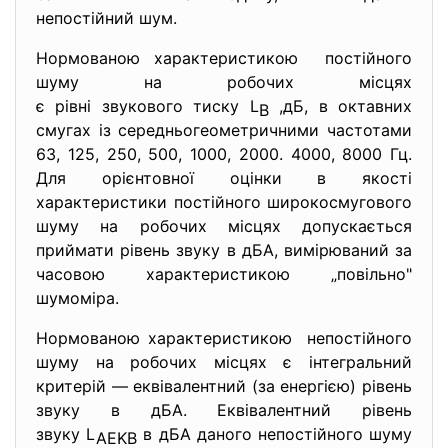
непостійний шум.
Нормованою характеристикою постійного
шуму на робочих місцях
є рівні звукового тиску L
,дБ, в октавних
B
смугах із середньогеометричними частотами
63, 125, 250, 500, 1000, 2000. 4000, 8000 Гц.
Для орієнтовної оцінки в якості
характеристики постійного широкосмугового
шуму на робочих місцях допускається
приймати рівень звуку в дБА, вимірюваний за
часовою характеристикою „повільно"
шумоміра.
Нормованою характеристикою непостійного
шуму на робочих місцях є інтегральний
критерій — еквівалентний (за енергією) рівень
звуку в дБА. Еквівалентний рівень
звуку L
в дБА даного непостійного шуму
AEKB