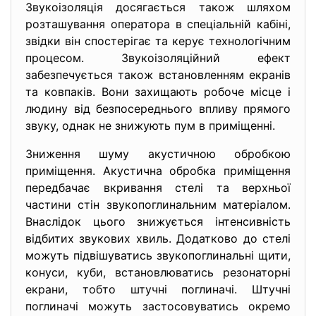
Звукоізоляція досягається також шляхом
розташування оператора в спеціальній кабіні,
звідки він спостерігає та керує технологічним
процесом. Звукоізоляційний ефект
забезпечується також встановленням екранів
та ковпаків. Вони захищають робоче місце і
людину від безпосереднього впливу прямого
звуку, однак не знижують пум в приміщенні.
Зниження шуму акустичною обробкою
приміщення. Акустична обробка приміщення
передбачає вкривання стелі та верхньої
частини стін звукопоглинальним матеріалом.
Внаслідок цього знижується інтенсивність
відбитих звукових хвиль. Додатково до стелі
можуть підвішуватись звукопоглинальні щити,
конуси, куби, встановлюватись резонаторні
екрани, тобто штучні поглиначі. Штучні
поглиначі можуть застосовуватись окремо