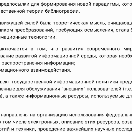
ц, предпосылки для формирования новой парадигмы, ко
чественной теории библиографии.
е движущей силой была теоретическая мысль, очищающ
чником преобразований, требующих осмысления, стала 
рмационные технологии.
аключается в том, что развития современного мир
вание развитой информационной среды, которая нео
 и распространения информации;
рмационного взаимодействия.
ъект государственной информационной политики предс
нные для обслуживания "внешних" пользователей (т.е.
), а также информационные ресурсы, используемые дл
 направлены на организацию использования федераль
 в том числе электронных, описание этих ресурсов, со
огий и техники, проведение важнейших научных исслед