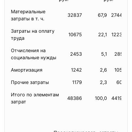
Материальные
32837
67,9
27448
затраты в т. ч.
Затраты на оплату
10675
22,1
12235
труда
Отчисления на
2453
5,1
2851
социальные нужды
Амортизация
1242
2,6
1056
Прочие затраты
1179
2,3
603
Итого по элементам
48386
100,0
44193
затрат