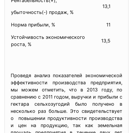
Рентабельность(+),
13,1
16
убыточность(-) продаж, %
Норма прибыли, %
11
Устойчивость экономического
13,5
16
роста, %
Проведя анализ показателей экономической
эффективности производства предприятия,
мы можем отметить, что в 2013 году, по
сравнению с 2011 годом, выручки и прибыли с
гектара сельхозугодий было получено в
несколько раз больше. Это свидетельствует
о повышении продуктивности производства
и цен на продукцию, так как земельная
площадь предприятия в течение двух лет