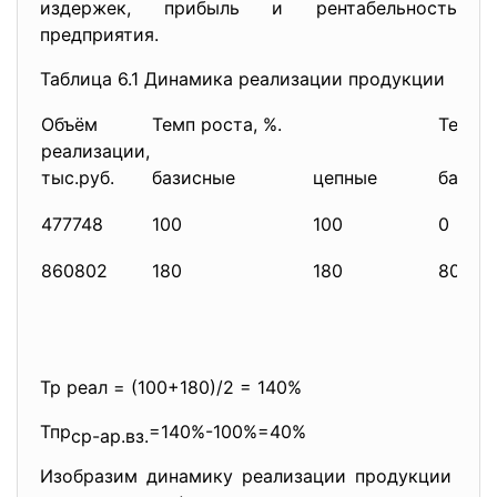
издержек, прибыль и рентабельность
предприятия.
Таблица 6.1 Динамика реализации продукции
Объём
Темп роста, %.
Темп п
реализации,
тыс.руб.
базисные
цепные
базис
477748
100
100
0
860802
180
180
80
Тр реал = (100+180)/2 = 140%
Тпр
=140%-100%=40%
ср-ар.вз.
Изобразим динамику реализации продукции