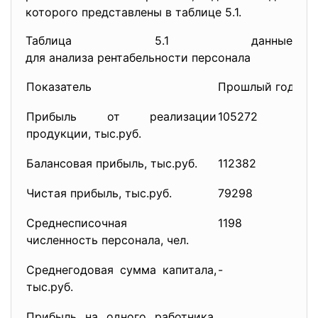
которого представлены в таблице 5.1.
Таблица 5.1 данные
для анализа рентабельности персонала
Показатель
Прошлый год
О
Прибыль от реализации
105272
1
продукции, тыс.руб.
Балансовая прибыль, тыс.руб.
112382
1
Чистая прибыль, тыс.руб.
79298
1
Среднесписочная
1198
1
численность персонала, чел.
Среднегодовая сумма капитала,
-
3
тыс.руб.
Прибыль на одного работника,