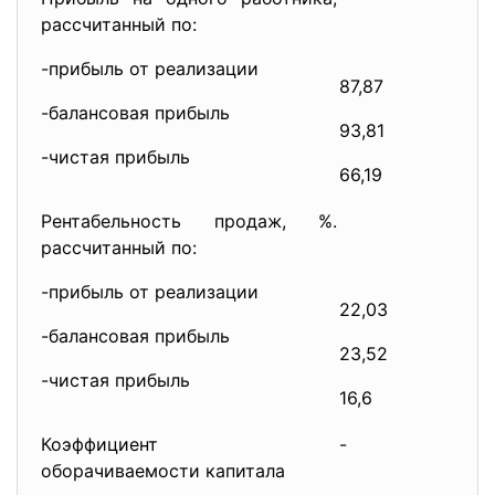
рассчитанный по:
-прибыль от реализации
87,87
1
-балансовая прибыль
93,81
1
-чистая прибыль
66,19
8
Рентабельность продаж, %.
рассчитанный по:
-прибыль от реализации
22,03
1
-балансовая прибыль
23,52
1
-чистая прибыль
16,6
1
Коэффициент
-
2
оборачиваемости капитала