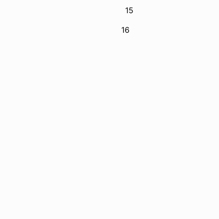
15
ературы
16