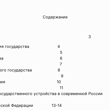
Содержание
3
твования государства
4
рства
5
осударства
6
в
7
ременного государства
8
9
о правления
10
ударство
11
я государственного устройства в современн
оссийской Федерации 13-14