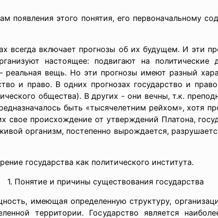
кам появления этого понятия, его первоначальному со
х всегда включает прогнозы об их будущем. И эти пр
рганизуют настоящее: подвигают на политические 
- реальная вещь. Но эти прогнозы имеют разный хара
ство и право. В одних прогнозах государство и пра
ческого общества). В других - они вечны, т.к. препод
предназначалось быть «тысячелетним рейхом», хотя пр
их свое происхождение от утверждений Платона, госу
ивой организм, постепенно вырождается, разрушается
ение государства как политического института.
1. Понятие и причины существования государства
щность, имеющая определенную структуру, организаци
ленной территории. Государство является наибол