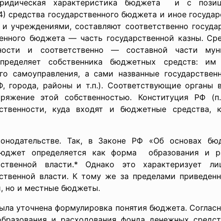
юридическая характеристика бюджета и с позици
14) средства государственного бюджета и иное госуда
 и учреждениями, составляют соответственно государ
венного бюджета — часть государственной казны. Ср
ности и соответственно — составной части муни
определяет собственника бюджетных средств: им
го самоуправления, а сами названные государстве
Ф, города, районы и т.п.). Соответствующие органы 
ряжение этой собственностью. Конституция РФ (п.
бственности, куда входят и бюджетные средства,
нодательстве. Так, в Законе РФ «Об основах бю
 бюджет определяется как форма образования и р
арственной власти.* Однако это характеризует 
ственной власти. К тому же за пределами приведенн
, но и местные бюджеты.
ла уточнена формулировка понятия бюджета. Согласно
бразования и расходования фонда денежных средств