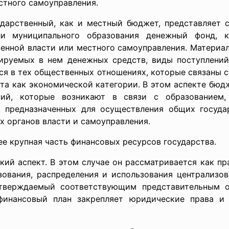
стного самоуправления.
твенный, как и местный бюджет, представляет со
или муниципального образования денежный фонд, 
венной власти или местного самоуправления. Материа
ируемых в нем денежных средств, виды поступлений в
я в тех общественных отношениях, которые связаны с
ета как экономической категории. В этом аспекте бю
ний, которые возникают в связи с образованием,
, предназначенных для осуществления общих госуда
 органов власти и самоуправления.
е крупная часть финансовых ресурсов государства.
й аспект. В этом случае он рассматривается как пр
зования, распределения и использования централизов
утверждаемый соответствующим представительным о
финансовый план закрепляет юридические права и