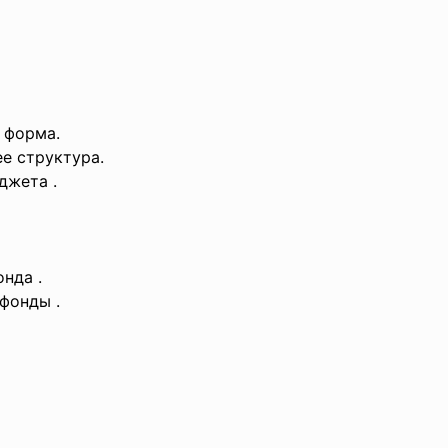
 форма.
е структура.
джета .
нда .
фонды .