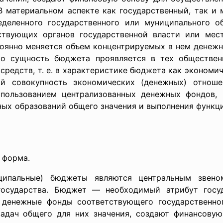
 В материальном аспекте как государственный, так и
еделенного государственного или муниципального о
ствующих органов государственной власти или мест
янно меняется объем концентрируемых в нем денежны
ако сущность бюджета проявляется в тех обществен
средств, т. е. в характеристике бюджета как экономич
ой совокупность экономических (денежных) отноше
спользованием централизованных денежных фондов, 
ных образований общего значения и выполнения функц
 форма.
ципальные) бюджеты являются центральным звен
осударства. Бюджет — необходимый атрибут госуд
денежные фонды соответствующего государственног
адач общего для них значения, создают финансову