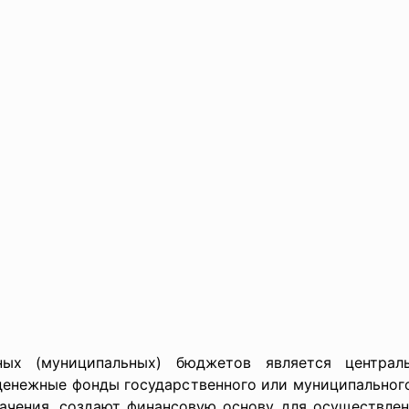
ных (муниципальных) бюджетов является централ
енежные фонды государственного или муниципального
начения, создают финансовую основу для осуществлен