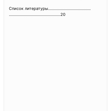
Список литературы.............
..............................
..............................
......................20