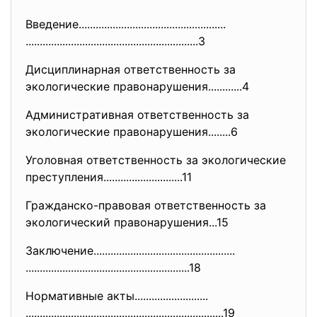
Введение......................
..............................
..............................
..............................
.3
Дисциплинарная ответственность за
экологические правонарушения............4
Административная ответственность за
экологические правонарушения........6
Уголовная ответственность за экологические
преступления..................
..........11
Гражданско-правовая ответственность за
экологический правонарушения...15
Заключение....................
..............................
..............................
............................18
Нормативные акты..........................
..............................
..............................
..........19