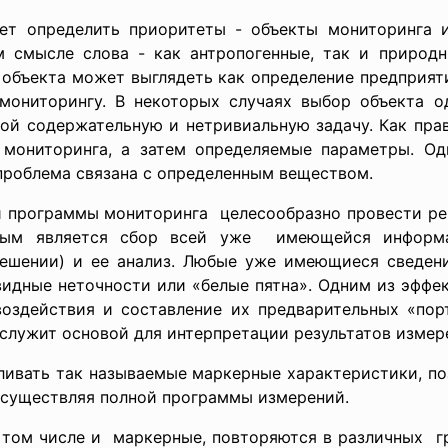
ует определить приоритеты - объекты мониторинга 
 смысле слова - как антропогенные, так и природн
 объекта может выглядеть как определение предприят
мониторингу. В некоторых случаях выбор объекта о
бой содержательную и нетривиальную задачу. Как прав
 мониторинга, а затем определяемые параметры. Од
 проблема связана с определенным веществом.
программы мониторинга целесообразно провести ре
жным является сбор всей уже имеющейся информ
ешении) и ее анализ. Любые уже имеющиеся сведени
евидные неточности или «белые пятна». Одним из эфф
воздействия и составление их предварительных «пор
служит основой для интерпретации результатов измер
вливать так называемые маркерные характеристики, п
 осуществляя полной программы измерений.
в том числе и маркерные, повторяются в различных г