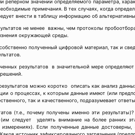
и реперном значении определяемого параметра, хара
необходимые примечания. В тех случаях, когда опреде
едует внести в таблицу информацию об альтернативных
льтатов не менее важны, чем протоколы пробоотбора
язнения окружающей среды.
обственно полученный цифровой материал, так и свед
льтатов.
ученных результатов в значительной мере определяю
 решений.
езультатов можно коротко описать как анализ данных
ии о процессах, к которым данные имеют (или предп
ественного, так и качественного, подразумевает ответ
тов (т.е., почему получены именно эти результаты)
(им следует уделять внимание на более ранних эт
о измерениях). Если полученные данные достоверны, 
Каков источник зафиксированного загрязнения (предпр