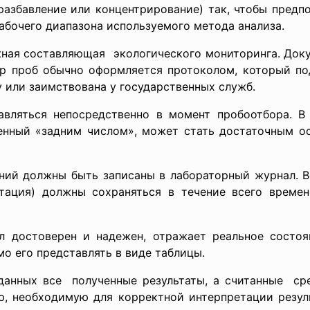
разбавление или концентрирование) так, чтобы пред
абочего диапазона используемого метода анализа.
жная составляющая экологического мониторинга. Док
бор проб обычно оформляется протоколом, который по
 или заимствована у государственных служб.
вляться непосредственно в момент пробоотбора. В
ленный «задним числом», может стать достаточным ос
ний должны быть записаны в лабораторный журнал. Вс
тация) должны сохраняться в течение всего времен
л достоверен и надежен, отражает реальное состоя
о его представлять в виде таблицы.
данных все полученные результаты, а считанные сре
, необходимую для корректной интерпретации резуль