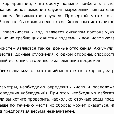
артирования, к которому полезно прибегать в люб
жание ионов аммония служит маркерным показателе
ляющем большинстве случаев. Проверкой может ст
яйственно-бытовых и сельскохозяйственных источников
и поверхностных
вод является сигналом притока чуж
, но не требующих очистки подземных вод, использов
систем являются также донные отложения. Аккумул
ества, донные отложения, с одной стороны, способс
ный источник вторичного загрязнения водоемов.
бъект анализа, отражающий многолетнюю картину загр
аметры, необходимо определить число и расположе
оведения наблюдений). При этом необходимо избегат
ли вы хотите проверить, насколько сточные воды пред
ыше по течению места их сброса: может оказаться, ч
д предприятия весьма незначителен.