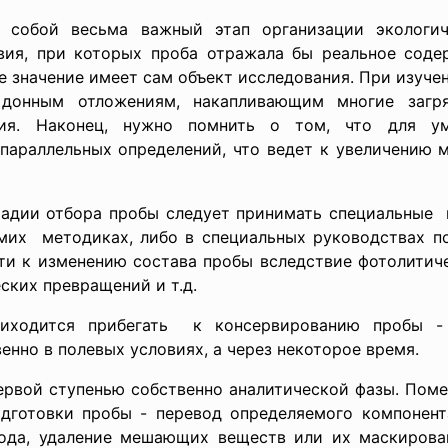
 собой весьма важный этап организации экологиче
вия, при которых проба отражала бы реальное соде
 значение имеет сам объект исследования. При изуче
е донным отложениям, накапливающим многие заг
ния. Наконец, нужно помнить о том, что для у
 параллельных определений, что ведет к увеличению 
тадии отбора пробы следует принимать
специальные 
мих методиках, либо в специальных руководствах по
ти к изменению состава пробы вследствие фотолитич
ских превращений и т.д.
иходится прибегать к консервированию пробы - 
енно в полевых условиях, а через некоторое время.
ервой ступенью собственно аналитической фазы. Пом
дготовки пробы - перевод определяемого компонент
да, удаление мешающих веществ или их маскирован