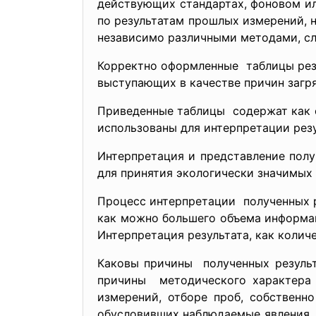
действующих стандартах, фоновом ил
по результатам прошлых измерений, 
независимо различными методами, сл
Корректно оформленные таблицы резу
выступающих в качестве причин загр
Приведенные таблицы содержат как с
использованы для интерпретации резу
Интерпретация и представление пол
для принятия экологически значимых
Процесс интерпретации полученных р
как можно большего объема информац
Интерпретация результата, как колич
Каковы причины полученных результа
причины методического характера 
измерений, отборе проб, собственн
обусловивших наблюдаемые явления. 