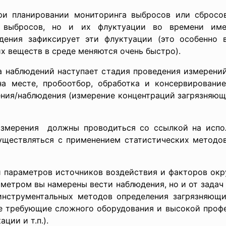
ри планировании мониторинга выбросов или сброс
о выбросов, но и их флуктуации во времени име
дения зафиксирует эти флуктуации (это особенно 
х веществ в среде меняются очень быстро).
а наблюдений наступает стадия проведения измерени
а месте, пробоотбор, обработка и консервировани
ния/наблюдения (измерение концентраций загрязняющ
змерения должны проводиться со ссылкой на испо
уществляться с применением статистических методо
 параметров источников воздействия и факторов окр
аметром вы намерены вести наблюдения, но и от задач
инструментальных методов определения загрязняющ
е требующие сложного оборудования и высокой профе
ции и т.п.).