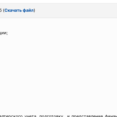
б (
Скачать файл
)
ции;
алтерского учета,
подготовку и представление финан