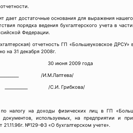
отчетности.
дит дает достаточные основания для выражения нашег
тствия порядка ведения бухгалтерского учета в част
ссийской Федерации.
ухгалтерская) отчетность ГП «Большеуковское ДРСУ» в
о на 31 декабря 2008г.
чения: 30 июня 2009 года
 ___________ /И.М.Лаптева/
_ /С.И. Грибкова/
 по налогу на доходы физических лиц в ГП «Боль
 документов, используемых, на предприятии и при
т 21.11.96г. №129-ФЗ «О бухгалтерском учете».