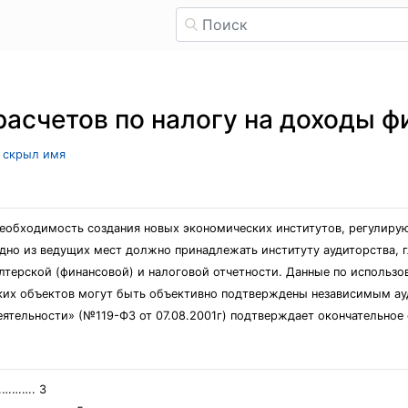
расчетов по налогу на доходы ф
ь скрыл имя
еобходимость создания новых экономических институтов, регулиру
дно из ведущих мест должно принадлежать институту аудиторства, гл
терской (финансовой) и налоговой отчетности. Данные по использ
ких объектов могут быть объективно подтверждены независимым ау
ятельности» (№119-ФЗ от 07.08.2001г) подтверждает окончательное
………. 3