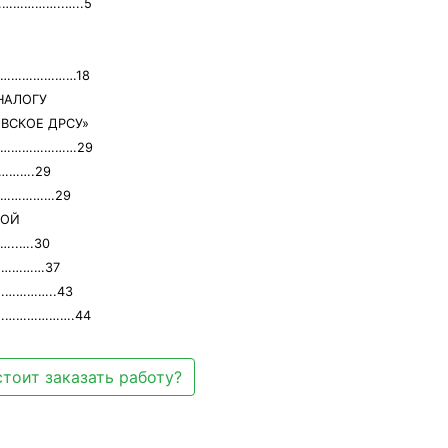
………………..…..5
И……………………18
НАЛОГУ
ВСКОЕ ДРСУ»
И……………………29
……….29
………………29
КОЙ
..….30
……………37
…………..43
…………………….44
тоит заказать работу?