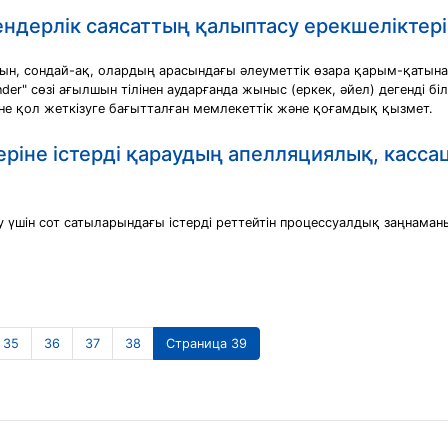
ндерлік саясаттың қалыптасу ерекшеліктері
лқын, сондай-ақ, олардың арасындағы әлеуметтiк өзара қарым-қаты
" сөзi ағылшын тiлiнен аударғанда жыныс (еркек, әйел) дегендi бiлд
не қол жеткiзуге бағытталған мемлекеттiк және қоғамдық қызмет.
еріне істерді қараудың апелляциялық, касса
арау үшін сот сатыларындағы істерді реттейтін процессуалдық заңнам
35
36
37
38
Страница 39