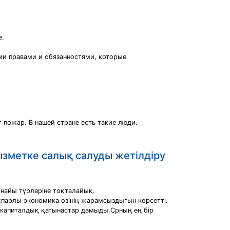
е.
ми правами и обязанностями, которые
т пожар. В нашей стране есть такие люди.
ызметке салық салуды жетілдіру
рнайы түрлеріне тоқталайық.
оспарлы экономика өзінің жарамсыздығын көрсетті.
 капиталдық қатынастар дамыды.Срның ең бір