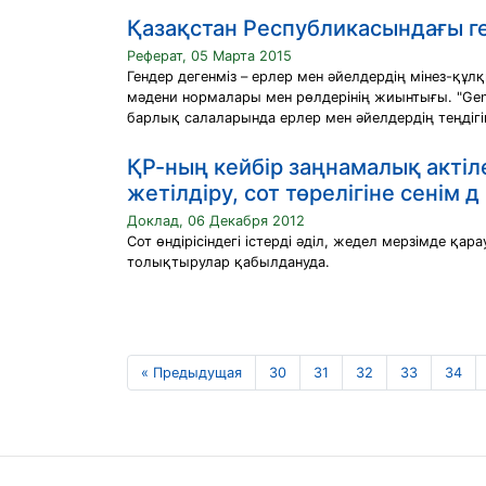
Қазақстан Республикасындағы ге
Реферат, 05 Марта 2015
Гендер дегенміз – ерлер мен әйелдердiң мiнез-құ
мәдени нормалары мен рөлдерiнiң жиынтығы. "Gender
барлық салаларында ерлер мен әйелдердiң теңдiгi
ҚР-ның кейбір заңнамалық актіл
жетілдіру, сот төрелігіне сенім д
Доклад, 06 Декабря 2012
Сот өндірісіндегі істерді әділ, жедел мерзімде қ
толықтырулар қабылдануда.
« Предыдущая
30
31
32
33
34