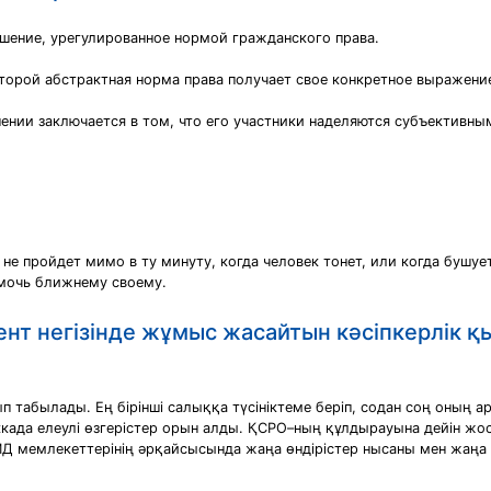
шение, урегулированное нормой гражданского права.
торой абстрактная норма права получает свое конкретное выражени
ении заключается в том, что его участники наделяются субъективны
не пройдет мимо в ту минуту, когда человек тонет, или когда бушуе
омочь ближнему своему.
нт негізінде жұмыс жасайтын кәсіпкерлік қ
 табылады. Ең бірінші салыққа түсініктеме беріп, содан соң оның а
миккада елеулі өзгерістер орын алды. ҚСРО–ның құлдырауына дейін ж
Д мемлекеттерінің әрқайсысында жаңа өндірістер нысаны мен жаңа