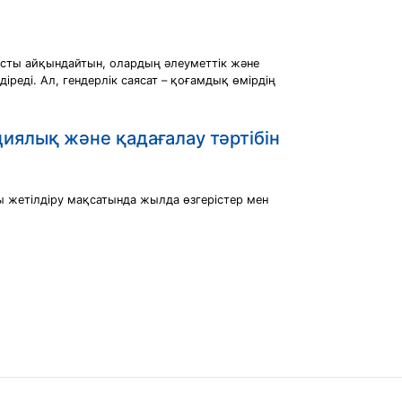
насты айқындайтын, олардың әлеуметтiк және
iредi. Ал, гендерлiк саясат – қоғамдық өмiрдiң
циялық және қадағалау тәртібін
аны жетілдіру мақсатында жылда өзгерістер мен