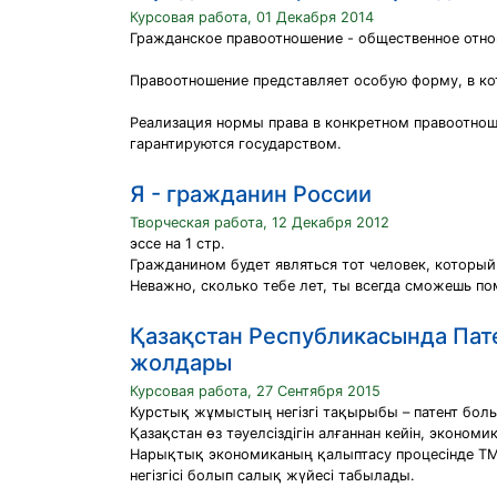
Курсовая работа, 01 Декабря 2014
Гражданское правоотношение - общественное отно
Правоотношение представляет особую форму, в ко
Реализация нормы права в конкретном правоотнош
гарантируются государством.
Я - гражданин России
Творческая работа, 12 Декабря 2012
эссе на 1 стр.
Гражданином будет являться тот человек, который 
Неважно, сколько тебе лет, ты всегда сможешь п
Қазақстан Республикасында Пате
жолдары
Курсовая работа, 27 Сентября 2015
Курстық жұмыстың негізгі тақырыбы – патент болып
Қазақстан өз тәуелсіздігін алғаннан кейін, эконо
Нарықтық экономиканың қалыптасу процесінде ТМ
негізгісі болып салық жүйесі табылады.