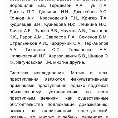
Ворошилин Е.В., Герцензон А.А., Гук П.А.,
Дагель П.С, Даньшин И.Н., Джекебаев У.С.,
Коннов А.И., Красновский Г.Н., Кригер Т.А.,
Кудрявцев В.Н., Кузнецова Н.Ф., Лейкина Н.С.,
Личко А.Е., Лунеев В.В., Наумов А.В., Платонов
К.К., Рарог A.M., Саврасов Л.А., Семенов В.М.,
Стрельников А.И., Тарарухин С.А., Тер-Акопов
А.А., Тихонова С.С., Толкаченко А.А.,
Филановский И.Г., Харазишвили Б.В., Шишов О.
Ф., Явгуновская Т.М. многие другие.
Гипотеза исследования. Мотив и цель
преступления являются факультативными
признаками преступления, однако подлежат
обязательному установлению по всем
преступным деяниям, как существенные
обстоятельства подлежащие доказыванию,
влияют на квалификацию преступлений,
указаны во многих судебных решениях и