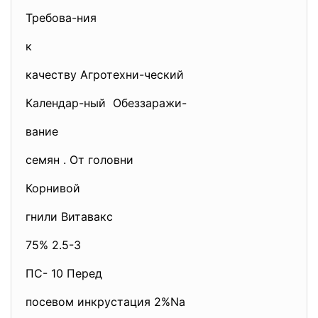
Требова-ния
к
качеству Агротехни-ческий
Календар-ный Обеззаражи-
вание
семян . От головни
Корнивой
гнили Витавакс
75% 2.5-3
ПС- 10 Перед
посевом инкрустация 2%Nа