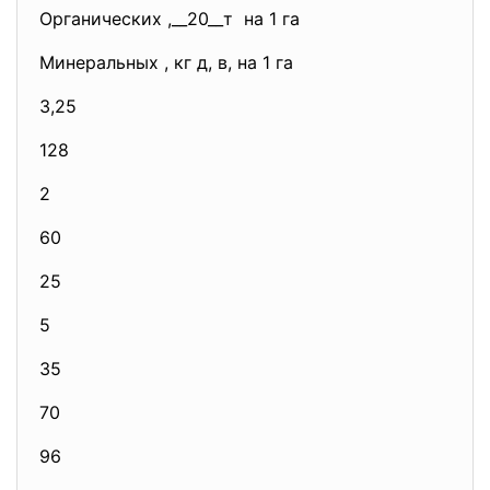
Органических ,__20__т на 1 га
Минеральных , кг д, в, на 1 га
3,25
128
2
60
25
5
35
70
96