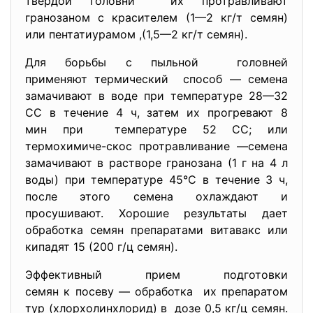
твердой головни их протравливают
гранозаном с красителем (1—2 кг/т семян)
или пентатиурамом ,(1,5—2 кг/т семян).
Для борьбы с пыльной головней
применяют термический способ — семена
замачивают в воде при температуре 28—32
СС в течение 4 ч, затем их прогревают 8
мин при температуре 52 СС; или
термохимиче-скос протравливание —семена
замачивают в растворе гранозана (1 г на 4 л
воды) при температуре 45°С в течение 3 ч,
после этого семена охлаждают и
просушивают. Хорошие результаты дает
обработка семян препаратами витавакс или
кипадят 15 (200 г/ц семян).
Эффективный прием подготовки
семян к посеву — обработка их препаратом
тур (хлорхолинхлорид) в дозе 0,5 кг/ц семян.