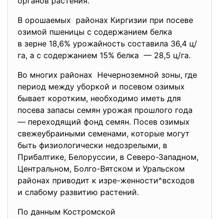
органов растения.
В орошаемых районах Киргизии при посеве
озимой пшеницы с содержанием белка
в зерне 18,6% урожайность составила 36,4 ц/
га, а с содержанием 15% белка — 28,5 ц/га.
Во многих районах Нечерноземной зоны, где
период между уборкой и посевом озимых
бывает коротким, необходимо иметь для
посева запасы семян урожая прошлого года
— переходящий фонд семян. Посев озимых
свежеубраиными семенами, которые могут
быть физиологически недозрелыми, в
Прибалтике, Белоруссии, в Северо-Западном,
Центральном, Болго-Вятском и Уральском
районах приводит к изре-женности^всходов
и слабому развитию растений.
По данным Костромской