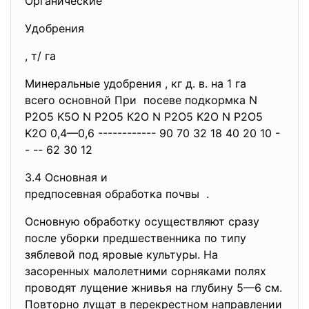
Органические
Удобрения
, т/ га
Минеральные удобрения , кг д. в. на 1 га
всего основной При посеве подкормка N
P2O5 K5O N P2O5 К2О N P2O5 K2О N P2O5
K2O 0,4—0,6 ------------ 90 70 32 18 40 20 10 -
- -- 62 30 12
3.4 Основная и
предпосевная обработка почвы .
Основную обработку осуществляют сразу
после уборки предшественника по типу
зяблевой под яровые культуры. На
засоренных малолетними сорняками полях
проводят лущение жнивья на глубину 5—6 см.
Повторно лущат в перекрестном направлении