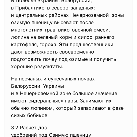
В Полесье Украины, Белоруссии,
в Прибалтике, в северо-западных:
и центральных районах
Нечерноземной зоны
озимую пшеницу высевают после
многолетних трав, вико-овсяной смеси,
люпина на зеленый корм и силос, раннего
картофеля, гороха. Эти предшественники
дают возможность своевременно
подготовить почву под озимые и получить
хорошие результаты.
На песчаных и супесчаных почвах
Белоруссии, Украины
и в Нечерноземной зоне большое значение
имеют сидералъные» пары. Занимают их
обычно люпином, который запахивают в фазе
сизых бобиков.
3.2 Расчет доз
удобрений под Озимую пшеницу