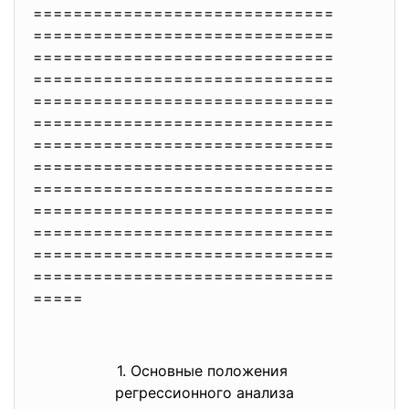
==============================
==============================
==============================
==============================
==============================
==============================
==============================
==============================
==============================
==============================
==============================
==============================
==============================
=====
1. Основные положения
регрессионного анализа