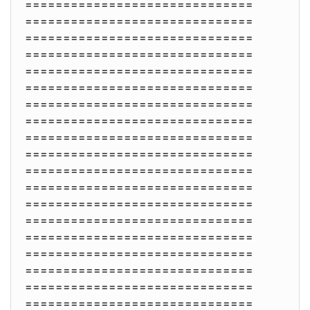
==============================
==============================
==============================
==============================
==============================
==============================
==============================
==============================
==============================
==============================
==============================
==============================
==============================
==============================
==============================
==============================
==============================
==============================
==============================