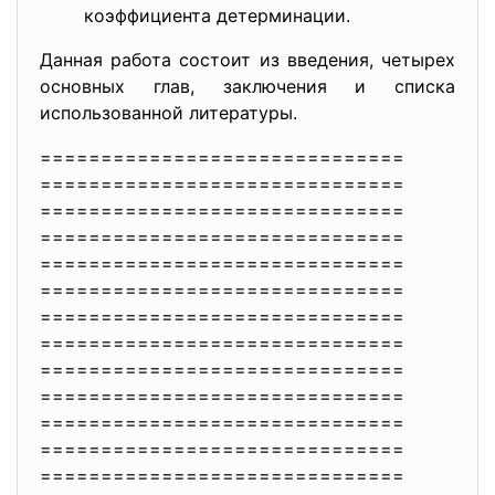
коэффициента детерминации.
Данная работа состоит из введения, четырех
основных глав, заключения и списка
использованной литературы.
==============================
==============================
==============================
==============================
==============================
==============================
==============================
==============================
==============================
==============================
==============================
==============================
==============================