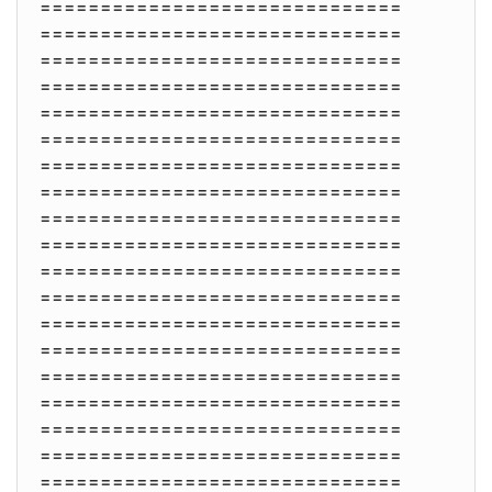
==============================
==============================
==============================
==============================
==============================
==============================
==============================
==============================
==============================
==============================
==============================
==============================
==============================
==============================
==============================
==============================
==============================
==============================
==============================