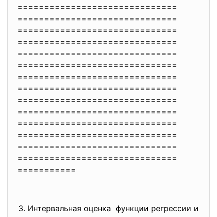
==============================
==============================
==============================
==============================
==============================
==============================
==============================
==============================
==============================
==============================
==============================
==============================
==============================
==============================
===========
3. Интервальная оценка функции регрессии и