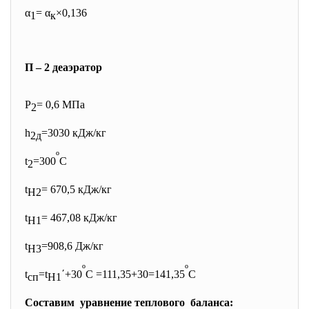
α
= α
×0,136
1
к
П – 2 деаэратор
Р
= 0,6 МПа
2
h
=3030 кДж/кг
2д
º
t
=300
С
2
t
= 670,5 кДж/кг
H2
t
= 467,08 кДж/кг
H1
t
=908,6 Дж/кг
H3
º
º
t
=t
΄+30
С =111,35+30=141,35
С
сп
H1
Составим уравнение теплового баланса: