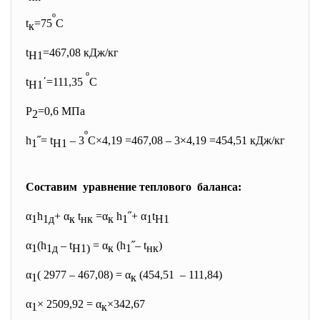
º
t
=75
С
к
t
=467,08 кДж/кг
H1
º
t
΄=111,35
С
H1
Р
=0,6 МПа
2
º
h
˝= t
– 3
С×4,19 =467,08 – 3×4,19 =454,51 кДж/кг
1
H1
Составим уравнение теплового баланса:
α
h
+ α
t
=α
h
˝+ α
t
1
1д
к
нк
к
1
1
H1
α
(h
– t
= α
(h
˝– t
)
1
1д
H1)
к
1
нк
α
( 2977 – 467,08) = α
(454,51 – 111,84)
1
к
α
× 2509,92 = α
×342,67
1
к