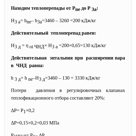
Находим теплоперепады от Р
до Р
:
ne
3а
H
= h
– h
=3460 – 3260 =200 кДж/кг
3 а
ne
3а
Действительный теплоперепад равен:
H
= η
× H
=200×0,65=130 кДж/кг
3 д
oi ЧНД
3 а
Действительная энтальпия при расширении пара
в ЧНД равна:
h
= h
–H
=3460 – 130 = 3330 кДж/кг
3 д
ne
3 д
Потери давления в регулировочных клапанах
теплофикационного отбора составляют 20%:
ΔР= Р
×0,2
1
ΔР=0,15×0,2=0,03 МПа
Р
= Р
– ΔР