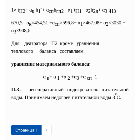
1× t
= α
h
˝+ α
h
+ α
t
+ α
h
+ α
t
H2
к
1
сп
гп2
1
H1
2
2д
3
H3
670,5= α
×454,51 +α
×596,8+ α
×467,08+ α
×3030 +
к
сп
1
2
α
×908,6
3
Для деаэратора П2 кроме уравнения
теплового баланса составляем
уравнение материального баланса:
α
+ α
+α
+α
+α
=1
к
1
2
3
сп
П-3–
регенеративный подогреватель питательной
º
воды. Принимаем недогрев питательной воды 3
С.
Страница 1
»