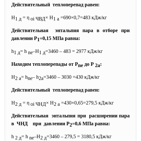
Действительный теплоперепад равен:
H
= η
× H
=690×0,7=483 кДж/кг
1 д
oi ЧВД
1 а
Действительная энтальпия пара в отборе при
давлении Р
=0,15 МПа равна:
1
h
= h
–H
=3460 – 483 = 2977 кДж/кг
1 д
ne
1 д
Находим теплоперепады от Р
до Р
:
ne
2а
H
= h
– h
=3460 – 3030 =430 кДж/кг
2 а
ne
2а
Действительный теплоперепад равен:
H
= η
× H
=430×0,65=279,5 кДж/кг
2 д
oi ЧНД
2 а
Действительная энтальпия при расширении пара
в ЧНД при давлении Р
=0,6 МПа равна:
2
h
= h
–H
=3460 – 279,5 = 3180,5 кДж/кг
2 д
ne
2 д