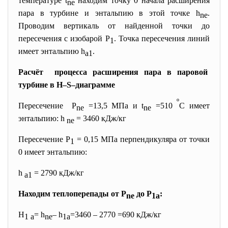
температуре t
находим точку 0 начала расширения
ne
пара в турбине и энтальпию в этой точке h
.
ne
Проводим вертикаль от найденной точки до
пересечения с изобарой Р
. Точка пересечения линий
1
имеет энтальпию h
.
а1
Расчёт процесса расширения пара в паровой
турбине в H–S–диаграмме
º
Пересечение Р
=13,5 МПа и t
=510
С имеет
ne
ne
энтальпию: h
= 3460 кДж/кг
ne
Пересечение Р
= 0,15 МПа перпендикуляра от точки
1
0 имеет энтальпию:
h
= 2790 кДж/кг
а1
Находим теплоперепады от Р
до Р
:
ne
1а
H
= h
– h
=3460 – 2770 =690 кДж/кг
1 а
ne
1а