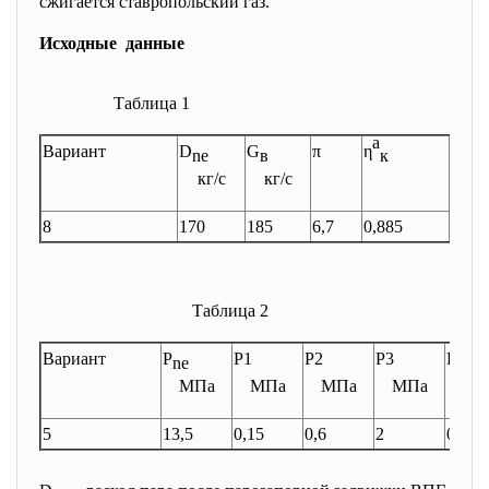
сжигается ставропольский газ.
Исходные данные
Таблица 1
а
в
Вариант
D
G
π
η
η
ne
в
к
т
кг/с
кг/с
8
170
185
6,7
0,885
0,87
Таблица 2
Вариант
Р
Р1
Р2
Р3
Р
ne
к
МПа
МПа
МПа
МПа
М
5
13,5
0,15
0,6
2
0,003