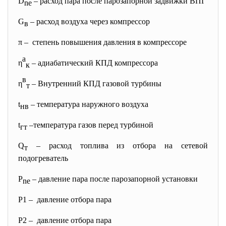
D
– расход пара после парозапорной задвижки ВПГ
ne
G
– расход воздуха через компрессор
в
π – степень повышения давления в компрессоре
а
η
– адиабатический КПД компрессора
к
в
η
– Внутренний КПД газовой турбины
т
t
– температура наружного воздуха
нв
t
–температура газов перед турбиной
гт
Q
– расход топлива из отбора на сетевой
т
подогреватель
Р
– давление пара после парозапорной установки
ne
Р1 – давление отбора пара
Р2 – давление отбора пара