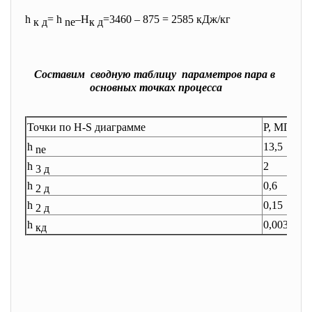
h
= h
–H
=3460 – 875 = 2585 кДж/кг
к д
ne
к д
Составим сводную таблицу параметров пара в
основных точках процесса
Точки по H-S диаграмме
Р, МПа
h
13,5
ne
h
2
3 д
h
0,6
2 д
h
0,15
2 д
h
0,0035
кд