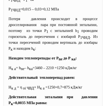
1ЧНД
1
Р
=0,015 – 0,03=0,12 МПа
1ЧНД
Потеря давления происходит в процессе
дросселирования пара при постоянной энтальпии,
поэтому из точки Р
с энтальпией h
проводим
1
1
горизоталь до пересечения с изобарой Р
. Из
1ЧНД
точки пересечений проводим вертикаль до изобары
Р
и находим h
:
к
к
Находим теплоперепады от Р
до Р
:
ne
ка
H
= h
– h
=3460 – 2210 =1250 кДж/кг
к а
ne
ка
Действительный теплоперепад равен:
H
= η
× H
=1250×0,7=875 кДж/кг
к д
oi ЧВД
к а
Действительная энтальпия при давлении
Р
=0,0035 МПа равна:
к