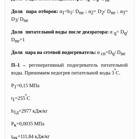
Доля пара отборов:
α
=b
/ D
; α
= D
/ D
; α
=
1
1
ne
2
2
ne
3
D
/ D
3
ne
Доля питательной воды после деаэратора:
α
= D
/
q
q
D
=1
ne
Доля пара на сетевой подогреватель:
α
=D
/ D
cn
q
ne
П–1 –
регенеративный подогреватель питательной
º
воды. Принимаем недогрев питательной воды 3
С.
Р
=0,15 МПа
1
º
t
=255
С
1
h
=2977 кДж/кг
1д
Р
=0,0035 МПа
к
t
=111,84 кДж/кг
нк