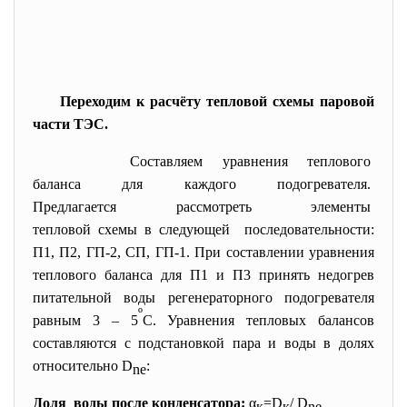
Переходим к расчёту тепловой схемы паровой
части ТЭС.
Составляем уравнения
теплового
баланса для каждого
подогревателя.
Предлагается рассмотреть
элементы
тепловой схемы в следующей последовательности:
П1, П2, ГП-2, СП, ГП-1. При составлении уравнения
теплового баланса для П1 и П3 принять недогрев
питательной воды регенераторного подогревателя
º
равным 3 – 5
С. Уравнения тепловых балансов
составляются с подстановкой пара и воды в долях
относительно D
:
ne
Доля воды после конденсатора:
α
=D
/ D
к
к
ne