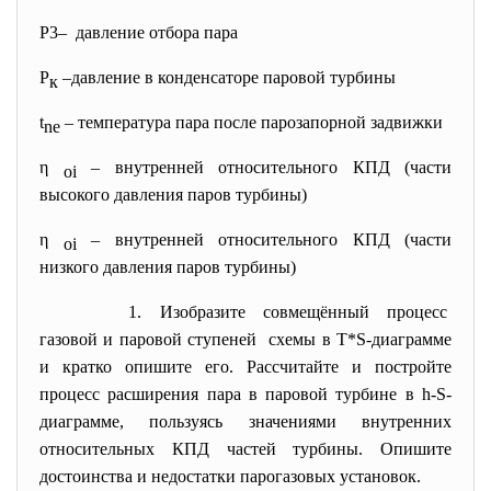
Р3– давление отбора пара
Р
–давление в конденсаторе паровой турбины
к
t
– температура пара после парозапорной задвижки
ne
η
– внутренней относительного КПД (части
oi
высокого давления паров турбины)
η
– внутренней относительного КПД (части
oi
низкого давления паров турбины)
1. Изобразите совмещённый
процесс
газовой и паровой ступеней схемы в T*S-диаграмме
и кратко опишите его. Рассчитайте и постройте
процесс расширения пара в паровой турбине в h-S-
диаграмме, пользуясь значениями внутренних
относительных КПД частей турбины. Опишите
достоинства и недостатки парогазовых установок.