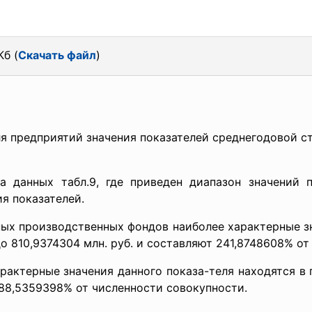
Кб (
Скачать файл
)
ля предприятий значения показателей среднегодовой 
а данных табл.9, где приведен диапазон значений
я показателей.
ых производственных фондов наиболее характерные зн
до 810,9374304 млн. руб. и составляют 241,8748608% о
актерные значения данного показа-теля находятся в п
288,5359398% от численности совокупности.