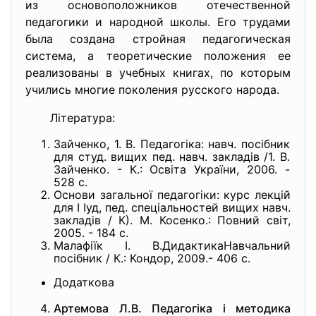
из основоположников отечественной
педагогики и народной школы. Его трудами
была создана стройная педагогическая
система, а теоретические положения ее
реализованы в учебных книгах, по которым
учились многие поколения русского народа.
Література:
Зайченко, 1. В. Педагогіка: навч. посібник
для студ. вищих пед. навч. закладів /1. В.
Зайченко. - К.: Освіта України, 2006. -
528 с.
Основи загальної педагогіки: курс лекцій
для І Іуд, пед. спеціальностей вищих навч.
закладів / К). М. Косенко.: Повний світ,
2005. - 184 с.
Малафіїк І. В.ДидактикаНавчальний
посібник / К.: Кондор, 2009.- 406 c.
Додаткова
Артемова Л.В. Педагогіка і методика