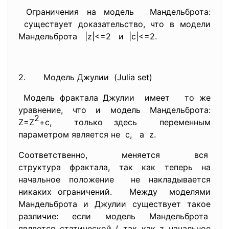
Ограничения на модель Мандельброта:
существует доказательство, что в модели
Мандельброта |z|<=2 и |c|<=2.
2. Модель Джулии (Julia set)
Модель фрактала Джулии имеет то же
уравнение, что и модель Мандельброта:
2
Z=Z
+c, только здесь переменным
параметром является не c, a z.
Соответственно, меняется вся
структура фрактала, так как теперь на
начальное положение не накладывается
никаких ограничений. Между моделями
Мандельброта и Джулии существует такое
различие: если модель Мандельброта
является статической ( так как z начальное