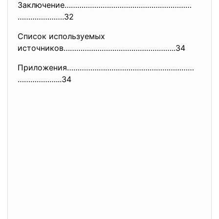
Заключение……………………………………………………
………………….32
Список используемых
источников……………………………………………..
34
Приложения……………………………………………………
………………...34