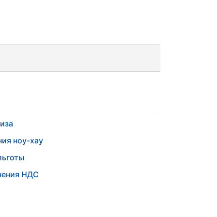
иза
ния ноу-хау
льготы
нения НДС