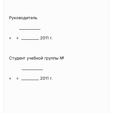
Руководитель
____________
« » __________ 2011 г.
Студент учебной группы №
____________
« » __________ 2011 г.