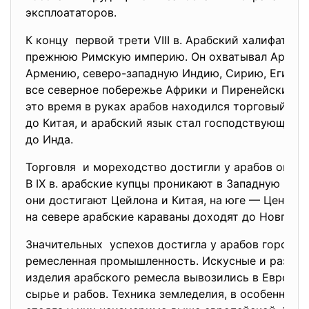
эксплоататоров.
К концу первой трети VIII в. Арабский халифат п
прежнюю Римскую империю. Он охватывал Аравию
Армению, северо-западную Индию, Сирию, Египет,
все северное побережье Африки и Пиренейский по
это время в руках арабов находился торговый пут
до Китая, и арабский язык стал господствующим 
до Инда.
Торговля и мореходство достигли у арабов огром
В IX в. арабские купцы проникают в Западную Евро
они достигают Цейлона и Китая, на юге — Центра
на севере арабские караваны доходят до Новгоро
Значительных успехов достигла у арабов городс
ремесленная промышленность. Искусные и разно
изделия арабского ремесла вывозились в Европу 
сырье и рабов. Техника земледелия, в особенност