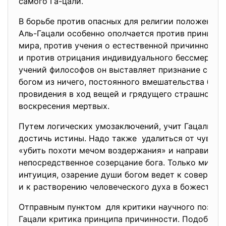
самого Га-цали.
В борьбе против опасных для религии положений 
Аль-Гацали особенно ополчается против принципа
мира, против учения о естественной причинной з
и против отрицания индивидуального бессмертия.
учений философов он выставляет признание сотв
богом из ничего, постоянного вмешательства бож
провидения в ход вещей и грядущего страшного с
воскресения мертвых.
Путем логических умозаключений, учит Гацали, не
достичь истины. Надо также удалиться от чувств
«убить похоти мечом воздержания» и направить в
непосредственное созерцание бога. Только мисти
интуиция, озарение души богом ведет к соверше
и к растворению человеческого духа в божестве.
Отправным пунктом для критики научного познан
Гацали критика принципа причинности. Подобно а