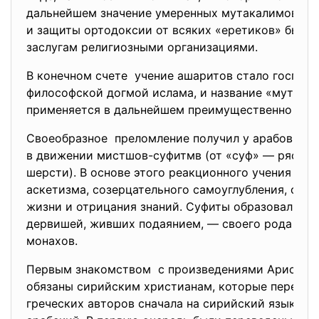
дальнейшем значение умеренных мутакалимов дл
и защиты ортодоксии от всяких «еретиков» было 
заслугам религиозными организациями.
В конечном счете учение ашаритов стало господ
философской догмой ислама, и название «мутака
применяется в дальнейшем преимущественно к а
Своеобразное преломление получил у арабов нео
в движении мистшов-суфитмв (от «суф» — ряса и
шерсти). В основе этого реакционного учения леж
аскетизма, созерцательного самоуглубления, отка
жизни и отрицания знаний. Суфиты образовали бр
дервишей, живших подаянием, — своего рода ни
монахов.
Первым знакомством с произведениями Аристот
обязаны сирийским христианам, которые перевод
греческих авторов сначала на сирийский язык, а з