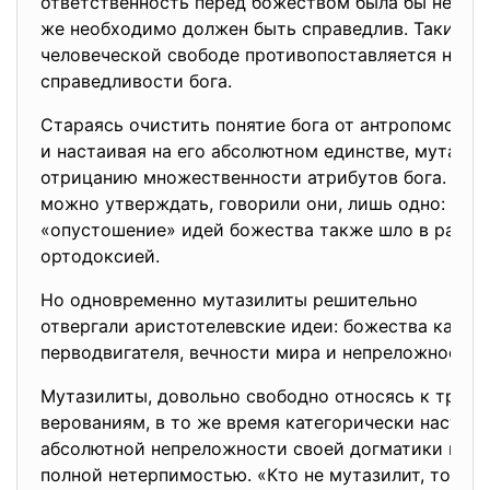
ответственность перед божеством была бы неспра
же необходимо должен быть справедлив. Таким о
человеческой свободе противопоставляется необ
справедливости бога.
Стараясь очистить понятие бога от антропоморф
и настаивая на его абсолютном единстве, мутази
отрицанию множественности атрибутов бога. В ко
можно утверждать, говорили они, лишь одно: «бог
«опустошение» идей божества также шло в разрез
ортодоксией.
Но одновременно мутазилиты решительно
отвергали аристотелевские идеи: божества как н
перводвигателя, вечности мира и непреложности е
Мутазилиты, довольно свободно относясь к трад
верованиям, в то же время категорически настаив
абсолютной непреложности своей догматики и от
полной нетерпимостью. «Кто не мутазилит, того н