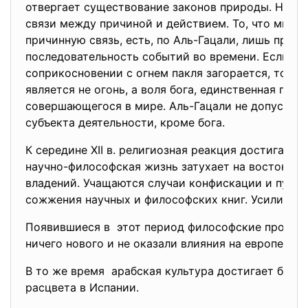
отвергает существование законов природы. Нет 
связи между причиной и действием. То, что мы п
причинную связь, есть, по Аль-Гацали, лишь прив
последовательность событий во времени. Если пр
соприкосновении с огнем пакля загорается, то пр
является не огонь, а воля бога, единственная прич
совершающегося в мире. Аль-Гацали не допускал 
субъекта деятельности, кроме бога.
К середине XII в. религиозная реакция достигает с
научно-философская жизнь затухает на востоке а
владений. Учащаются случаи конфискации и публи
сожжения научных и философских книг. Усиливает
Появившиеся в этот период философские произве
ничего нового и не оказали влияния на европейск
В то же время арабская культура достигает блес
расцвета в Испании.