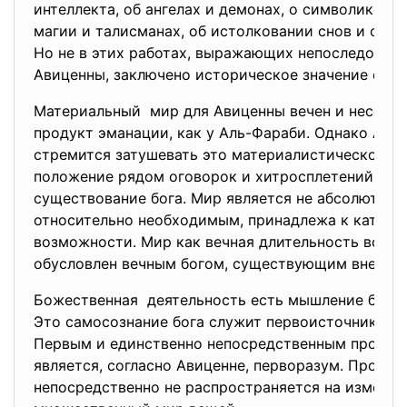
интеллекта, об ангелах и демонах, о символике чис
магии и талисманах, об истолковании снов и о «ду
Но не в этих работах, выражающих непоследоват
Авиценны, заключено историческое значение его 
Материальный мир для Авиценны вечен и несотвор
продукт эманации, как у Аль-Фараби. Однако Ави
стремится затушевать это материалистическое и 
положение рядом оговорок и хитросплетений. Он 
существование бога. Мир является не абсолютно, 
относительно необходимым, принадлежа к катего
возможности. Мир как вечная длительность во вр
обусловлен вечным богом, существующим вне вре
Божественная деятельность есть мышление бога 
Это самосознание бога служит первоисточником в
Первым и единственно непосредственным продук
является, согласно Авиценне, перворазум. Провид
непосредственно не распространяется на изменя