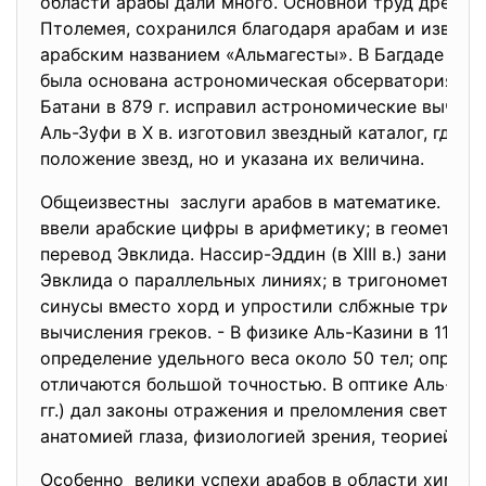
области арабы дали много. Основной труд древно
Птолемея, сохранился благодаря арабам и извест
арабским названием «Альмагесты». В Багдаде при
была основана астрономическая обсерватория. А
Батани в 879 г. исправил астрономические вычисл
Аль-Зуфи в X в. изготовил звездный каталог, где н
положение звезд, но и указана их величина.
Общеизвестны заслуги арабов в математике. Они
ввели арабские цифры в арифметику; в геометри
перевод Эвклида. Нассир-Эддин (в XIII в.) занима
Эвклида о параллельных линиях; в тригонометрии
синусы вместо хорд и упростили слбжные тригон
вычисления греков. - В физике Аль-Казини в 1121 г.
определение удельного веса около 50 тел; опреде
отличаются большой точностью. В оптике Аль-Га
гг.) дал законы отражения и преломления света, з
анатомией глаза, физиологией зрения, теорией см
Особенно велики успехи арабов в области химии.