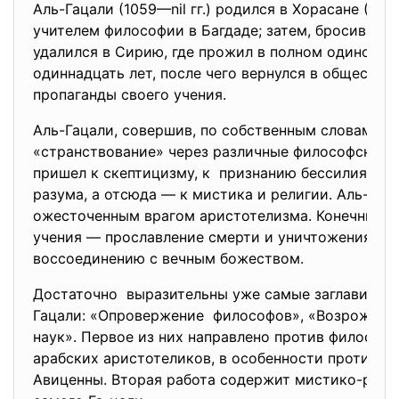
Аль-Гацали (1059—nil гг.) родился в Хорасане (Ира
учителем философии в Багдаде; затем, бросив пре
удалился в Сирию, где прожил в полном одиночес
одиннадцать лет, после чего вернулся в общество
пропаганды своего учения.
Аль-Гацали, совершив, по собственным словам,
«странствование» через различные философские 
пришел к скептицизму, к признанию бессилия че
разума, а отсюда — к мистика и религии. Аль-Гац
ожесточенным врагом аристотелизма. Конечный в
учения — прославление смерти и уничтожения как
воссоединению с вечным божеством.
Достаточно выразительны уже самые заглавия ра
Гацали: «Опровержение философов», «Возрожден
наук». Первое из них направлено против философ
арабских аристотеликов, в особенности против А
Авиценны. Вторая работа содержит мистико-рели