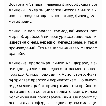
Востока и Запада, Главным философским
произве
Авиценны была энциклопедическая «Книга выздор
частях, разделяющаяся на логику, физику, матема
метафизику,
Авиценна пользовался громадной известностью в
мире. В. арабской литературе сохранились много
известия о нем, нередко легендарные, и тысячи ц
произведений. Его называли «князем философов» 
врачей».
Авиценна, продолжая линию Аль-Фараби, в значи
очищает учение последнего от элементов неопла
гораздо ближе подходит к Аристотелю. Фактичес
оформляет арабский перипатетизм. Но вместе с э
ряде мелких работ придерживается крайнего мис
пытающегося сочетать неоплатонизм с исламист
религиозными представлениями. Он повествует в 
десяти духах сфер, вышедших путем эманации из