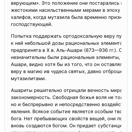
верующим». Это положение они постарались под
жестокими насильственными мерами в эпоху трех
халифов, когда мутазила была временно признана
господствующей.
Попытка поддержать ортодоксальную веру путем
к ней небольшой дозы рациональных элементов б
предпринята в X в. Аль-Ашари (873—936 гг.). Скол
незначительны были рациональные элементы, доп
Ашари, видно хотя бы из того, что он оставлял н
веру в магию ив чудеса святых, давно отброшенн
мутазилитами.
Ашариты решительно отрицали вечность мира и е
закономерность. Свободная божья воля не только
но и беспрерывно и непосредственно воздействуе
явления. Всякое событие является особым творч
бога. Нет пребывающих свойств вещей, они посто
вновь создаются богом. Он придает субстанции п