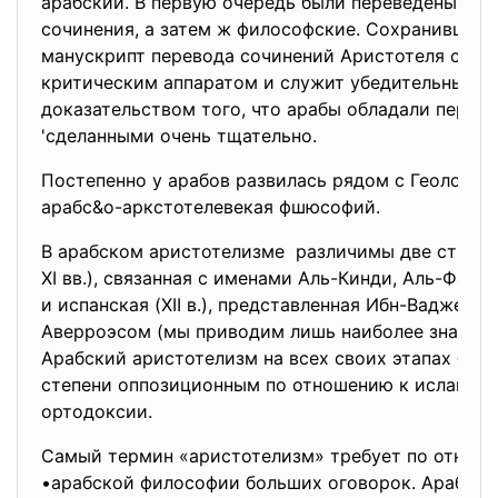
арабский. В первую очередь были переведены ме
сочинения, а затем ж философские. Сохранивший
манускрипт перевода сочинений Аристотеля сна
критическим аппаратом и служит убедительным
доказательством того, что арабы обладали перев
'сделанными очень тщательно.
Постепенно у арабов развилась рядом с Геологией
арабс&о-аркстотелевекая фшюсофий.
В арабском аристотелизме различимы две струи:
XI вв.), связанная с именами Аль-Кинди, Аль-Фара
и испанская (XII в.), представленная Ибн-Ваджей, 
Аверроэсом (мы приводим лишь наиболее значите
Арабский аристотелизм на всех своих этапах был 
степени оппозиционным по отношению к исламис
ортодоксии.
Самый термин «аристотелизм» требует по отноше
•арабской философии больших оговорок. Арабы 