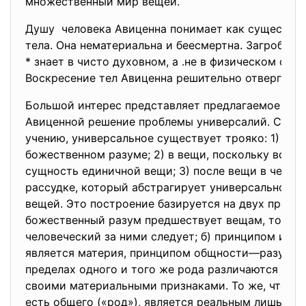
множественный мир вещей.
Душу человека Авиценна понимает как существе
тела. Она нематериальна и беесмертна. Загробную
* знает в чисто духовном, а .не в физическом смыс
Воскресение тел Авиценна решительно отвергает.
Большой интерес представляет предлагаемое
Авиценной решение проблемы универсалий. Согла
учению, универсальное существует трояко: 1) до 
божественном разуме; 2) в вещи, поскольку всео
сущность единичной вещи; 3) после вещи в челов
рассудке, который абстрагирует универсальное и
вещей. Это построение базируется на двух предпо
божественный разум предшествует вещам, тогда 
человеческий за ними следует; б) принципом инд
является материя, принципом общности—разум. 
пределах одного и того же рода различаются друг
своими материальными признаками. То же, что в 
есть общего («род»), является реальным лишь для