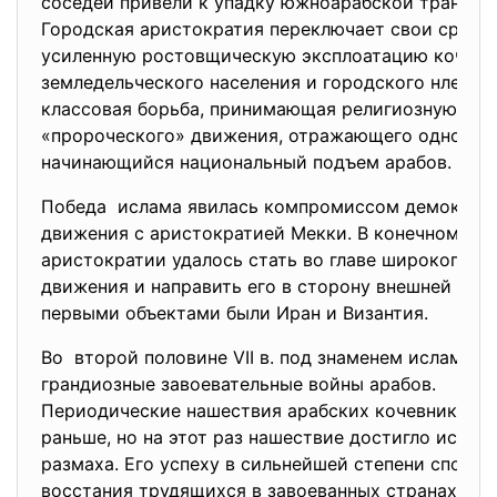
соседей привели к упадку южноарабской транзитн
Городская аристократия переключает свои средст
усиленную ростовщическую эксплоатацию кочево
земледельческого населения и городского нлебса
классовая борьба, принимающая религиозную фо
«пророческого» движения, отражающего одновре
начинающийся национальный подъем арабов.
Победа ислама явилась компромиссом демократ
движения с аристократией Мекки. В конечном сче
аристократии удалось стать во главе широкого н
движения и направить его в сторону внешней эксп
первыми объектами были Иран и Византия.
Во второй половине VII в. под знаменем ислама 
грандиозные завоевательные войны арабов.
Периодические нашествия арабских кочевников п
раньше, но на этот раз нашествие достигло исклю
размаха. Его успеху в сильнейшей степени спосо
восстания трудящихся в завоеванных странах пр