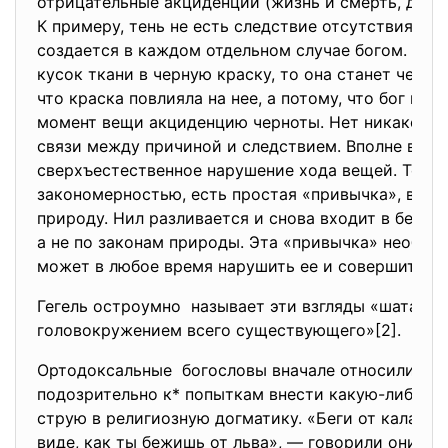
отрицательные акциденции (жизнь и смерть, движ
К примеру, тень не есть следствие отсутствия осв
создается в каждом отдельном случае богом. Есл
кусок ткани в черную краску, то она станет черно
что краска повлияла на нее, а потому, что бог прид
момент вещи акциденцию черноты. Нет никакой 
связи между причиной и следствием. Вполне воз
сверхъестественное нарушение хода вещей. То, чт
закономерностью, есть простая «привычка», влож
природу. Нил разливается и снова входит в берега
а не по законам природы. Эта «привычка» необяза
может в любое время нарушить ее и совершить чу
Гегель остроумно называет эти взгляды «шатание
головокружением всего существующего»[2].
Ортодоксальные богословы вначале относились
подозрительно к* попыткам внести какую-либо р
струю в религиозную догматику. «Беги от калама 
виде, как ты бежишь от льва», — говорили они. Од