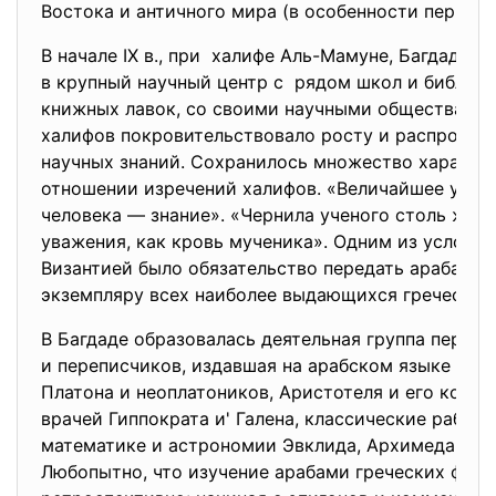
Востока и античного мира (в особенности периода
В начале IX в., при халифе Аль-Мамуне, Багдад п
в крупный научный центр с рядом школ и библиоте
книжных лавок, со своими научными обществами
халифов покровительствовало росту и распростр
научных знаний. Сохранилось множество характе
отношении изречений халифов. «Величайшее уцр
человека — знание». «Чернила ученого столь же 
уважения, как кровь мученика». Одним из условий
Византией было обязательство передать арабам п
экземпляру всех наиболее выдающихся греческих 
В Багдаде образовалась деятельная группа перев
и переписчиков, издавшая на арабском языке про
Платона и неоплатоников, Аристотеля и его комме
врачей Гиппократа и' Галена, классические работы
математике и астрономии Эвклида, Архимеда и П
Любопытно, что изучение арабами греческих фил