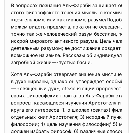
В вопросах познания Аль-Фараби защищает общу
этого философского течения мысль о космическ
«деятельном», или «активном», разуме/Подобно т
можем видеть предмета, пока он не освещен луча
точно так же человеческий разум бессилен, пока 
искрой мирового активного разума. Цель человек
деятельным разумом; ее достижение создает бла
возможное на земле. Рассказы об индивидуально
загробной жизни—-пустые басни.
Хотя Аль-Фараби отвергает значение мистическог
в духе нирваны, однако он утверждает особый ви
— «священный дух», объясняющий пророчества, ' 
своих философских трактатов Аль-Фараби стави
вопросы, касающиеся изучения Аристотеля и хар
круга его интересов: 1) о школах (сектах) философ
отдельных книг Аристотеля; 3) исходный пункт из
философии; 4) цель изучения философии;' 5) мето
должен избрать философ; 6) различные способы 