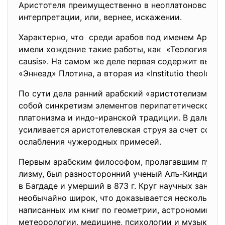
Аристотеля преимущественно в неоплатоновской 
интерпретации, или, вернее, искажении.
Характерно, что среди арабов под именем Арист
имели хождение такие работы, как «Теология» и «
causis». На самом же деле первая содержит выде
«Эннеад» Плотина, а вторая из «Institutio theologic
По сути дела ранний арабский «аристотелизм» пр
собой синкретизм элементов перипатетического 
платонизма и индо-иранской традиции. В дальне
усиливается аристотелевская струя за счет соотв
ослабления чужеродных примесей.
Первым арабским философом, пролагавшим путь к
лизму, был разносторонний ученый Алъ-Кинди, жи
в Багдаде и умерший в 873 г. Круг научных заняти
необычайно широк, что доказывается нескольким
написанных им книг по геометрии, астрономии, оп
метеорологии, медицине, психологии и музыке. 