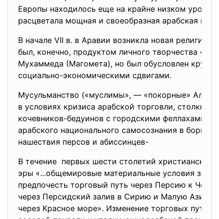
Европы находилось еще на крайне низком уровне,
расцветала мощная и своеобразная арабская куль
В начале VII в. в Аравии возникла новая религия и
был, конечно, продуктом личного творчества «пр
Мухаммеда (Магомета), но был обусловлен крупн
социально-экономическими сдвигами.
Мусульманство («муслимы», — «покорные» Аллаху
в условиях кризиса арабской торговли, столкнов
кочевников-бедуинов с городскими феллахами и 
арабского национального самосознания в борьбе 
нашествия персов и абиссинцев-
В течение первых шести столетий христианской
эры «...общемировые материальные условия заст
предпочесть торговый путь через Персию к Черн
через Персидский залив в Сирию и Малую Азию т
через Красное море». Изменение торговых путей 