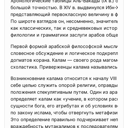
Хронологические таблицы Аль-Вакады (IX в.) отли
большой точностью. В XIV в. выдвинулся Ибн-Халд
представляющий первоклассную величину в фило
По широте взглядов он, несомненно, значительно 
как классических, так и средневековых историков
филологии и грамматики заслуги арабов общепри
Первой формой арабской философской мысли был
словесное обсуждение и логическое подкреплени
догматов корана. Калам — своего рода магометан
схоластика. Приверженцы калама назывались мут
Возникновение калама относится к началу VIII в. 
себе целью служить опорой религии, оправдывая 
положения спекулятивным путем. Один из арабски
определяет калам как «учение, в котором рассуж
сущности бога, его атрибутах и об условиях воз
по закону ислама, чтобы отвергнуть метафизику 
Это определение правильно подчеркивает непри
враждебность мутакалимов к последователям яз