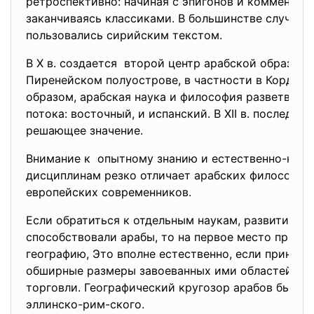
ретроспективно: начиная с эпигонов и комментат
заканчиваясь классиками. В большинстве случаев
пользовались сирийским текстом.
В X в. создается второй центр арабской образова
Пиренейском полуострове, в частности в Кордове
образом, арабская наука и философия разветвляю
потока: восточный, и испанский. В XII в. последни
решающее значение.
Внимание к опытному знанию и естественно-нау
дисциплинам резко отличает арабских философов 
европейских современников.
Если обратиться к отдельным наукам, развитию 
способствовали арабы, то на первое место приде
географию, Это вполне естественно, если принять
обширные размеры завоеванных ими областей и х
торговли. Географический кругозор арабов был г
эллинско-рим-ского.