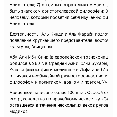
Аристотеля; 7) о темных выражениях у Аристотеля;
быть знатоком аристотелевской философии; 9) чт
человеку, который посвятил себя изучению филос
Аристотеля.
Деятельность Аль-Кинди и Аль-Фараби подготов
появление крупнейшего
представителя восточноа
культуры, Авиценны.
Абу-Али Ибн-Сина (в европейской транскрипции 
родился в 980 г. в Средней Азии, близ Бухары, в 
Учился философии и медицине в Исфагани (Иран).
отличался необычайной разносторонностью интер
философом и политиком, врачом и поэтом. Умер он 
Авиценной написано более 100 книг. Особой славо
его руководство по врачебному искусству «Сапоп 
оставшееся в течение нескольких веков руководя
медиков