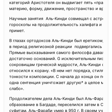
категорий Аристотеля он выдвигает пять «прасуб
материю, форму, движение, пространство и время.
Научные занятия Аль-Кинди совмещал с астрологи
гороскопы на продолжительность халифата и писа
примет.
В глазах ортодоксов Аль-Кинди был еретиком, кн
в период религиозной реакции подвергались уни
Прямые высказывания самого философа давали д
достаточно оснований. G исключительным пиэтет
сокровищам греческой мудрости, Аль-Кинди скеп
относился к корану. «В нем нет порядка, стиля, и
тонкости композиции. С начала до конца он поло
одна сентенция уничтожает другую* а целое млад
слабо».
Продолжателем дела Аль-Кинди был Аль-Фараби. 
образование в Багдаде, переселился затем в Сири
суфитам. Аль-Фараби умер в 950 г. В своем учени