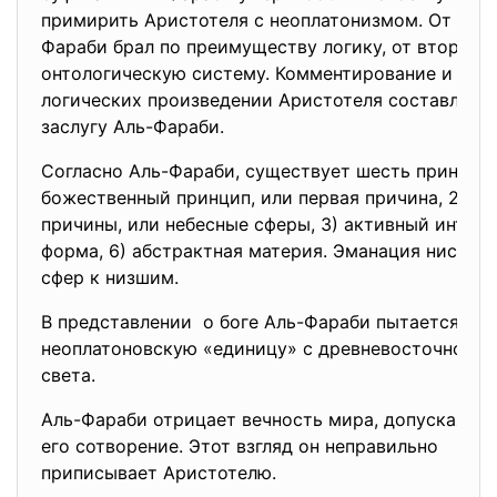
примирить Аристотеля с неоплатонизмом. От перв
Фараби брал по преимуществу логику, от второго
онтологическую систему. Комментирование и обр
логических произведении Аристотеля составляют
заслугу Аль-Фараби.
Согласно Аль-Фараби, существует шесть принципо
божественный принцип, или первая причина, 2) в
причины, или небесные сферы, 3) активный интелле
форма, 6) абстрактная материя. Эманация нисход
сфер к низшим.
В представлении о боге Аль-Фараби пытается со
неоплатоновскую «единицу» с древневосточной 
света.
Аль-Фараби отрицает вечность мира, допуская т
его сотворение. Этот взгляд он неправильно
приписывает Аристотелю.