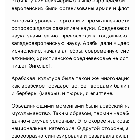
стояла у них неизмеримо выше европейской. Знач
европейских были организованы армия и флот.
Высокий уровень торговли и промышленности
сопровождался развитием науки. Средневековая 
наука значительно превосходила тогдашнюю
западноевропейскую науку. Арабы дали «...десяти
исчисление, начала алгебры, современную систем
алхимию; христианское средневековье не оставил
пишет Энгельс1.
Арабская культура была такой же многонационал
как арабское государство. Ее творцами были и ар
и берберы (мавры), и тюрки, и египтяне.
Объединяющими моментами были арабский язык 
мусульманство. Таким образом, термин «арабский
данном случае условным. Это скорее языковая, ч
национальная, категория. G другой стороны, араб
своеобразно синтезировала и развивала культуру