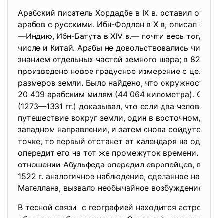
Арабский писатель Хордадбе в IX в. оставил опис
арабов с русскими. Ибн-Фодлен в X в, описал болг
—Индию, Ибн-Батута в XIV в.— почти весь тогдашн
числе и Китай. Арабы не довольствовались чисто
знанием отдельных частей земного шара; в 827 г.
произведено новое градусное измерение с целью
размеров земли. Было найдено, что окружность з
20 409 арабским милям (44 064 километра). Сири
(1273—1331 гг.) доказывал, что если два человека
путешествие вокруг земли, один в восточном, а д
западном направлении, и затем снова сойдутся в 
точке, то первый отстанет от календаря на один д
опередит его на тот же промежуток времени. Нас
отношении Абульфеда опередил европейцев, видно 
1522 г. аналогичное наблюдение, сделанное на кор
Магеллана, вызвало необычайное возбуждение.
В тесной связи с географией находится астрономи