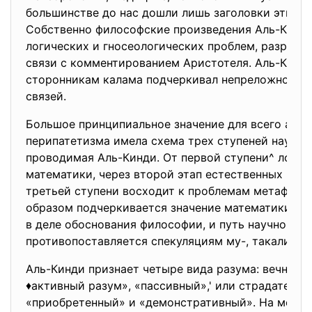
большинстве до нас дошли лишь заголовки этих с
Собственно философские произведения Аль-Кинди
логических и гносеологических проблем, разраба
связи с комментированием Аристотеля. Аль-Кинди
сторонникам калама подчеркивал непреложность
связей.
Большое принципиальное значение для всего араб
перипатетизма имела схема трех ступеней научног
проводимая Аль-Кинди. От первой ступени^ логик
математики, через второй этап естественных наук
третьей ступени восходит к проблемам метафизи
образом подчеркивается значение математики и 
в деле обоснования философии, и путь научного п
противопоставляется спекуляциям му-, такалимов
Аль-Кинди признает четыре вида разума: вечно д
♦активный разум», «пассивный»,' или страдательн
«приобретенный» и «демонстративный». На место