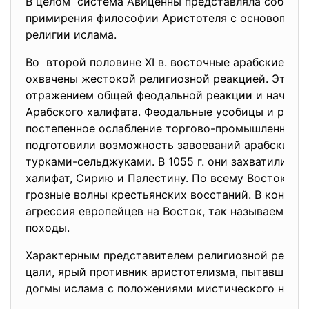
В целом система Авиценны представляла собой 
примирения философии Аристотеля с основопол
религии ислама.
Во второй половине XI в. восточные арабские гос
охвачены жестокой религиозной реакцией. Это я
отражением общей феодальной реакции и начавш
Арабского халифата. Феодальные усобицы и разд
постепенное ослабление торгово-промышленной 
подготовили возможность завоеваний арабских х
турками-сельджуками. В 1055 г. они захватили Ба
халифат, Сирию и Палестину. По всему Востоку п
грозные волны крестьянских восстаний. В конце XI
агрессия европейцев на Восток, так называемые 
походы.
Характерным представителем религиозной реакци
цали, ярый противник аристотелизма, пытавшийс
догмы ислама с положениями мистического неопл