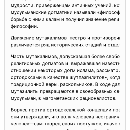
мудрости, приверженцам античных учений, котор
мусульманские догматики называли «философами»
борьбе с ними калам и получил значение религио
философии.
Движение мутакалимов пестро и противоречиво,
различается ряд исторических стадий и отдельны
Часть мутакалимов, допускавшая более свободн
религиозных догматов и выражавшая известный 
отношении некоторых догм ислама, рассматривал
ортодоксами в качестве шутпазгилитов», «отдели
традиционной веры, раскольников. В ходе дальне
мутазилиты превращаются в своеобразных своб
мусульман, в магометанских рационалистов.
Борясь против ортодоксальной концепции предоп
они утверждали, что воля человека неограниченно
человек—сам творец своих поступков, иначе его