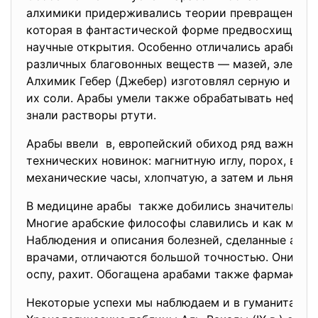
алхимики придерживались теории превращения э
которая в фантастической форме предвосхищала
научные открытия. Особенно отличались арабы в 
различных благовонных веществ — мазей, элексир
Алхимик Гебер (Джебер) изготовлял серную и азо
их соли. Арабы умели также обрабатывать нефть 
знали растворы ртути.
Арабы ввели в, европейский обиход ряд важных
технических новинок: магнитную иглу, порох, вод
механические часы, хлопчатую, а затем и льняную 
В медицине арабы также добились значительных 
Многие арабские философы славились и как медик
Наблюдения и описания болезней, сделанные ара
врачами, отличаются большой точностью. Они опи
оспу, рахит. Обогащена арабами также фармаколо
Некоторые успехи мы наблюдаем и в гуманитарных