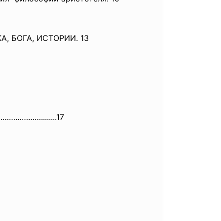
, БОГА, ИСТОРИИ. 13
……………
………........17