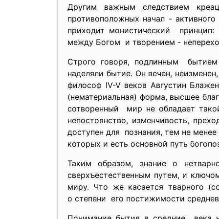
Другим важным следствием креа
противоположных начал - активного
приходит монистический принцип: е
между Богом и творением - непереход
Строго говоря, подлинным бытием
наделяли бытие. Он вечен, неизменен
философ IV-V веков Августин Блаже
(нематериальная) форма, высшее благ
сотворенный мир не обладает такой
непостоянство, изменчивость, прехо
доступен для познания, тем не менее
которых и есть основной путь богопо
Таким образом, знание о нетварн
сверхъестественным путем, и ключо
миру. Что же касается тварного (с
о степени его постижимости среднев
Понимание бытия в средние века н