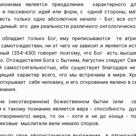
ционизма является преодоление характерного д
 и пассивного: идей или форм, с одной стороны, мат
сть только одно абсолютное начало - Бог; все ос
имый: это две реальности различного онтологическог
 обладает только Бог, ему приписываются те атри
, самотождествен, ни от чего не зависит и является и
нный (354-430) говорит поэтому, что Бог есть высше
о. Отождествляя Бога с бытием, Августин следует Св
 самостоятельностью, ибо существует благодаря не 
дящий характер всего, что мы встречаем в мире. Хр
 открывает себя человеку, и его откровение явлено в 
знания.
ом (несотворенном) божественном бытии (или с
м к такому познанию является вера - способность ду
отворенного) мира, то он - хотя и не до конца - 
ековые мыслители вели немало споров.
ашло свое афористическое выражение в латинской ф