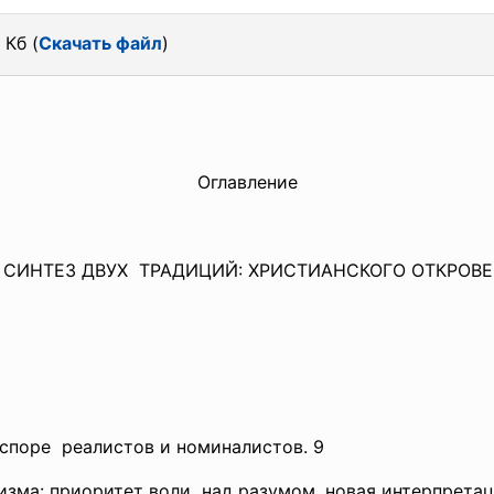
 Кб (
Скачать файл
)
Оглавление
К СИНТЕЗ ДВУХ ТРАДИЦИЙ: ХРИСТИАНСКОГО ОТКРОВ
 споре реалистов и номиналистов. 9
изма: приоритет
воли над разумом. новая
интерпретац