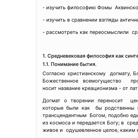
- изучить философию Фомы Аквинско
- изучить в сравнении взгляды антич
- рассмотреть как переосмыслили с
1. Средневековая философия как синт
1.1. Понимание бытия.
Согласно христианскому догмату, Бо
Божественное всемогущество про
носит название креационизма - от лати
Догмат о творении переносит цен
которые были как бы родственны п
трансцендентным Богом, подобно еди
из космоса и передается Богу; в ср
живое и одушевленное целое, каким 