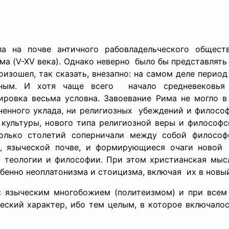
ла на почве античного
рабовладельческого общест
а (V-XV века). Однако неверно было бы представлять 
изошел, так сказать, внезапно: на самом деле перио
ьным. И хотя чаще всего начало средневековья
атировка весьма условна. Завоевание Рима не могло 
ненного уклада, ни религиозных убеждений и философ
культуры, нового типа религиозной веры и философ
сколько столетий соперничали между собой
философ
й, языческой почве, и формирующиеся очаги ново
 теологии и философии. При этом христианская мыс
бенно неоплатонизма и стоицизма, включая их в новый
 с языческим
многобожием (политеизмом) и при всем
еский характер, ибо тем целым, в которое включалос