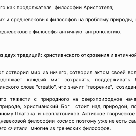
го как продолжателя философии Аристотеля;
ных и средневековых философов на проблему природы, ч
редневековые философы
античную антропологию.
ез двух традиций: христианского откровения и антично
г сотворил мир из ничего, сотворил актом своей во
должает каждый миг сохранять, поддерживать 
нского слова "creatio", что значит "творение", "созидан
тр тяжести с природного на сверхприродное нача
рироде, христианский Бог стоит над природой, п
ному Платона и неоплатоников. Активное творческое 
едневековой философии космос поэтому уже не есть са
его считали многие из греческих философов.