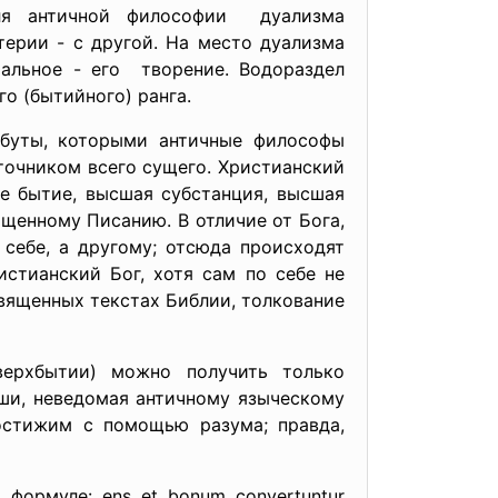
ля античной философии дуализма
ерии - с другой. На место дуализма
тальное - его творение. Водораздел
о (бытийного) ранга.
буты, которыми античные философы
сточником всего сущего. Христианский
е бытие, высшая субстанция, высшая
ященному Писанию. В отличие от Бога,
себе, а другому; отсюда происходят
истианский Бог, хотя сам по себе не
священных текстах Библии, толкование
верхбытии) можно получить только
ши, неведомая античному языческому
постижим с помощью разума; правда,
ормуле: ens et bonum convertuntur