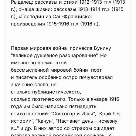
Рыдалец: рассказы и стихи 1912-1913 гг.» (1913
г.), «Чаша жизни: рассказы 1913-1914 гг.» (1915
г.), «Господин из Сан-Франциско:
произведения 1915-1916 гг.» (1916 г.).
Первая мировая война принесла Бунину
"великое душевное разочарование". Но
именно во время этой
бессмысленной мировой бойни поэт
и писатель особенно остро почувствовал
значение слова, не
столько публицистического,
сколько поэтического. Только в январе 1916
года им было написано пятнадцать
стихотворений: "Святогор и Илья", "Край без
истории", "Канун", "Настанет день - исчезну
я..." и др. В них автор со страхом ожидает
развала великой российской державы. К