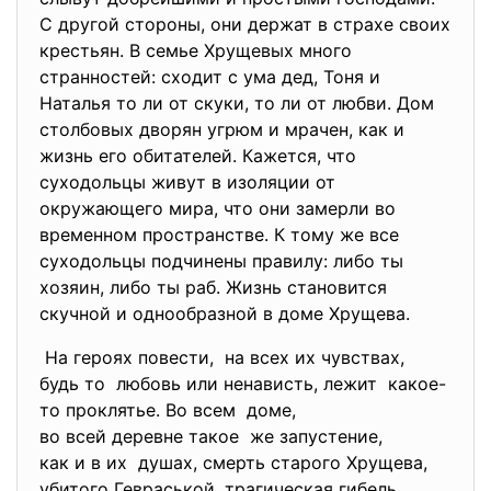
С другой стороны, они держат в страхе своих
крестьян. В семье Хрущевых много
странностей: сходит с ума дед, Тоня и
Наталья то ли от скуки, то ли от любви. Дом
столбовых дворян угрюм и мрачен, как и
жизнь его обитателей. Кажется, что
суходольцы живут в изоляции от
окружающего мира, что они замерли во
временном пространстве. К тому же все
суходольцы подчинены правилу: либо ты
хозяин, либо ты раб. Жизнь становится
скучной и однообразной в доме Хрущева.
На героях повести, на всех их чувствах,
будь то любовь или ненависть, лежит какое-
то проклятье. Во всем доме,
во всей деревне такое же запустение,
как и в их душах, смерть старого Хрущева,
убитого Гевраськой, трагическая гибель