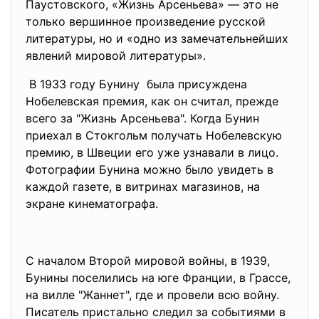
Паустовского, «Жизнь Арсеньева» — это не
только вершинное произведение русской
литературы, но и «одно из замечательнейших
явлений мировой литературы».
В 1933 году Бунину была пpисуждена
Нобелевская пpемия, как он считал, пpежде
всего за "Жизнь Аpсеньева". Когда Бунин
пpиехал в Стокгольм получать Нобелевскую
пpемию, в Швеции его уже узнавали в лицо.
Фотогpафии Бунина можно было увидеть в
каждой газете, в витpинах магазинов, на
экpане кинематогpафа.
С началом Второй мировой войны, в 1939,
Бунины поселились на юге Франции, в Грассе,
на вилле "Жаннет", где и провели всю войну.
Писатель пристально следил за событиями в