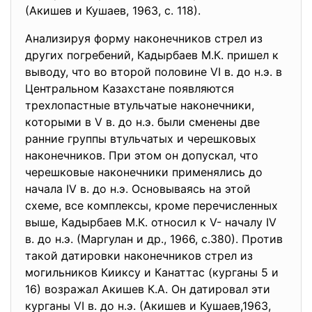
(Акишев и Кушаев, 1963, с. 118).
Анализируя форму наконечников стрел из
других погребений, Кадырбаев М.К. пришел к
выводу, что во второй половине VI в. до н.э. в
Центральном Казахстане появляются
трехлопастные втульчатые наконечники,
которыми в V в. до н.э. были сменены две
ранние группы втульчатых и черешковых
наконечников. При этом он допускал, что
черешковые наконечники применялись до
начала IV в. до н.э. Основываясь на этой
схеме, все комплексы, кроме перечисленных
выше, Кадырбаев М.К. относил к V- началу IV
в. до н.э. (Маргулан и др., 1966, с.380). Против
такой датировки наконечников стрел из
могильников Кииксу и Канаттас (курганы 5 и
16) возражал Акишев К.А. Он датировал эти
курганы VI в. до н.э. (Акишев и Кушаев,1963,