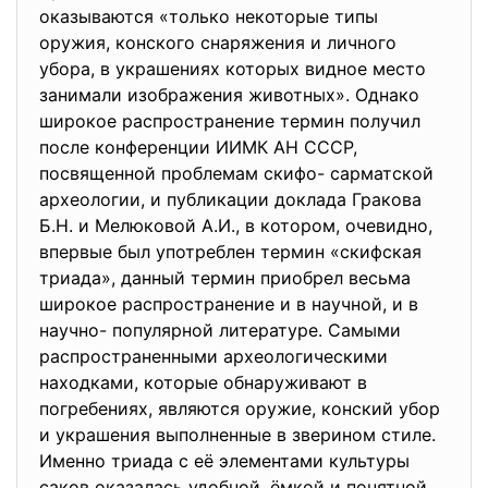
оказываются «только некоторые типы
оружия, конского снаряжения и личного
убора, в украшениях которых видное место
занимали изображения животных». Однако
широкое распространение термин получил
после конференции ИИМК АН СССР,
посвященной проблемам скифо- сарматской
археологии, и публикации доклада Гракова
Б.Н. и Мелюковой А.И., в котором, очевидно,
впервые был употреблен термин «скифская
триада», данный термин приобрел весьма
широкое распространение и в научной, и в
научно- популярной литературе. Самыми
распространенными археологическими
находками, которые обнаруживают в
погребениях, являются оружие, конский убор
и украшения выполненные в зверином стиле.
Именно триада с её элементами культуры
саков оказалась удобной, ёмкой и понятной