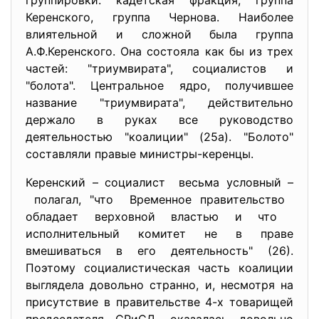
группировки: кадетская фракция, группа
Керенского, группа Чернова. Наиболее
влиятельной и сложной была группа
А.Ф.Керенского. Она состояла как бы из трех
частей: "триумвирата", социалистов и
"болота". Центральное ядро, получившее
название "триумвирата", действительно
держало в руках все руководство
деятельностью "коалиции" (25а). "Болото"
составляли правые министры-керенцы.
Керенский – социалист весьма условный –
полагал, "что Временное правительство
обладает верховной властью и что
исполнительный комитет не в праве
вмешиваться в его деятельность" (26).
Поэтому социалистическая часть коалиции
выглядела довольно странно, и, несмотря на
присутствие в правительстве 4-х товарищей