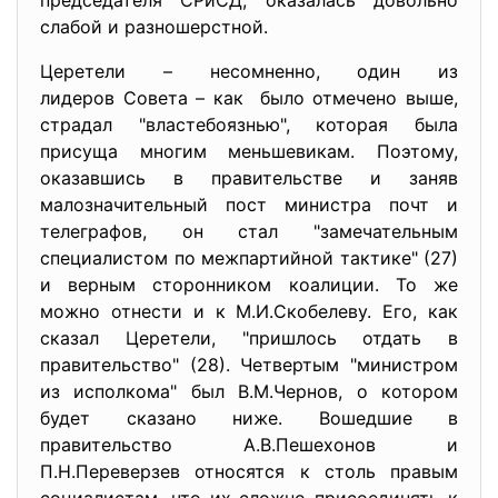
председателя СРиСД, оказалась довольно
слабой и разношерстной.
Церетели – несомненно, один из
лидеров Совета – как было отмечено выше,
страдал "властебоязнью", которая была
присуща многим меньшевикам. Поэтому,
оказавшись в правительстве и заняв
малозначительный пост министра почт и
телеграфов, он стал "замечательным
специалистом по межпартийной тактике" (27)
и верным сторонником коалиции. То же
можно отнести и к М.И.Скобелеву. Его, как
сказал Церетели, "пришлось отдать в
правительство" (28). Четвертым "министром
из исполкома" был В.М.Чернов, о котором
будет сказано ниже. Вошедшие в
правительство А.В.Пешехонов и
П.Н.Переверзев относятся к столь правым