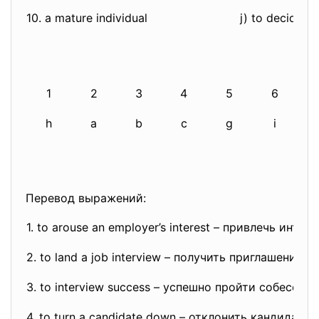
10. a mature individual
j) to decide
1
2
3
4
5
6
h
a
b
c
g
i
Перевод выражений:
1. to arouse an employer’s interest – привлечь инте
2. to land a job interview – получить приглашение 
3. to interview success – успешно пройти собеседо
4. to turn a candidate down – отклонить кандидатур