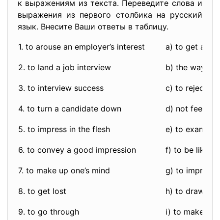
к выражениям из текста. Переведите слова и
выражения из первого столбика на русский
язык. Внесите Ваши ответы в таблицу.
1. to arouse an employer’s interest
a) to get an in
2. to land a job interview
b) the way to 
3. to interview success
c) to reject a
4. to turn a candidate down
d) not feeling
5. to impress in the flesh
e) to examine 
6. to convey a good impression
f) to be like a
7. to make up one’s mind
g) to impress 
8. to get lost
h) to draw the
9. to go through
i) to make a 