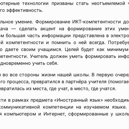
ютерные технологии призваны стать неотъемлемой ч
го эффективность.
ьное умение. Формирование ИКТ-компетентности до
дача — сделать акцент на формирование этих умен
м большая часть информации представлена в электро
й компетентности и помнить о ней всегда. Потребу
о даете своим учащимся. Целей будет как минимум 
етентности. Учитель должен уметь формировать инфо
дновременно учить себя.
 во все стороны жизни нашей школы. В первую очеред
о процесса, превратился в партнёра учителя (помогае
ратилась из места, где учат, в место, где учатся.
ти в рамках предмета «Иностранный язык» необходим
коммуникативной компетенции на изучаемом языке.
ия компьютером и Интернет, сформированные у школ