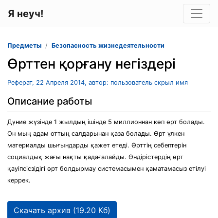
Я неуч!
Предметы
Безопасность жизнедеятельности
Өрттен қорғану негіздері
Реферат, 22 Апреля 2014, автор: пользователь скрыл имя
Описание работы
Дүние жүзінде 1 жылдың ішінде 5 миллионнан көп өрт болады.
Он мың адам оттың салдарынан қаза болады. Өрт үлкен
материалды шығындарды қажет етеді. Өрттің себептерін
социалдық жағы нақты қадағалайды. Өндірістердің өрт
қауіпсісзідігі өрт болдырмау системасымен қаматамасыз етілуі
керрек.
Скачать архив (19.20 Кб)