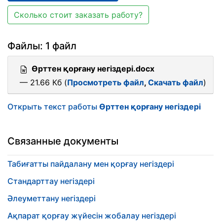
Сколько стоит заказать работу?
Файлы: 1 файл
Өрттен қорғану негіздері.docx
— 21.66 Кб (
Просмотреть файл
,
Скачать файл
)
Открыть текст работы
Өрттен қорғану негіздері
Связанные документы
Табиғатты пайдалану мен қорғау негіздері
Стандарттау негіздері
Әлеуметтану негіздері
Ақпарат қорғау жүйесін жобалау негіздері