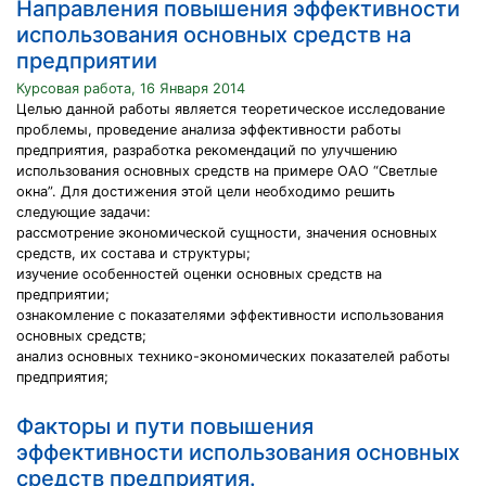
Направления повышения эффективности
использования основных средств на
предприятии
Курсовая работа, 16 Января 2014
Целью данной работы является теоретическое исследование
проблемы, проведение анализа эффективности работы
предприятия, разработка рекомендаций по улучшению
использования основных средств на примере ОАО “Светлые
окна”. Для достижения этой цели необходимо решить
следующие задачи:
рассмотрение экономической сущности, значения основных
средств, их состава и структуры;
изучение особенностей оценки основных средств на
предприятии;
ознакомление с показателями эффективности использования
основных средств;
анализ основных технико-экономических показателей работы
предприятия;
Факторы и пути повышения
эффективности использования основных
средств предприятия.