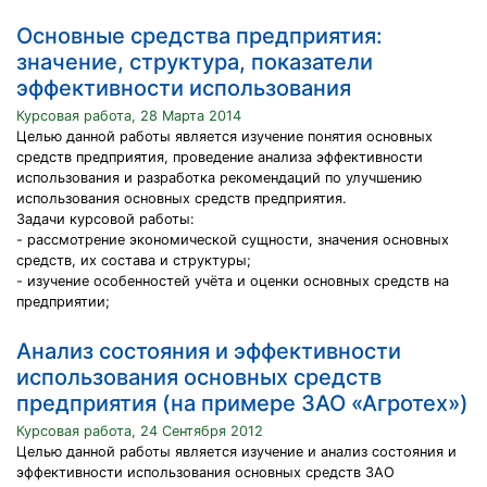
Основные средства предприятия:
значение, структура, показатели
эффективности использования
Курсовая работа, 28 Марта 2014
Целью данной работы является изучение понятия основных
средств предприятия, проведение анализа эффективности
использования и разработка рекомендаций по улучшению
использования основных средств предприятия.
Задачи курсовой работы:
- рассмотрение экономической сущности, значения основных
средств, их состава и структуры;
- изучение особенностей учёта и оценки основных средств на
предприятии;
Анализ состояния и эффективности
использования основных средств
предприятия (на примере ЗАО «Агротех»)
Курсовая работа, 24 Сентября 2012
Целью данной работы является изучение и анализ состояния и
эффективности использования основных средств ЗАО