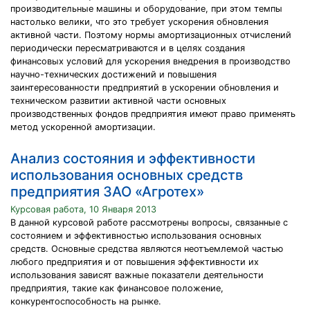
производительные машины и оборудование, при этом темпы
настолько велики, что это требует ускорения обновления
активной части. Поэтому нормы амортизационных отчислений
периодически пересматриваются и в целях создания
финансовых условий для ускорения внедрения в производство
научно-технических достижений и повышения
заинтересованности предприятий в ускорении обновления и
техническом развитии активной части основных
производственных фондов предприятия имеют право применять
метод ускоренной амортизации.
Анализ состояния и эффективности
использования основных средств
предприятия ЗАО «Агротех»
Курсовая работа, 10 Января 2013
В данной курсовой работе рассмотрены вопросы, связанные с
состоянием и эффективностью использования основных
средств. Основные средства являются неотъемлемой частью
любого предприятия и от повышения эффективности их
использования зависят важные показатели деятельности
предприятия, такие как финансовое положение,
конкурентоспособность на рынке.