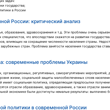
их задач:
ки государства;
литики в России
ной России: критический анализ
 образования, здравоохранения и т.д. Эти проблемы очень серьезн
специалистов, что впоследствии скажется на развитии государства.
оров, влияющих на сокращение численности населения страны. Недос
 зарубежных стран. Проблема занятости населения государства став
ва: современные проблемы Украины
х, организационных, регулятивных, саморегулятивних мероприятий, д
уровня жизни, социальной защиты малообеспеченных слоев населения
й имеет социальная политика, определяющая предпосылки получения
сятся отрасли образование, здравоохранение, а также отрасли зан
льной экономике были достигнуты немалые результаты: выплачено б
ой политики в современной России