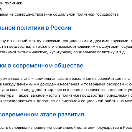
ой политики;
и;
ными на совершенствование социальной политики государства.
ьной политики в России
ру отношений между классами, социальными и другими группами, свя
ти государства, а также с его взаимоотношениями с другими госуд
зличают экономическую, культурную, социальную политику и т.д.
ки в современном обществе
временном этапе – социальная защита населения от воздействия нег
са между денежными доходами населения и товарными ресурсами; с
для населения, удовлетворение его спроса на качество товаров и у
культуры. Также, важное место в политике государства принадлежит
кретизироваться и дополняться системой социальной работы на мес
современном этапе развития
ость основных направлений социальной политики государства в Росс