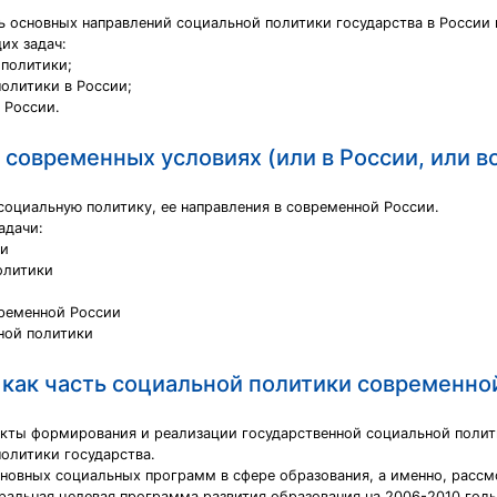
ь основных направлений социальной политики государства в России
их задач:
 политики;
олитики в России;
 России.
в современных условиях (или в России, или 
социальную политику, ее направления в современной России.
адачи:
ки
олитики
временной России
ной политики
 как часть социальной политики современно
екты формирования и реализации государственной социальной полити
олитики государства.
сновных социальных программ в сфере образования, а именно, рас
ральная целевая программа развития образования на 2006-2010 год