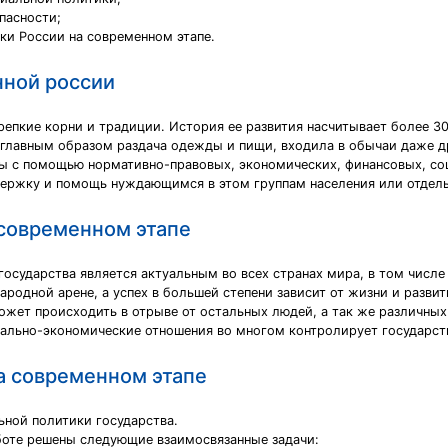
пасности;
ки России на современном этапе.
нной россии
репкие корни и традиции. История ее развития насчитывает более 3
главным образом раздача одежды и пищи, входила в обычаи даже д
бы с помощью нормативно-правовых, экономических, финансовых, со
ддержку и помощь нуждающимся в этом группам населения или отдел
 современном этапе
осударства является актуальным во всех странах мира, в том числе
ародной арене, а успех в большей степени зависит от жизни и разви
ожет происходить в отрыве от остальных людей, а так же различны
ально-экономические отношения во многом контролирует государств
а современном этапе
ьной политики государства.
аботе решены следующие взаимосвязанные задачи: