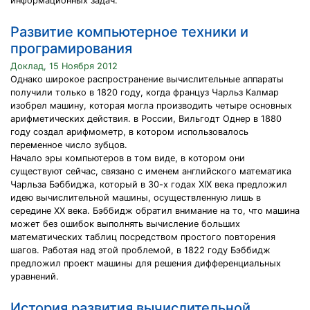
информационных задач.
Развитие компьютерное техники и
програмирования
Доклад, 15 Ноября 2012
Однако широкое распространение вычислительные аппараты
получили только в 1820 году, когда француз Чарльз Калмар
изобрел машину, которая могла производить четыре основных
арифметических действия. в России, Вильгодт Однер в 1880
году создал арифмометр, в котором использовалось
переменное число зубцов.
Начало эры компьютеров в том виде, в котором они
существуют сейчас, связано с именем английского математика
Чарльза Бэббиджа, который в 30-х годах XIX века предложил
идею вычислительной машины, осуществленную лишь в
середине XX века. Бэббидж обратил внимание на то, что машина
может без ошибок выполнять вычисление больших
математических таблиц посредством простого повторения
шагов. Работая над этой проблемой, в 1822 году Бэббидж
предложил проект машины для решения дифференциальных
уравнений.
История развития вычислительной