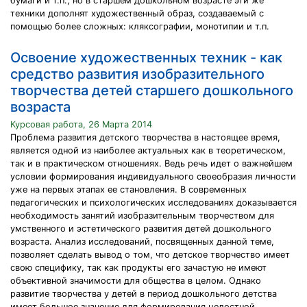
бумаги и т.п., но в старшем дошкольном возрасте эти же
техники дополнят художественный образ, создаваемый с
помощью более сложных: кляксографии, монотипии и т.п.
Освоение художественных техник - как
средство развития изобразительного
творчества детей старшего дошкольного
возраста
Курсовая работа, 26 Марта 2014
Проблема развития детского творчества в настоящее время,
является одной из наиболее актуальных как в теоретическом,
так и в практическом отношениях. Ведь речь идет о важнейшем
условии формирования индивидуального своеобразия личности
уже на первых этапах ее становления. В современных
педагогических и психологических исследованиях доказывается
необходимость занятий изобразительным творчеством для
умственного и эстетического развития детей дошкольного
возраста. Анализ исследований, посвященных данной теме,
позволяет сделать вывод о том, что детское творчество имеет
свою специфику, так как продукты его зачастую не имеют
объективной значимости для общества в целом. Однако
развитие творчества у детей в период дошкольного детства
имеет большое значение для формирования целостной