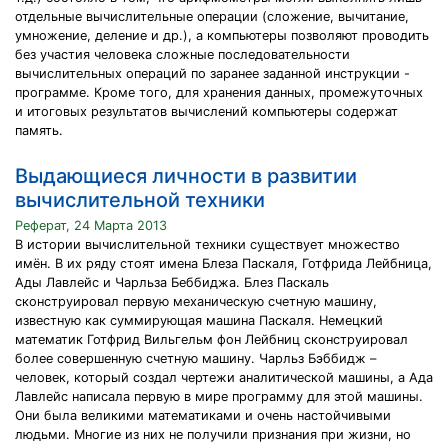
отдельные вычислительные операции (сложение, вычитание,
умножение, деление и др.), а компьютеры позволяют проводить
без участия человека сложные последовательности
вычислительных операций по заранее заданной инструкции -
программе. Кроме того, для хранения данных, промежуточных
и итоговых результатов вычислений компьютеры содержат
память.
Выдающиеся личности в развитии
вычислительной техники
Реферат, 24 Марта 2013
В истории вычислительной техники существует множество
имён. В их ряду стоят имена Блеза Паскаля, Готфрида Лейбница,
Ады Лавлейс и Чарльза Беббиджа. Блез Паскаль
сконструировал первую механическую счетную машину,
известную как суммирующая машина Паскаля. Немецкий
математик Готфрид Вильгельм фон Лейбниц сконструировал
более совершенную счетную машину. Чарльз Бэббидж –
человек, который создал чертежи аналитической машины, а Ада
Лавлейс написала первую в мире программу для этой машины.
Они была великими математиками и очень настойчивыми
людьми. Многие из них не получили признания при жизни, но