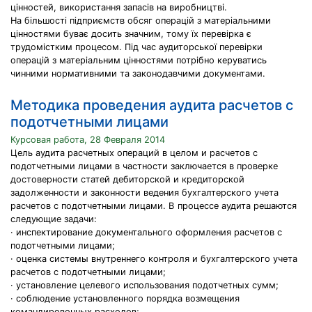
цінностей, використання запасів на виробництві.
На більшості підприємств обсяг операцій з матеріальними
цінностями буває досить значним, тому їх перевірка є
трудомістким процесом. Під час аудиторської перевірки
операцій з матеріальним цінностями потрібно керуватись
чинними нормативними та законодавчими документами.
Методика проведения аудита расчетов с
подотчетными лицами
Курсовая работа, 28 Февраля 2014
Цель аудита расчетных операций в целом и расчетов с
подотчетными лицами в частности заключается в проверке
достоверности статей дебиторской и кредиторской
задолженности и законности ведения бухгалтерского учета
расчетов с подотчетными лицами. В процессе аудита решаются
следующие задачи:
· инспектирование документального оформления расчетов с
подотчетными лицами;
· оценка системы внутреннего контроля и бухгалтерского учета
расчетов с подотчетными лицами;
· установление целевого использования подотчетных сумм;
· соблюдение установленного порядка возмещения
командировочных расходов;