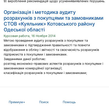
9) вироблення рекомендацій щодо усуненнявиявлених порушень.
Організація і методика аудиту
розрахунків з покупцями та замовниками
СТОВ «Куяльник» Котовського району
Одеської області
Курсовая работа, 16 Ноября 2014
Метою проведення аудиту розрахунків з покупцями та
замовниками є підтвердження правильності та повноти
відображення в обліку і звітності та своєчасність розрахунків
підприємств з покупцями і замовниками.
Завданнями даної роботиє:
розгляд економіко-правових аспектів розрахунків з покупцями і
замовниками комерційної організації;
класифікація розрахунків з покупцями і замовниками;
Премиум+
Поиск
Помощь