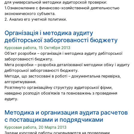
для универсальной методики аудиторской проверки:
1.Ознакомление с финансово-хозяйственной деятельностью
экономического субъекта.
2. Анализ его учетной политики.
Організація і методика аудиту
дебіторської заборгованості бюджету
Курсовая работа, 15 Октября 2013
Об’экт розробки – організація і методика аудиту дебіторської
заборгованості бюджету.
Мета розробки – розробка деталізованої методики обіку і аудиту
дебіторської заборгованості бюджету.
Методи, що застосовані в роботі – документальна перевірка,
алгоритмування.
Розглянуто організаційну структуру аудиторської фірми,
наведено розподіл обов’язків та повноважень з проведення
аудиту.
Методика и организация аудита расчетов
с поставщиками и подрядчиками
Курсовая работа, 20 Марта 2013
Задачи курсовой работы основываются на проведении