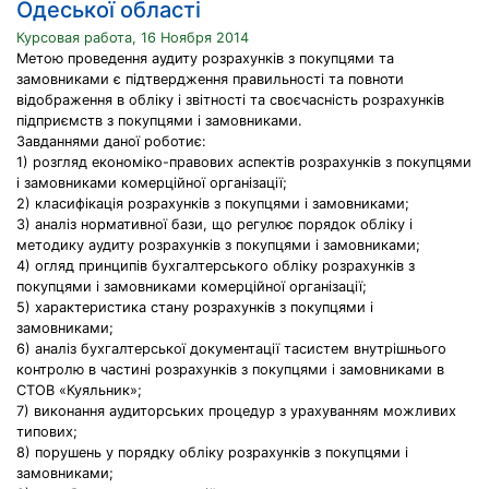
Одеської області
Курсовая работа, 16 Ноября 2014
Метою проведення аудиту розрахунків з покупцями та
замовниками є підтвердження правильності та повноти
відображення в обліку і звітності та своєчасність розрахунків
підприємств з покупцями і замовниками.
Завданнями даної роботиє:
1) розгляд економіко-правових аспектів розрахунків з покупцями
і замовниками комерційної організації;
2) класифікація розрахунків з покупцями і замовниками;
3) аналіз нормативної бази, що регулює порядок обліку і
методику аудиту розрахунків з покупцями і замовниками;
4) огляд принципів бухгалтерського обліку розрахунків з
покупцями і замовниками комерційної організації;
5) характеристика стану розрахунків з покупцями і
замовниками;
6) аналіз бухгалтерської документації тасистем внутрішнього
контролю в частині розрахунків з покупцями і замовниками в
СТОВ «Куяльник»;
7) виконання аудиторських процедур з урахуванням можливих
типових;
8) порушень у порядку обліку розрахунків з покупцями і
замовниками;