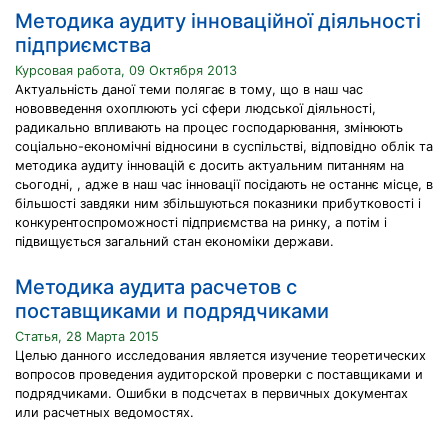
Методика аудиту інноваційної діяльності
підприємства
Курсовая работа, 09 Октября 2013
Актуальність даної теми полягає в тому, що в наш час
нововведення охоплюють усі сфери людської діяльності,
радикально впливають на процес господарювання, змінюють
соціально-економічні відносини в суспільстві, відповідно облік та
методика аудиту інновацій є досить актуальним питанням на
сьогодні, , адже в наш час інновації посідають не останнє місце, в
більшості завдяки ним збільшуються показники прибутковості і
конкурентоспроможності підприємства на ринку, а потім і
підвищується загальний стан економіки держави.
Методика аудита расчетов с
поставщиками и подрядчиками
Статья, 28 Марта 2015
Целью данного исследования является изучение теоретических
вопросов проведения аудиторской проверки с поставщиками и
подрядчиками. Ошибки в подсчетах в первичных документах
или расчетных ведомостях.