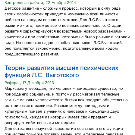
Контрольная работа, 22 Ноября 2014
Детское развитие - сложный процесс, который в силу ряда
своих особенностей приводит к изменению всей личности
ребенка на каждом возрастном этапе. Для Л.С.Выготского
развитие - это, прежде всего возникновение нового. Стадии
развития характеризуются возрастными новообразованиями -
качествами или свойствами, которых не было раньше в готовом
виде. Но новое «не падает с неба», как пишет Л.С.Выготский,
оно появляется закономерно, подготовленное всем ходом
предшествующего развития.
Теория развития высших психических
функций Л.С. Выготского
Реферат, 17 Декабря 2013
Марксизм утверждал, что человек – природное существо, но
природа его социальна, и поэтому рассматривал телесные,
земные основы человеческого бытия как продукт общественно-
исторического развития. Разрыв между природным и
культурным привел в учениях о человеке к концепции двух
психологий, каждая из которых имеет свой предмет и
оперирует собственными методами.
Для естественнонаучной психологии сознание и его функции
причастны тому же порядку вещей, что и телесные действия