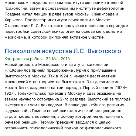
московском государственном институте экспериментальной
психологии, затем в основанном им институте дефектологии.
Позднее читал лекции в ряде вузов Москвы, Ленинграда и
Харькова. Профессор института психологии в Москве.
Становление Л. С. Выготского как учёного совпало с периодом
перестройки советской психологии на основе методологии
марксизма, в которой он принял активное участие.
Психология искусства Л.С. Выготского
Контрольная работа, 22 Мая 2013
Новый директор Московского института психологии
Н.К.Корнилов принял предложение Лурия о приглашении
Выготского в Москву. Так в 1924 г. начался десятилетний
московский этап творчества Выготского. Это десятилетие
может быть разделено на три периода. Первый период (1924-
1927). Только-только приехав в Москву и сдав экзамены на
звание научного сотрудника 2-го разряда, Выготский за полгода
выступил с тремя докладами. В плане дальнейшего развития
задуманной в Гомеле новой психологической концепции он
строит модель поведения, в основу которой легло понятие о
речевой реакции. Термин "реакция" вводился с целью
отграничить психологический подход от физиологического.