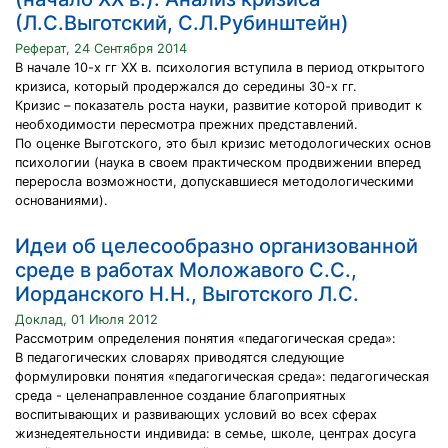
(Л.С.Выготский, С.Л.Рубинштейн)
Реферат, 24 Сентября 2014
В начале 10-х гг XX в. психология вступила в период открытого
кризиса, который продержался до середины 30-х гг.
Кризис – показатель роста науки, развитие которой приводит к
необходимости пересмотра прежних представлений.
По оценке Выготского, это был кризис методологических основ
психологии (наука в своем практическом продвижении вперед
переросла возможности, допускавшиеся методологическими
основаниями).
Идеи об целесообразно организованной
среде в работах Моложавого С.С.,
Иорданского Н.Н., Выготского Л.С.
Доклад, 01 Июля 2012
Рассмотрим определения понятия «педагогическая среда»:
В педагогических словарях приводятся следующие
формулировки понятия «педагогическая среда»: педагогическая
среда - целенаправленное создание благоприятных
воспитывающих и развивающих условий во всех сферах
жизнедеятельности индивида: в семье, школе, центрах досуга