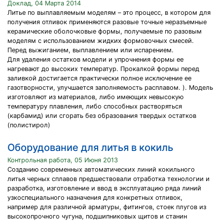
Доклад, 04 Марта 2014
Литье по выплавляемым моделям – это процесс, в котором для
получения отливок применяются разовые точные неразъемные
керамические оболочковые формы, получаемые по разовым
моделям с использованием жидких формовочных смесей.
Перед выжиганием, выплавлением или испарением.
Для удаления остатков модели и упрочнения формы ее
нагревают до высоких температур. Прокалкой формы перед
заливкой достигается практически полное исключение ее
газотворности, улучшается заполняемость расплавом. ). Модель
изготовляют из материалов, либо имеющих невысокую
температуру плавления, либо способных растворяться
(карбамид) или сгорать без образования твердых остатков
(полистирол)
Оборудование для литья в кокиль
Контрольная работа, 05 Июня 2013
Созданию современных автоматических линий кокильного
литья черных сплавов предшествовали отработка технологии и
разработка, изготовление и ввод в эксплуатацию ряда линий
узкоспециального назначения для конкретных отливок,
например для различной арматуры, фитингов, стоек плугов из
высокопрочного чугуна, подшипниковых щитов и станин