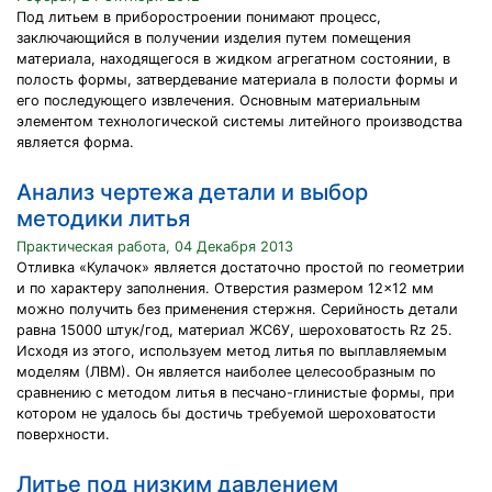
Под литьем в приборостроении понимают процесс,
заключающийся в получении изделия путем помещения
материала, находящегося в жидком агрегатном состоянии, в
полость формы, затвердевание материала в полости формы и
его последующего извлечения. Основным материальным
элементом технологической системы литейного производства
является форма.
Анализ чертежа детали и выбор
методики литья
Практическая работа, 04 Декабря 2013
Отливка «Кулачок» является достаточно простой по геометрии
и по характеру заполнения. Отверстия размером 12×12 мм
можно получить без применения стержня. Серийность детали
равна 15000 штук/год, материал ЖС6У, шероховатость Rz 25.
Исходя из этого, используем метод литья по выплавляемым
моделям (ЛВМ). Он является наиболее целесообразным по
сравнению с методом литья в песчано-глинистые формы, при
котором не удалось бы достичь требуемой шероховатости
поверхности.
Литье под низким давлением