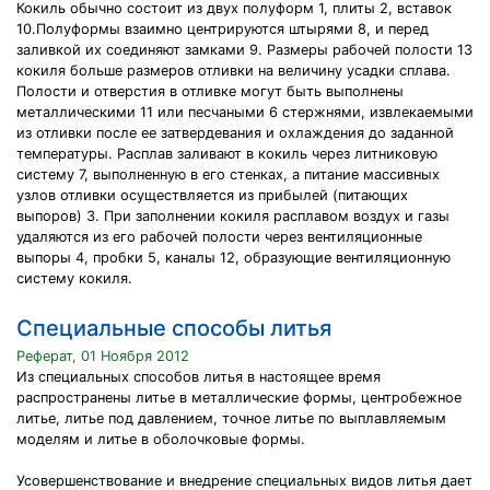
Кокиль обычно состоит из двух полуформ 1, плиты 2, вставок
10.Полуформы взаимно центрируются штырями 8, и перед
заливкой их соединяют замками 9. Размеры рабочей полости 13
кокиля больше размеров отливки на величину усадки сплава.
Полости и отверстия в отливке могут быть выполнены
металлическими 11 или песчаными 6 стержнями, извлекаемыми
из отливки после ее затвердевания и охлаждения до заданной
температуры. Расплав заливают в кокиль через литниковую
систему 7, выполненную в его стенках, а питание массивных
узлов отливки осуществляется из прибылей (питающих
выпоров) 3. При заполнении кокиля расплавом воздух и газы
удаляются из его рабочей полости через вентиляционные
выпоры 4, пробки 5, каналы 12, образующие вентиляционную
систему кокиля.
Специальные способы литья
Реферат, 01 Ноября 2012
Из специальных способов литья в настоящее время
распространены литье в металлические формы, центробежное
литье, литье под давлением, точное литье по выплавляемым
моделям и литье в оболочковые формы.
Усовершенствование и внедрение специальных видов литья дает