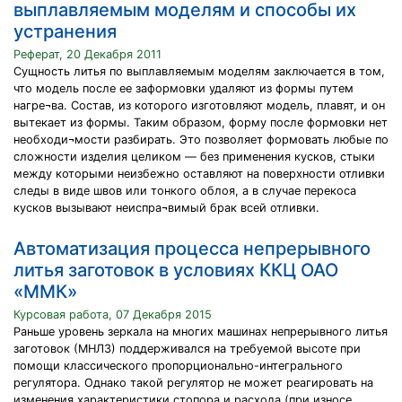
выплавляемым моделям и способы их
устранения
Реферат, 20 Декабря 2011
Сущность литья по выплавляемым моделям заключается в том,
что модель после ее заформовки удаляют из формы путем
нагре¬ва. Состав, из которого изготовляют модель, плавят, и он
вытекает из формы. Таким образом, форму после формовки нет
необходи¬мости разбирать. Это позволяет формовать любые по
сложности изделия целиком — без применения кусков, стыки
между которыми неизбежно оставляют на поверхности отливки
следы в виде швов или тонкого облоя, а в случае перекоса
кусков вызывают неиспра¬вимый брак всей отливки.
Автоматизация процесса непрерывного
литья заготовок в условиях ККЦ ОАО
«ММК»
Курсовая работа, 07 Декабря 2015
Раньше уровень зеркала на многих машинах непрерывного литья
заготовок (МНЛЗ) поддерживался на требуемой высоте при
помощи классического пропорционально-интегрального
регулятора. Однако такой регулятор не может реагировать на
изменения характеристики стопора и расхода (при износе,