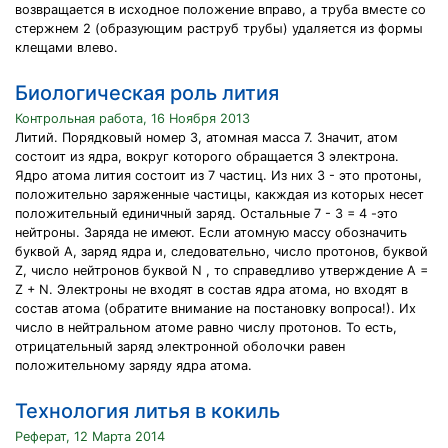
возвращается в исходное положение вправо, а труба вместе со
стержнем 2 (образующим раструб трубы) удаляется из формы
клещами влево.
Биологическая роль лития
Контрольная работа, 16 Ноября 2013
Литий. Порядковый номер 3, атомная масса 7. Значит, атом
состоит из ядра, вокруг которого обращается 3 электрона.
Ядро атома лития состоит из 7 частиц. Из них 3 - это протоны,
положительно заряженные частицы, какждая из которых несет
положительный единичный заряд. Остальные 7 - 3 = 4 -это
нейтроны. Заряда не имеют. Если атомную массу обозначить
буквой А, заряд ядра и, следовательно, число протонов, буквой
Z, число нейтронов буквой N , то справедливо утверждение A =
Z + N. Электроны не входят в состав ядра атома, но входят в
состав атома (обратите внимание на постановку вопроса!). Их
число в нейтральном атоме равно числу протонов. То есть,
отрицательный заряд электронной оболочки равен
положительному заряду ядра атома.
Технология литья в кокиль
Реферат, 12 Марта 2014