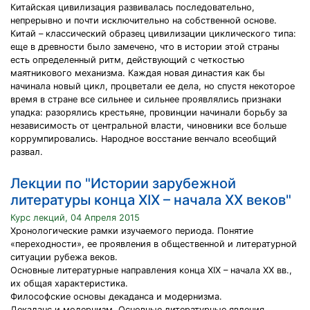
Китайская цивилизация развивалась последовательно,
непрерывно и почти исключительно на собственной основе.
Китай – классический образец цивилизации циклического типа:
еще в древности было замечено, что в истории этой страны
есть определенный ритм, действующий с четкостью
маятникового механизма. Каждая новая династия как бы
начинала новый цикл, процветали ее дела, но спустя некоторое
время в стране все сильнее и сильнее проявлялись признаки
упадка: разорялись крестьяне, провинции начинали борьбу за
независимость от центральной власти, чиновники все больше
коррумпировались. Народное восстание венчало всеобщий
развал.
Лекции по "Истории зарубежной
литературы конца XIX – начала XX веков"
Курс лекций, 04 Апреля 2015
Хронологические рамки изучаемого периода. Понятие
«переходности», ее проявления в общественной и литературной
ситуации рубежа веков.
Основные литературные направления конца XIX – начала XX вв.,
их общая характеристика.
Философские основы декаданса и модернизма.
Декаданс и модернизм. Основные литературные явления