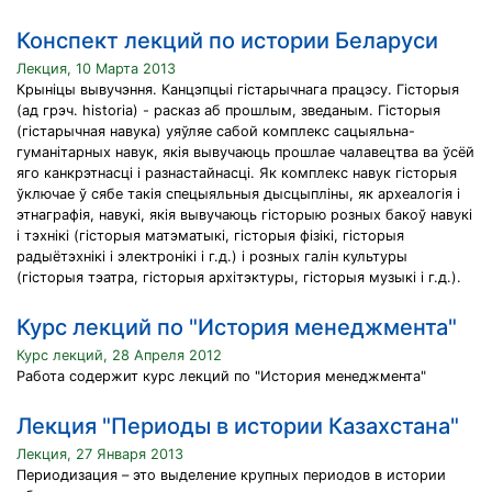
Конспект лекций по истории Беларуси
Лекция, 10 Марта 2013
Крыніцы вывучэння. Канцэпцыі гістарычнага працэсу. Гісторыя
(ад грэч. historіа) - расказ аб прошлым, зведаным. Гісторыя
(гістарычная навука) уяўляе сабой комплекс сацыяльна-
гуманітарных навук, якія вывучаюць прошлае чалавецтва ва ўсёй
яго канкрэтнасці і разнастайнасці. Як комплекс навук гісторыя
ўключае ў сябе такія спецыяльныя дысцыпліны, як археалогія і
этнаграфія, навукі, якія вывучаюць гісторыю розных бакоў навукі
і тэхнікі (гісторыя матэматыкі, гісторыя фізікі, гісторыя
радыётэхнікі і электронікі і г.д.) і розных галін культуры
(гісторыя тэатра, гісторыя архітэктуры, гісторыя музыкі і г.д.).
Курс лекций по "История менеджмента"
Курс лекций, 28 Апреля 2012
Работа содержит курс лекций по "История менеджмента"
Лекция "Периоды в истории Казахстана"
Лекция, 27 Января 2013
Периодизация – это выделение крупных периодов в истории