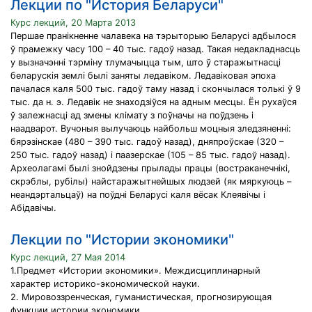
Лекции по "История Беларуси"
Курс лекций, 20 Марта 2013
Першае пранікненне чалавека на тэрыторыю Беларусі адбылося
ў прамежку часу 100 – 40 тыс. гадоў назад. Такая недакладнасць
у вызначэнні тэрміну тлумачыцца тым, што ў старажытнасці
беларускія землі былі заняты ледавіком. Ледавіковая эпоха
пачалася каля 500 тыс. гадоў таму назад і скончылася толькі ў 9
тыс. да н. э. Ледавік не знаходзіўся на адным месцы. Ён рухаўся
ў залежнасці ад змены клімату з поўначы на поўдзень і
наадварот. Вучоныя вылучаюць найбольш моцныя зледзяненні:
бярэзінскае (480 – 390 тыс. гадоў назад), дняпроўскае (320 –
250 тыс. гадоў назад) і паазерскае (105 – 85 тыс. гадоў назад).
Археолагамі былі знойдзены прылады працы (востраканечнікі,
скрэблы, рубілы) найстаражытнейшых людзей (як мяркуюць –
неандэртальцаў) на поўдні Беларусі каля вёсак Клеявічы і
Абідавічы.
Лекции по "Истории экономики"
Курс лекций, 27 Мая 2014
1.Предмет «Истории экономики». Междисциплинарный
характер историко-экономической науки.
2. Мировоззренческая, гуманистическая, прогнозирующая
функции истории экономики.