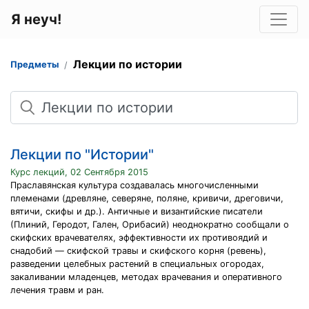
Я неуч!
Лекции по истории
Предметы
Поиск
Лекции по "Истории"
Курс лекций, 02 Сентября 2015
Праславянская культура создавалась много­численными
племенами (древляне, северяне, поляне, кривичи, дреговичи,
вятичи, скифы и др.). Античные и византийские писатели
(Плиний, Геродот, Гален, Орибасий) неоднократно сообщали о
скифских врачевателях, эффективности их противоядий и
снадобий — скифской травы и скифского корня (ревень),
разведении целебных растений в специальных огородах,
закаливании младенцев, методах врачевания и оперативного
лечения травм и ран.