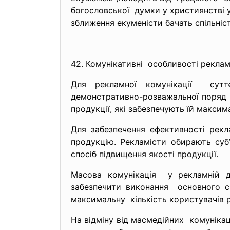
богословської думки у християнстві у
зближення екуменісти бачать спільніс
42. Комунікативні особливості реклам
Для рекламної комунікації суттє
демонстративно-розважальної поряд і
продукції, які забезпечують їй максим
Для забезпечення ефективності рекла
продукцію. Рекламісти обирають суб’
спосіб підвищення якості продукції.
Масова комунікація у рекламній д
забезпечити виконання основного с
максимальну кількість користувачів 
На відміну від масмедійних комунікац