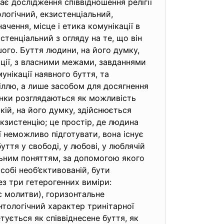
ає дослідження співвідношення релігії
ологічний, екзистенціальний,
ачення, місце і етика комунікації в
тенціальний з огляду на те, що він
шого. Буття людини, на його думку,
ації, з власними межами, завданнями
унікації наявного буття, та
ціллю, а лише засобом для досягнення
сунки розглядаються як можливість
кій, на його думку, здійснюється
кзистенцію; це простір, де людина
її неможливо підготувати, вона існує
уття у свободі, у любові, у люблячій
альним поняттям, за допомогою якого
собі необ’єктивованій, бути
з три гетерогенних виміри:
с молитви), горизонтальне
нтологічний характер тринітарної
тується як співвіднесене буття, як