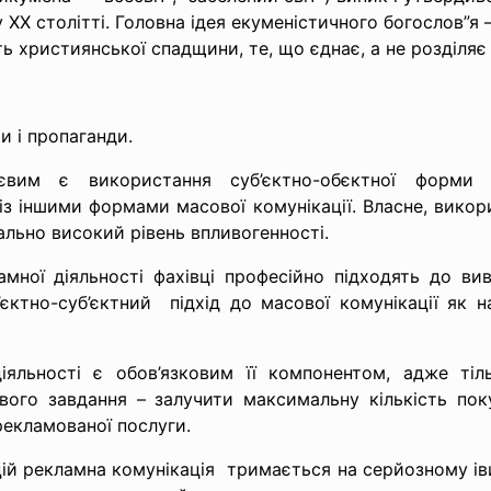
 ХХ столітті. Головна ідея екуменістичного богослов”я 
ть християнської спадщини, те, що єднає, а не розділяє
и і
пропаганди.
вим є використання суб’єктно-обєктної форми сп
з іншими формами масової комунікації. Власне, викор
ально високий рівень впливогенності.
мної діяльності фахівці професійно підходять до ви
єктно-суб’єктний підхід до масової комунікації як н
іяльності є обов’язковим її компонентом, адже ті
вого завдання – залучити максимальну кількість пок
рекламованої послуги.
ій рекламна комунікація тримається на серйозному іви