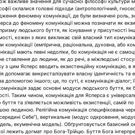
ож важливе значення для сучасної філософії культури м
ософії склалися головні підходи (антропологічний, гносе
дження феномену комунікації, де були визначені роль, зн
перса до феномену комунікації можна позначати як екзис
призму людського буття, як існування у присутності Ін
омості, кожен з яких викликає свій власний тип комунік
и комунікації (емпірична, раціональна, духовна, або ком
ікації мають певні недоліки, бо комунікація не є само
вне ставлення до людини, як до речі, а міжлюдські сто
у з цим Ясперс вводить екзистенційну комунікацію, в я
я допомагає викристалізувати власну ідентичність та е
а допомогою іншого; це, по суті, є комунікація-діалог; 
 комунікація задає основні модуси людського буття, як б
ьності. Таким чином, комунікація для Ясперса є універс
уття та з’являється можливість екзистенції, самій по 
ою людиною. Релігійна комунікація специфікована чере
“всередині Себе”), вертикальне (модус одкровення, моду
дель, екуменічна модель). Обґрунтовується базисний о
якої лежить догмат про Бога-Трійцю. Буття Бога інтерпре