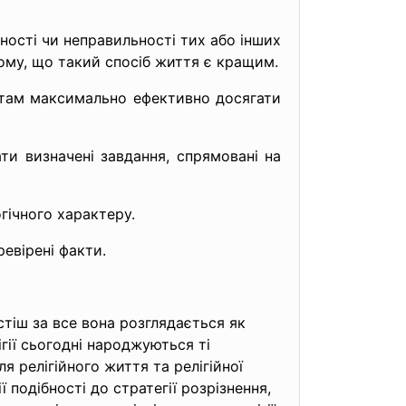
ності чи неправильності тих або інших
тому, що такий спосіб життя є кращим.
стам максимально ефективно досягати
и визначені завдання, спрямовані на
гічного характеру.
евірені факти.
тіш за все вона розглядається як
гії сьогодні народжуються ті
я релігійного життя та релігійної
 подібності до стратегії розрізнення,