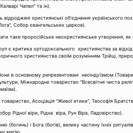
алварі Чапел" та ін).
ь відроджені християнські об'єднання українського по
Лога", Собор євангельських церков).
нати таке проросійське неохристиянське утворення, як
уп є критика ортодоксального християнства за відхід 
торичного християнства своїм розумінням Трійці, приро
. Вони в основному
репрезентовані неоіндуїзмом (Товари
ультури, Міжнародне товариство "Всесвітня чиста релігі
маїзм).
е товариство, Асоціація "Живої етики", Теософія Братств
ор Рідної віри, Рідна віра, Рун Віра, Ладовірство).
ю (богинь) і Бога (богів), велику частину їхніх ритуалі
ну магію.