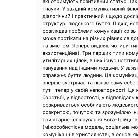
які отримують позитивний статус. Так
і науки. У західній комунікативній філ
діалогічний і практичний ) щодо дослі
структурі людського буття. Підхід Яс
розглядав проблеми комунікації крізь 
може протікати на різних рівнях свід
та змістом. Ясперс виділяє чотири тип
екзистенційна). Три перших типи комун
утилітарних цілей, в них існує негати
панування над іншими людьми. У зв’язк
справжнє буття людини. Ця комунікаці
вперше зустрічає та пізнає саму себе з
тут і тепер у своїй неповторності. Ця
боротьбі, у відвертості, у відповідал
розкривається особливість людського б
розкритою, почутою та зрозумілою інш
тринітарне (спілкування Бога-Трійці 
(міжособистісна модель, соціальна мо
комунікації в християнстві, в основі 