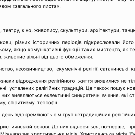
явом «загального листа».
 театру, кіно, живопису, скульптури, архітектури, тан
овці різних історичних періодів підкреслювали йог
ьому, якщо комунікативні функції таких мистецтв, як те
а, живопис вільні від цього обмеження.
янство,
неоязичництво, екуменічні релігії, сатанинські, к
ознаки відродження релігійного життя виявилися не тіл
нні усталених релігійних традицій. Це також пошук нов
 них виявляються еклектичні синкретичні вчення, які с
у, спіритизму, теософії.
ій день відокремлюють сім груп нетрадиційних релігійних
християнській
основі. До них відносяться, по-перше, пр
(Міжнародна
християнська місія, Християнська місія "Е