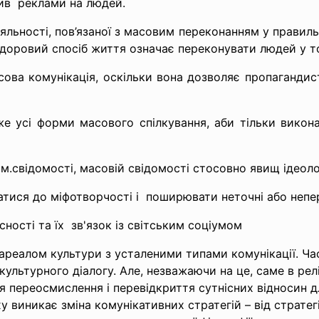
ив реклами на людей.
іяльності, пов’язаної з масовим переконанням у правиль
 здоровий спосіб життя означає переконувати людей у 
ова комунікація, оскільки вона дозволяє пропаганди
 усі форми масового спілкування, аби тільки виконат
м.свідомості, масовій свідомості стосовно явищ ідеоло
ися до міфотворчості і поширювати неточні або непер
сності та їх зв'язок із світським соціумом
ареалом культури з усталеними типами комунікації. Час
ультурного діалогу. Але, незважаючи на це, саме в релі
 переосмислення і перевідкриття сутнісних відносин дл
 виникає зміна комунікативних стратегій – від стратегії