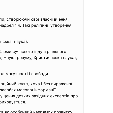
гій, створюючи свої власні вчення,
дрелігій. Такі релігійні утворення
янська наука).
облеми сучасного індустріального
да, Наука розуму, Християнська наука),
ол могутності і свободи.
рційний культ, хоча і без вираженої
 засобах масової інформації
пущення деяких західних експертів про
приховується.
ився як особливий напрямок розвитку