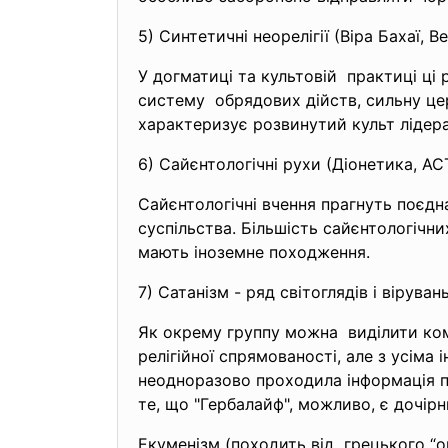
5) Синтетичні неорелігії (Віра Бахаї, 
У догматиці та культовій практиці ці 
систему обрядових дійств, сильну цер
характеризує розвинутий культ лідера,
6) Сайєнтологічні рухи (Діонетика, А
Сайєнтологічні вчення прагнуть поєдна
суспільства. Більшість сайєнтологічни
мають іноземне походження.
7) Сатанізм - ряд світоглядів і вірув
Як окрему группу можна виділити комер
релігійної спрямованості, але з усім
неодноразово проходила інформація пр
те, що "Гербалайф", можливо, є дочірн
Екуменізм (походить від грецького “ой