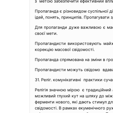
з метою забезпечити ефективний впл
Пропаганда є різновидом суспільної д
ідей, понять, принципів. Пропагувати
Для пропаганди дуже важливою є мас
своєї мети.
Пропагандисти використовують майже
корекцію масової свідомості.
Пропаганда спрямована на зміни в гро
Пропагандисти можуть свідомо вдават
31. Реліг. комунікативні практики суча
Релігія значною мірою є традиційний 
можливий глухий кут на шляху до міжк
ферменти нового, які дають стимул для
свідомості. В рамках екуменічного руху