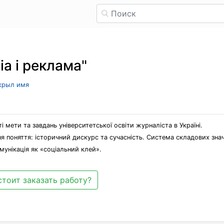
а і реклама"
скрыл имя
і мети та завдань університетської освіти журналіста в Україні.
ня поняття: історичний дискурс та сучасність. Система складових зна
омунікація як «соціальний клей».
стоит заказать работу?