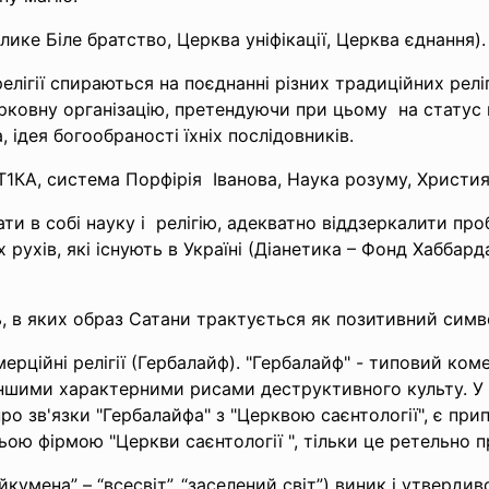
Велике Біле
братство, Церква уніфікації, Церква єднання).
релігії спираються на поєднанні різних традиційних релі
ковну організацію, претендуючи при цьому на статус на
 ідея богообраності їхніх послідовників.
СТ1КА, система Порфірія Іванова, Наука розуму, Христи
ти в собі науку і релігію, адекватно віддзеркалити пр
х рухів, які існують в Україні (Діанетика – Фонд Хаббар
ань, в яких образ Сатани трактується як позитивний симв
ційні релігії (Гербалайф). "Гербалайф" - типовий коме
а іншими характерними рисами деструктивного культу. У
о зв'язки "Гербалайфа" з "Церквою саєнтології", є при
ьою фірмою "Церкви саєнтології ", тільки це ретельно 
кумена” – “всесвіт”, “заселений світ”) виник і утверд