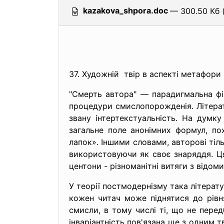
kazakova_shpora.doc
— 300.50 Кб 
37. Художній твір в аспекті метафори 
"Смерть автора" — парадигмальна ф
процедури смислопорожденія. Літерат
звану інтертекстуальність. На думк
загальне поле анонімних формул, п
лапок». Іншими словами, авторові тіл
використовуючи як своє знаряддя. Ця 
центони - різноманітні витяги з відом
У теорії постмодернізму така літера
кожен читач може піднятися до рівн
смисли, в тому числі ті, що не пере
інваріантність пов'язана ще з одним т