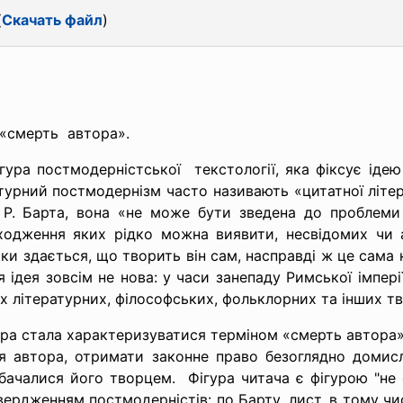
(
Скачать файл
)
«
смерть автора».
ігура
постмодерністської текстології, яка фіксує ід
урний постмодернізм часто називають «цитатної літе
у Р. Барта, вона «не може бути зведена до проблеми
оходження яких рідко можна виявити, несвідомих чи 
ьки здається, що творить він сам, насправді ж це сама
ідея зовсім не нова: у часи занепаду Римської імпері
их літературних, філософських, фольклорних та інших тв
тура стала характеризуватися терміном «смерть автора»
я автора, отримати законне право безоглядно домисл
дбачалися його творцем. Фігура читача є фігурою "не 
вердженням постмодерністів: по Барту, лист, в тому чи