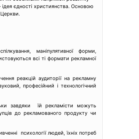
– ідея єдності християнства. Основою
 Церкви.
ілкування, маніпулятивної форми,
истовуються всі ті формати рекламної
вчення реакцій аудиторії на рекламну
ауковий, професійний і технологічний
льки завдяки їй рекламісти можуть
упців до рекламованого продукту чи
вченні психології людей, їхніх потреб