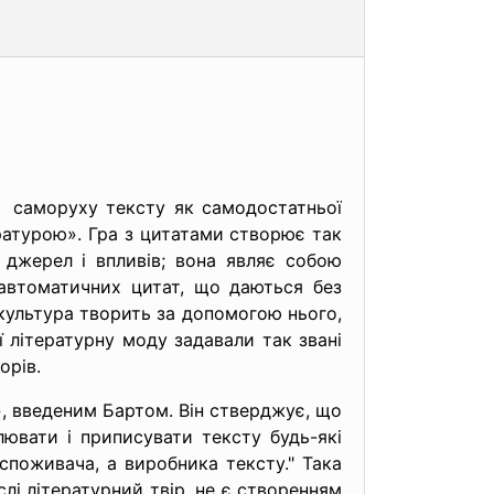
ею саморуху тексту як самодостатньої
ратурою». Гра з цитатами створює так
 джерел і впливів; вона являє собою
автоматичних цитат, що даються без
 культура творить за допомогою нього,
ї літературну моду задавали так звані
орів.
, введеним Бартом. Він стверджує, що
ювати і приписувати тексту будь-які
споживача, а виробника тексту." Така
слі літературний твір, не є створенням