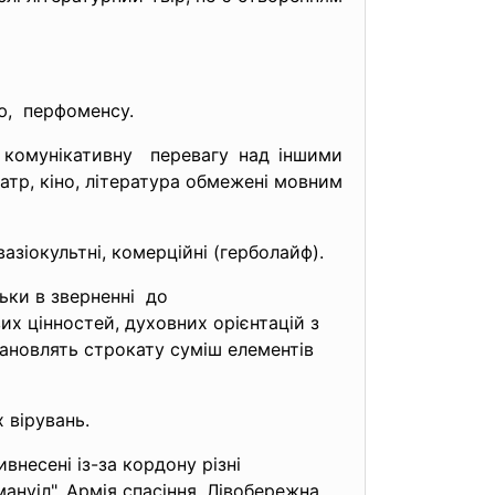
цю, перфоменсу.
о комунікативну перевагу над іншими
атр, кіно, література обмежені мовним
вазіокультні, комерційні (герболайф).
ьки в зверненні до
их цінностей, духовних орієнтацій з
тановлять строкату суміш елементів
 вірувань.
ивнесені із-за кордону
різні
мануіл", Армія спасіння, Лівобережна