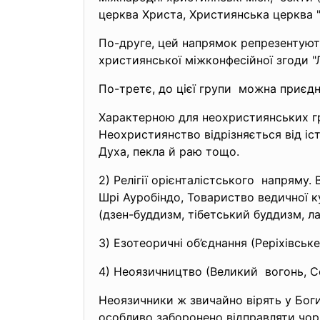
церква Христа, Християнська церква "К
По-друге, цей напрямок репрезентуют
християнської міжконфесійної згоди "
По-третє, до цієї групи можна приєд
Характерною для неохристиянських гр
Неохристиянство відрізняється від іс
Духа, пекла й раю тощо.
2) Релігії орієнталістського напряму
Шрі Ауробіндо, Товариство ведичної к
(дзен-буддизм, тібетський буддизм, ла
3) Езотеоричні об’єднання (Реріхівськ
4) Неоязичництво (Великий вогонь, Соб
Неоязичники ж звичайно вірять у Богин
особливо заборонено відправляти чор