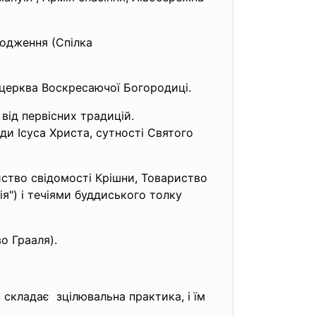
ходження (Спілка
 церква Воскресаючої Богородиці.
від первісних традицій.
ди Ісуса Христа, сутності Святого
ство свідомості Крішни, Товариство
я") і течіями буддиського толку
о Грааля).
в складає зцілювальна практика, і їм