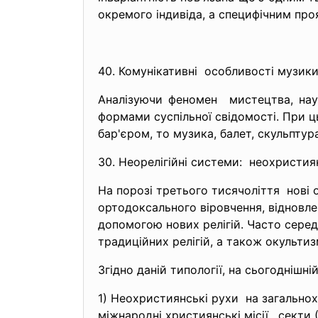
окремого індивіда, а специфічним про
40. Комунікативні особливості музики,
Аналізуючи феномен мистецтва, наук
формами суспільної свідомості. При ц
бар'єром, то музика, балет, скульптур
30. Неорелігійні системи: неохристи
На порозі третього тисячоліття нові 
ортодоксального віровчення, відновле
допомогою нових релігій. Часто серед
традиційних релігій, а також окультизм
Згідно даній типології, на сьогоднішн
1) Неохристиянські рухи на загально
міжнародні християнські місії,
секти 