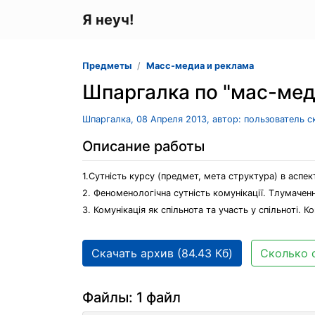
Я неуч!
Предметы
Масс-медиа и реклама
Шпаргалка по "мас-меді
Шпаргалка, 08 Апреля 2013, автор: пользователь 
Описание работы
1.Сутність курсу (предмет, мета структура) в аспект
2. Феноменологічна сутність комунікації. Тлумачен
3. Комунікація як спільнота та участь у спільноті. К
Скачать архив (84.43 Кб)
Сколько 
Файлы: 1 файл