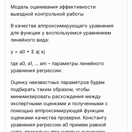
Модель оценивания эффективности
выездной контрольной работы
В качестве аппроксимирующего уравнения
для функции y воспользуемся уравнением
линейного вида:
y = а0 + Σ aj xj
где а0, а1, … аm – параметры линейного
уравнения регрессии.
Оценку неизвестных параметров будем
подбирать таким образом, чтобы
минимизировать расхождения между
экспертными оценками и полученными с
помощью аппроксимирующей функции
оценками качества проверки. Константу
уравнения регрессии а0 примем равной
нулю, поскольку при нулевых значениях