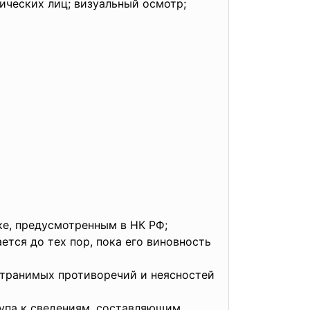
ических лиц; визуальный осмотр;
ке, предусмотренным в НК РФ;
тся до тех пор, пока его виновность
странимых противоречий и неясностей
тупа к сведениям, составляющим