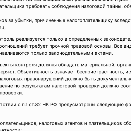
лательщика требовать соблюдения налоговой тайны, об
нов за убытки, причиненные налогоплательщику вслед
иц.
нтроль реализуется только в определенных законодат
отношений требует прочной правовой основы. Все вид
анавливаются только законодательными актами.
ъекты контроля должны обладать материальной, орга
веряют. Объективность означает беспристрастность, и
налоговых правонарушений должно быть документальн
шение по результатам налоговой проверки должно соо
проверки.
тствии с п.1 ст.82 НК РФ предусмотрены следующие ф
оплательщиков, налоговых агентов и плательщиков сбо
четности;