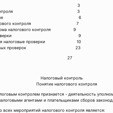
роль
3
логового контроля 3
ирование
6
ы налогового контроля 7
к форма налогового контроля 9
логовой проверки 9
ездная налоговые проверки
10
 налоговых проверок 23
ратуры
27
Налоговый контроль
Понятие налогового контроля
алоговым контролем признается - деятельность уполно
алоговыми агентами и плательщиками сборов законодат
ю всех мероприятий налогового контроля является: