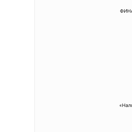
ФИН
«Нал