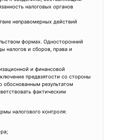
язанность налоговых органов
ствие неправомерных действий
ельством формах. Односторонний
ы налогов и сборов, права и
низационной и финансовой
сключение предвзятости со стороны
о обоснованным результатом
тветствовать фактическим
ормы налогового контроля:
ра;