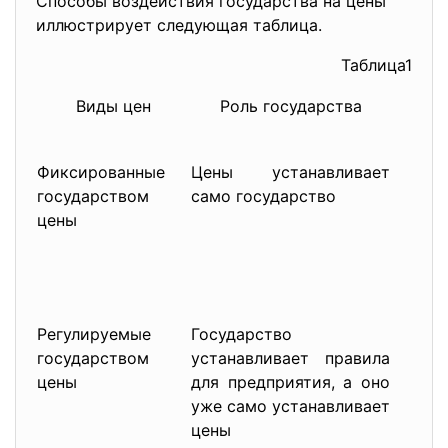
Способы воздействия государства на цены
иллюстрирует следующая таблица.
Таблица1
Виды цен
Роль государства
Ф
Фиксированные
Цены устанавливает
г
государством
само государство
п
цены
«
р
ф
ц
Регулируемые
Государство
у
государством
устанавливает правила
у
цены
для предприятия, а оно
у
уже само устанавливает
н
цены
к