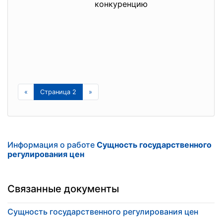
конкуренцию
д
з
з
ц
«
Страница 2
»
Информация о работе
Сущность государственного
регулирования цен
Связанные документы
Сущность государственного регулирования цен