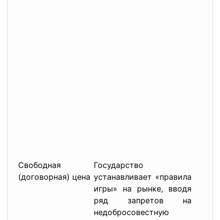
п
у
з
р
у
у
це
г
м
р
п
г
п
Свободная
Государство
з
(договорная) цена
устанавливает «правила
ф
игры» на рынке, вводя
з
ряд запретов на
ф
недобросовестную
з