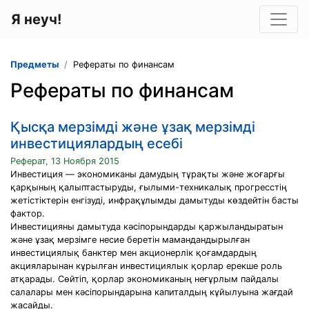
Я неуч!
Предметы
Рефераты по финансам
Рефераты по финансам
Қысқа мерзімді және ұзақ мерзімді
инвестициялардың есебі
Реферат, 13 Ноября 2015
Инвестиция — экономиканы дамудың тұрақты және жоғарғы
қарқының қалыптастыруды, ғылыми-техникалық прогресстің
жетістіктерін енгізуді, инфрақұлымды дамытуды көздейтін басты
фактор.
Инвестицияны дамытуда кәсіпорындарды қаржыландыратын
және ұзақ мерзімге несие беретін мамандандырылған
инвестициялық банктер мен акционерлік қоғамдардың
акцияларынан кұрылған инвестициялык қорлар ерекше роль
атқарады. Сөйтіп, қорлар экономиканың неғұрлым пайдалы
салалары мен кәсіпорындарына капиталдың кұйылуына жағдай
жасайды.