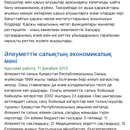
берушілер мен қарыз алушылар арасындағы капиталды қайта
бөлу механизімінің жүйесі. Тәжірибеде ол ақша қаражаттары
ағымын меншік иелерінен қарыз алушыларға және олардан кері
бағыттайтын қаржы-несие институттарының жиынтығын
білдіреді. Қаржы нарығының негізгі функциялары мыналар:
реттеушілік - оның көмегімен мемлекеттік басқару
органдарының және өзін-өзі реттеу ұйымдарының тарапынан
нарықты реттеу жүзеге асырылады;
Әлеуметтік салықтың экономикалық
мәні
Курсовая работа, 11 Декабря 2013
Әлеуметтік салық Қазақстан Республикасының Салық
жүйесінде 1999 жылы пайда болғаннан бері елеулі өзгерістер
әкелді. Оньң ставкалары да және қолданылатын тәсілі де
өзгеріске көп ұшырады. Соңғы әлеуметтік салық бойынша
байқаулы өзгерістер 2002 жылдың 23 қараша «Заң шығарушы
актілердегі салық салу бойынша өзгерістер мен толықтырулар
туралы» Қазақстан Республикасының заңымен енгізілді.
Әлеуметтік салық өзімен салық салудьң маңызды түрін
керсетеді. Ол өзімен бюджеттен тысқары 3 төлемді: 1)
Әлеуметтік сақтандыру; 2) Медициналық мідетті сақтандыру; 3)
Елдімекен жұмыс бастылығын айырбастап, бухгалтерлерге