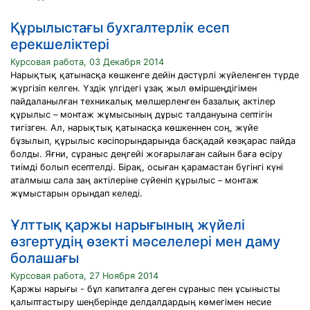
Құрылыстағы бухгалтерлік есеп
ерекшеліктері
Курсовая работа, 03 Декабря 2014
Нарықтық қатынасқа көшкенге дейін дәстүрлі жүйеленген түрде
жүргізіп келген. Үздік үлгідегі ұзақ жыл өміршеңдігімен
пайдаланылған техникалық мөлшерленген базалық актілер
құрылыс – монтаж жұмысының дұрыс талдануына септігін
тигізген. Ал, нарықтық қатынасқа көшкеннен соң, жүйе
бұзылып, құрылыс кәсіпорындарында басқадай көзқарас пайда
болды. Яғни, сұраныс деңгейі жоғарылаған сайын баға өсіру
тиімді болып есептелді. Бірақ, осыған қарамастан бүгінгі күні
аталмыш сала заң актілеріне сүйеніп құрылыс – монтаж
жұмыстарын орындап келеді.
Ұлттық қаржы нарығының жүйелі
өзгертудің өзекті мәселелері мен даму
болашағы
Курсовая работа, 27 Ноября 2014
Қаржы нарығы - бұл капиталға деген сұраныс пен ұсынысты
қалыптастыру шеңберінде делдалдардың көмегімен несие