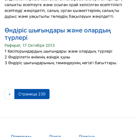
салыкты есептеуге және осыған орай келісілген есепттілікті
есептеуді жеңілдетіп, салық орган қызметтерінің салықты
дұрыс және уақытылы төлеудің бақылауын жеңілдетті.
Өндіріс шығындары және олардың
түрлері
Реферат, 17 Октября 2013
1 Кәсіпорындардың шығындары және олардың түрлері
2 Өндірілетін өнімнің өзіндік құны
3 Өндіріс шығындарының төмендеуінің негізгі бағыттары.
«
Страница 230
Премиум+
Поиск
Помощь