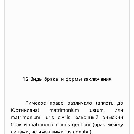
1.2 Виды брака и формы заключения
Римское право различало (вплоть до
Юстиниана) matrimonium iustum, или
matrimonium iuris civilis, законный римский
брак и matrimonium iuris gentium (брак между
лицами, не имевшими ius conubii).