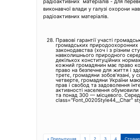
радiоактивних матерiалiв - для пере
виконавчої влади у галузi охорони н
радіоактивних матеріалів.
Правові гарантії участі громадс
громадських природоохоронних ор
законодавства (хоч і з різним с
навколишнього природного серед
декількох конституційних нормах.
кожний громадянин має право кор
право на безпечне для життя і зд
третє, громадяни зобов'язані, у 
четверте, громадяни України мают
прав і свобод та задоволення інте
активності населення обумовили т
та понад 300 — місцевого. Сере
class="Font_0020Style44__Char" sty
« Предыдущая
1
2
3
4
Страни