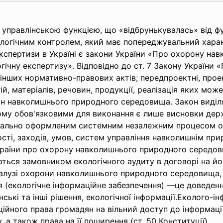
управлінською функцією, що «відбрунькувалась» від фу
логічним контролем, який має попереджувальний хара
ї експертизи в Україні є закони України «Про охорону 
огічну експертизу». Відповідно до ст. 7 Закону України 
інших нормативно-правових актів; передпроектні, проек
й, матеріалів, речовин, продукції, реалізація яких мо
тан навколишнього природного середовища. Закон виділ
ому обов'язковими для виконання є лише висновки держ
нтально оформленим системним незалежним процесом оц
ності, заходів, умов, систем управління навколишнім п
раїни про охорону навколишнього природного середов
юються замовником екологічного аудиту в договорі на йо
алузі охорони навколишнього природного середовища, р
 (екологічне інформаційне забезпечення) —це доведенн
нські та інші рішення, екологічної інформації.Еколого-
ін
ційного права громадян на вільний доступ до інформації
 а також права на її поширення (ст. 50 Конституції).