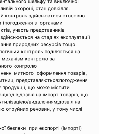
нентального шельфу та виключної
ливій охороні, стан довкілля.
ій контроль здійснюється стосовно
а (погодження з органами
ктів, участь представників
здійснюється на стадіях експлуатації
тання природних ресурсів тощо.
логічний контроль поділяється на
ь механізм контролю за
чного контролю
сненні митного оформлення товарів,
митниці представляються:
погодження
у продукції, що може містити
ідходів;дозвіл на імпорт товарів, що
утилiзацiєю/видаленням;дозвіл на
ію отруйних речовин, у тому числi
ої безпеки при експортi (iмпортi)