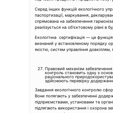
Серед інших функцій екологічного упра
паспортизації, маркування, декларува
спрямована на забезпечення гармоніза
реалізується на об'єктовому рівні в б
Екологічна сертифікація — це функці
визнаний у встановленому порядку орг
якістю, систем управління довкіллям
Правовий механізм забезпечення 
контроль становить одну з осно
раціонального природокористуван
здійснюють перевірку додержання
Завдання екологічного контролю сфор
Вони полягають у забезпеченні додер
підприємствами, установами та орган
підлягають використання і охорона зем