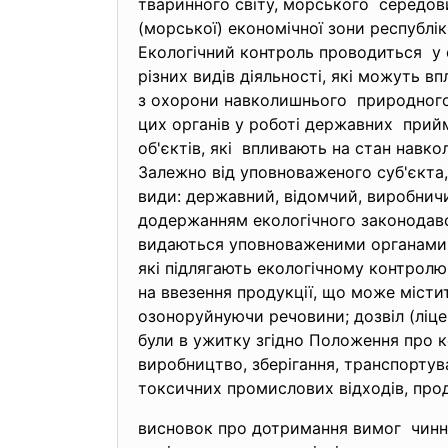
тваринного світу, морського середов
(морської) економічної зони республік
Екологічний контроль проводиться у 
різних видів діяльності, які можуть
з охорони навколишнього природного 
цих органів у роботі державних прийм
об'єктів, які впливають на стан нав
Залежно від уповноваженого суб'єкта,
види: державний, відомчий, виробничи
додержанням екологічного законодавст
видаються уповноваженими органами М
які підлягають екологічному контролю
на ввезення продукції, що може міст
озоноруйнуючи речовини; дозвiл (ліцен
були в ужитку згідно Положення про к
виробництво, зберігання, транспортув
токсичних промислових вiдходiв, продук
висновок про дотримання вимог чинног