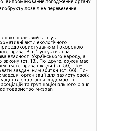
ого випромінювання;погодження органу
лобрухту;дозвіл на перевезення
ороною: правовий статус
нормативні акти екологічного
я природокористуванням і охороною
о права. Він ґрунтується на
ва власності Українського народу, а
закону (ст. 13). По-друге, кожен має
ям цього права шкоди (ст. 50). По-
вати завдані ним збитки (ст. 66). По-
мадські організації для захисту своїх
туація та зростання свідомості і
 асоціацій та груп національного рівня
ьке товариство м<span