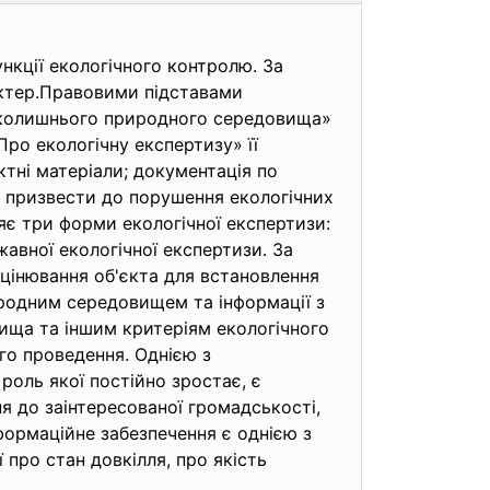
нкції екологічного контролю. За
ктер.Правовими підставами
навколишнього природного середовища»
«Про екологічну експертизу» її
тні матеріали; документація по
же призвести до порушення екологічних
яє три форми екологічної експертизи:
авної екологічної експертизи. За
інювання об'єкта для встановлення
риродним середовищем та інформації з
ища та іншим критеріям екологічного
го проведення. Однією з
оль якої постійно зростає, є
я до заінтересованої громадськості,
формаційне забезпечення є однією з
 про стан довкілля, про якість