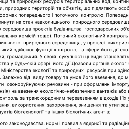
ища та природних ресурсів територіальних вод, конти
и, природних територій та об'єктів, що підлягають особ
формах попереднього і поточного контролю. Попередн
 вплинути на стан навколишнього природного середовищ
середовища проектів будівництва господарських об'є
альних комісій тощо). Поточний екологічний контроль 
колишнього природного середовища, у процесі викорис
 який здійснює функції контролю, та сфери його дії еко
й, громадський. У своїй сукупності ці види становлят
ва у будь-якій сфері його дії.Дозволи органів
екологі
іністерства екології та природних ресурсів при здій
. Залежно від виду товару та умов його ввезення, до 
ити озоноруйнуючих речовини - при оформленні імпорт
зія) на ввезення екологiчно-небезпечних вантажів або в
онтроль за транскордонним перевезенням відходів i їх 
ання, використання, захоронення, знищення та утилізац
тiв бiотехнологiї та iнших бiологiчних агентiв;
о законодавства, норм i правил з ядерної та радiацiйн