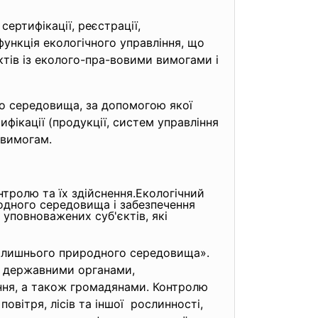
сертифікації, реєстрації,
ункція екологічного управління, що
ктів із еколого-пра-вовими вимогами і
го середовища, за допомогою якої
фікації (продукції, систем управління
 вимогам.
тролю та їх здійснення.Екологічний
одного середовища і забезпечення
уповноважених суб'єктів, які
колишнього природного середовища».
а державними органами,
ання, а також громадянами. Контролю
овітря, лісів та іншої рослинності,