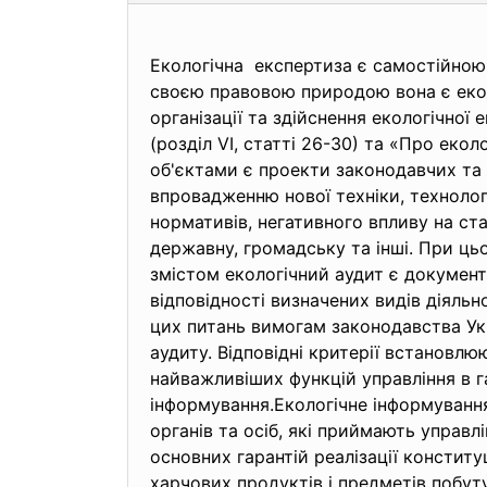
Екологічна експертиза є самостійною 
своєю правовою природою вона є еко
організації та здійснення екологічно
(розділ VI, статті 26-30) та «Про екол
об'єктами є проекти законодавчих та 
впровадженню нової техніки, технологі
нормативів, негативного впливу на с
державну, громадську та інші. При ць
змістом екологічний аудит є докуме
відповідності визначених видів діяль
цих питань вимогам законодавства Ук
аудиту. Відповідні критерії встановл
найважливіших функцій управління в г
інформування.Екологічне інформування
органів та осіб, які приймають управлі
основних гарантій реалізації конститу
харчових продуктів і предметів побуту,