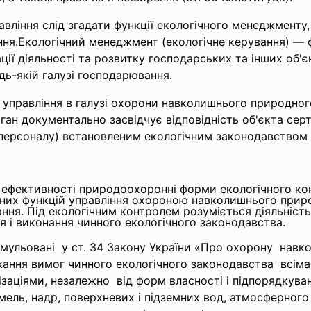
вління слід згадати функції екологічного менеджменту, 
ння.Екологічний менеджмент (екологічне керування) — ф
ції діяльності та розвитку господарських та інших об'є
удь-якій галузі господарювання.
я управління в галузі охорони навколишнього природно
ан документально засвідчує відповідність об'єкта серти
, персоналу) встановленим екологічним законодавством
ефективності природоохоронні форми екологічного кон
вних функцій управління охороною навколишнього прир
ня. Під екологічним контролем розуміється діяльність 
 і виконання чинного екологічного законодавства.
мульовані у ст. 34 Закону України «Про охорону нав
жання вимог чинного екологічного законодавства всім
ізаціями, незалежно від форм власності і підпорядкув
ель, надр, поверхневих і підземних вод, атмосферного п