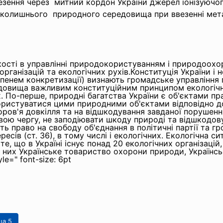
везення через митний кордон України джерел іонізуюч
авколишнього природного середовища при ввезенні мета
ькості в управлінні природокористуванням і природоох
ганізацій та екологічних рухів.Конституція України і 
тупенем конкретизації) визнають громадське управлінн
овища важливим конституційним принципом екологічног
 По-перше, природні багатства України є об'єктами пра
истуватися цими природними об'єктами відповідно до 
оров'я довкілля та на відшкодування завданої порушенн
свою чергу, не заподіювати шкоду природі та відшкодову
ь право на свободу об'єднання в політичні партії та гро
ресів (ст. 36), в тому числі і екологічних. Екологічна си
е, що в Україні існує понад 20 екологічних організацій,
д них Українське товариство охорони природи, Українс
le=" font-size: 6pt
ца 5