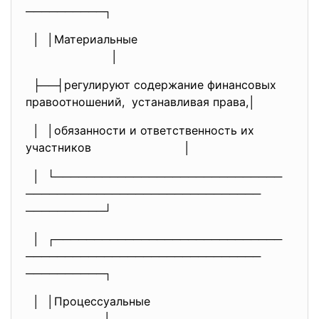
──────────┐
│ │Материальные
│
├──┤регулируют содержание финансовых
правоотношений, устанавливая права,│
│ │обязанности и ответственность их
участников
│
│ └─────────────────────────────
──────────────────────────────
──────────┘
│ ┌─────────────────────────────
──────────────────────────────
──────────┐
│ │Процессуальные
│