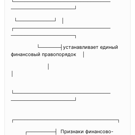
└─────────────────────────────
───────────────────┘
└───────────┘ │
┌─────────────────────────────
───────────────────┐
└──────┤устанавливает единый
финансовый правопорядок │
│
│
└─────────────────────────────
───────────────────┘
┌─────────────────────────────
──┐
┌────────┤ Признаки финансово-