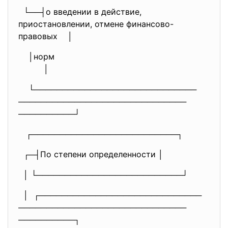
└──┤о введении в действие,
приостановлении, отмене финансово-
правовых │
│норм
│
└─────────────────────────────
──────────────────────────────
──────────┘
┌──────────────────────────┐
┌─┤По степени определенности │
│ └──────────────────────────┘
│ ┌─────────────────────────────
──────────────────────────────
──────────┐