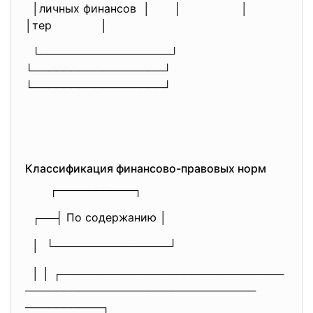
│личных финансов │ │ │
│тер │
└─────────────────┘
└─────────────────┘
└─────────────────┘
Классификация финансово-правовых норм
┌──────────┐
┌──┤ По содержанию │
│ └───────────────┘
│ │ ┌─────────────────────────────
──────────────────────────────
──────────┐