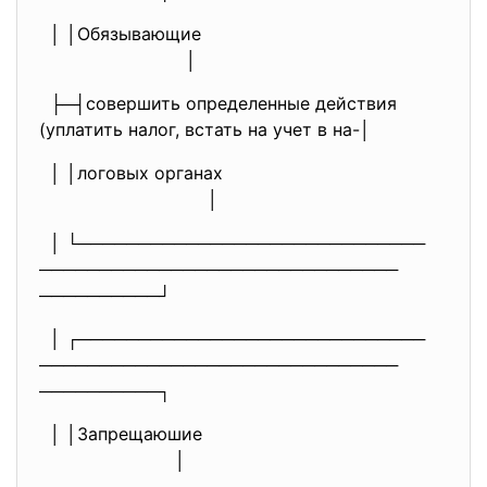
│ │Обязывающие
│
├─┤совершить определенные действия
(уплатить налог, встать на учет в на-│
│ │логовых органах
│
│ └─────────────────────────────
──────────────────────────────
──────────┘
│ ┌─────────────────────────────
──────────────────────────────
──────────┐
│ │Запрещаюшие
│