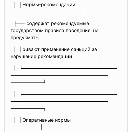
│ │Нормы-рекомендации
│
├──┤содержат рекомендуемые
государством правила поведения, не
предусмат-│
│ │ривают применение санкций за
нарушение рекомендаций │
│ └─────────────────────────────
──────────────────────────────
──────────┘
│ ┌─────────────────────────────
──────────────────────────────
──────────┐
│ │Оперативные нормы
│