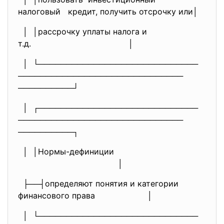
налоговый кредит, получить отсрочку или│
│ │рассрочку уплаты налога и
т.д.
│
│ └─────────────────────────────
──────────────────────────────
──────────┘
│ ┌─────────────────────────────
──────────────────────────────
──────────┐
│ │Нормы-дефиниции
│
├──┤определяют понятия и категории
финансового права │
│ └─────────────────────────────