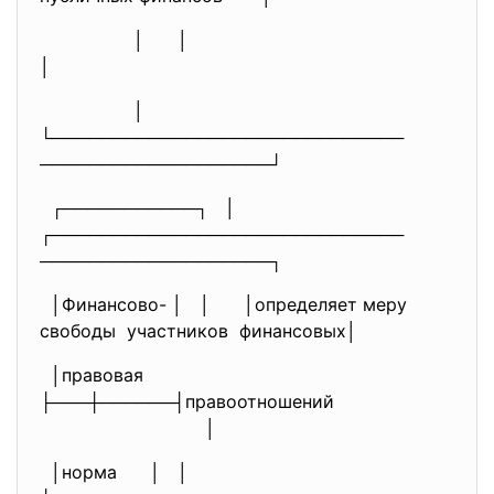
│ │
│
│
└─────────────────────────────
───────────────────┘
┌───────────┐ │
┌─────────────────────────────
───────────────────┐
│Финансово- │ │ │определяет меру
свободы участников финансовых│
│правовая
├───┼──────┤правоотношений
│
│норма │ │