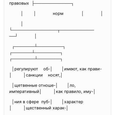
правовых ├─────────────┐
│ │ норм │ │
│
└────────────────┬────────────
──┘ │
┌───────┴─────────┐
┌───────┴─────────┐
┌────────┴────────┐
│регулируют об-│ │имеют, как прави-
│ │санкции носят,│
│щетвенные отноше-│ │ло,
императивный│ │как правило, иму-│
│ния в сфере пуб-│ │характер
│ │щественный харак-│