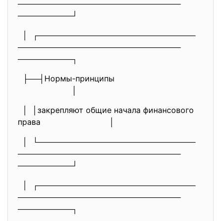
──────────────────────────────
──────────┘
│ ┌─────────────────────────────
──────────────────────────────
──────────┐
├──┤Нормы-принципы
│
│ │закрепляют общие начала финансового
права
│
│ └─────────────────────────────
──────────────────────────────
──────────┘
│ ┌─────────────────────────────
──────────────────────────────
──────────┐