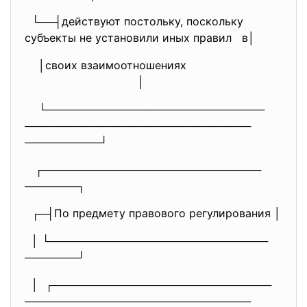
└──┤действуют постольку, поскольку
субъекты не установили иных правил в│
│своих взаимоотношениях
│
└─────────────────────────────
──────────────────────────────
──────────┘
┌─────────────────────────────
───────┐
┌─┤По предмету правового регулирования │
│ └─────────────────────────────
───────┘
│ ┌─────────────────────────────
──────────────────────────────