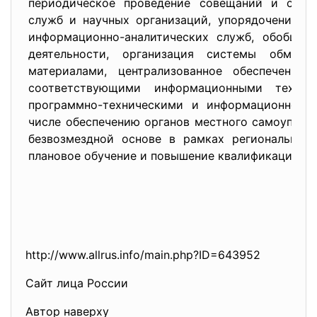
периодическое проведение совещаний и семин
служб и научных организаций, упорядочение о
информационно-аналитических служб, обобщен
деятельности, организация системы обмен
материалами, централизованное обеспечение 
соответствующими информационными технол
программно-техническими и информационно-
к
числе обеспечению органов местного самоуправ
безвозмездной основе в рамках региональной
плановое обучение и повышение квалификации с
http://www.allrus.info/main.
php?ID=643952
Сайт лица России
Автор наверху