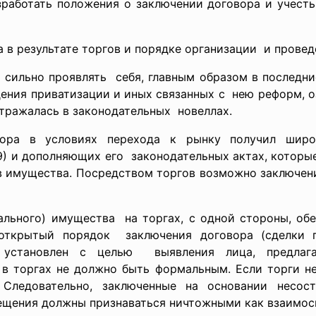
зработать положения о заключении договора и учест
 в результате торгов и порядке организации и провед
 сильно проявлять себя, главным образом в последн
едения приватизации и иных связанных с нею реформ, 
отражалась в законодательных новеллах.
вора в условиях перехода к рынку получил ши
49) и дополняющих его законодательных актах, котор
в имущества. Посредством торгов возможно заключен
ального) имущества на торгах, с одной стороны, об
 открытый порядок заключения договора (сделки п
 установлен с целью выявления лица, предла
 в торгах не должно быть формальным. Если торги не
Следовательно, заключенные на основании несос
ещения должны признаваться ничтожными как взаимос