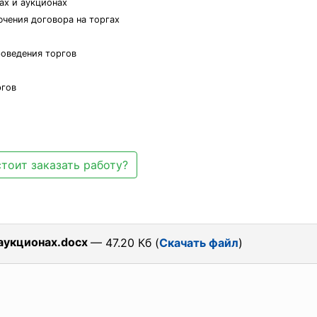
ах и аукционах
ючения договора на торгах
роведения торгов
ргов
тоит заказать работу?
 аукционах.docx
— 47.20 Кб (
Скачать файл
)