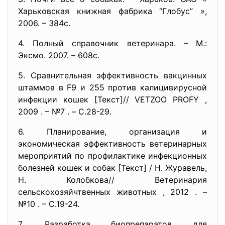
Харьковская книжная фабрика “Глобус” »,
2006. – 384с.
4. Полный справочник ветеринара. – М.:
Эксмо. 2007. – 608с.
5. Сравнительная эффективность вакцинных
штаммов в F9 и 255 против калицивирусной
инфекции кошек [Текст]// VETZOO PROFY ,
2009 . – №7 . – С.28-29.
6. Планирование, организация и
экономическая эффективность ветеринарных
мероприятий по профилактике инфекционных
болезней кошек и собак [Текст] / Н. Журавель,
Н. Колобкова// Ветеринария
сельскохозяйчтвенных животных , 2012 . –
№10 . – С.19-24.
7. Разработка биопрепаратов для