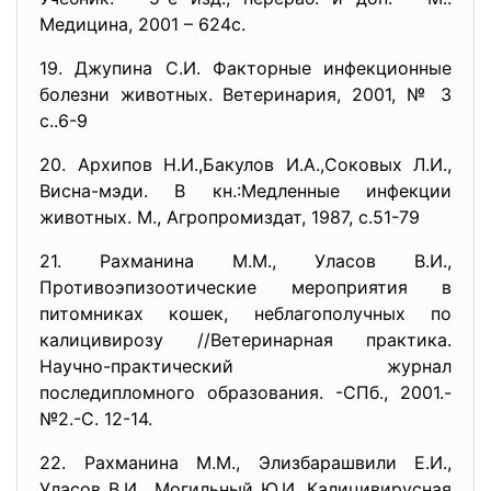
Медицина, 2001 – 624с.
19. Джупина С.И. Факторные инфекционные
болезни животных. Ветеринария, 2001, № 3
с..6-9
20. Архипов Н.И.,Бакулов И.А.,Соковых Л.И.,
Висна-мэди. В кн.:Медленные инфекции
животных. М., Агропромиздат, 1987, с.51-79
21. Рахманина М.М., Уласов В.И.,
Противоэпизоотические мероприятия в
питомниках кошек, неблагополучных по
калицивирозу //Ветеринарная практика.
Научно-практический журнал
последипломного образования. -СПб., 2001.-
№2.-С. 12-14.
22. Рахманина М.М., Элизбарашвили Е.И.,
Уласов В.И., Могильный Ю.И. Калицивирусная