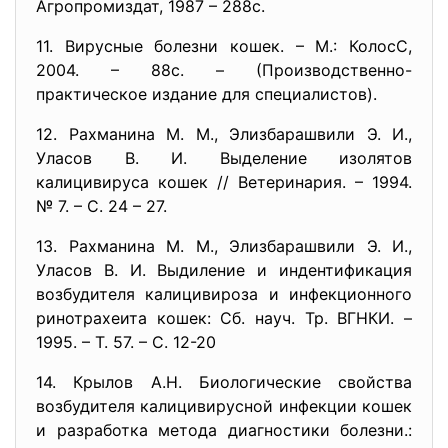
Агропромиздат, 1987 – 288с.
11. Вирусные болезни кошек. – М.: КолосС,
2004. – 88с. – (Производственно-
практическое издание для специалистов).
12. Рахманина М. М., Элизбарашвили Э. И.,
Уласов В. И. Выделение изолятов
калицивируса кошек // Ветеринария. – 1994.
№ 7. – С. 24 – 27.
13. Рахманина М. М., Элизбарашвили Э. И.,
Уласов В. И. Выдиление и индентификация
возбудителя калицивироза и инфекционного
ринотрахеита кошек: Сб. науч. Тр. ВГНКИ. –
1995. – Т. 57. – С. 12-20
14. Крылов А.Н. Биологические свойства
возбудителя калицивирусной инфекции кошек
и разработка метода диагностики болезни.: