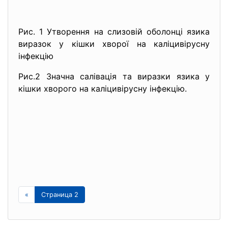
Рис. 1 Утворення на слизовій оболонці язика
виразок у кішки хворої на каліцивірусну
інфекцію
Рис.2 Значна салівація та виразки язика у
кішки хворого на каліцивірусну інфекцію.
«
Страница 2