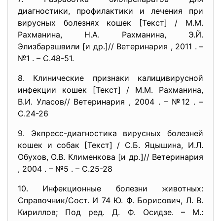
диагностики, профилактики и лечения при
вирусных болезнях кошек [Текст] / М.М.
Рахманина, Н.А. Рахманина, Э.Й.
Элизбарашвили [и др.]// Ветеринария , 2011 . –
№1 . – С.48-51.
8. Клинические признаки калицивирусной
инфекции кошек [Текст] / М.М. Рахманина,
В.И. Уласов// Ветеринария , 2004 . – №12 . –
С.24-26
9. Экпресс-диагностика вирусных болезней
кошек и собак [Текст] / С.Б. Яцышина, И.Л.
Обухов, О.В. Клименкова [и др.]// Ветеринария
, 2004 . – №5 . – С.25-28
10. Инфекционные болезни животных:
Справочник/Сост. И 74 Ю. Ф. Борисович, Л. В.
Кириллов; Под ред. Д. Ф. Осидзе. – М.: