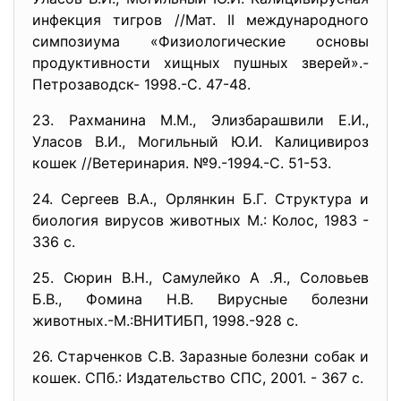
инфекция тигров //Мат. II международного
симпозиума «Физиологические основы
продуктивности хищных пушных зверей».-
Петрозаводск- 1998.-С. 47-48.
23. Рахманина М.М., Элизбарашвили Е.И.,
Уласов В.И., Могильный Ю.И. Калицивироз
кошек //Ветеринария. №9.-1994.-С. 51-53.
24. Сергеев В.А., Орлянкин Б.Г. Структура и
биология вирусов животных М.: Колос, 1983 -
336 с.
25. Сюрин В.Н., Самулейко А .Я., Соловьев
Б.В., Фомина Н.В. Вирусные болезни
животных.-М.:ВНИТИБП, 1998.-928 с.
26. Старченков С.В. Заразные болезни собак и
кошек. СПб.: Издательство СПС, 2001. - 367 с.