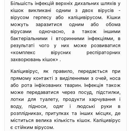
Більшість інфекцій верхніх дихальних шляхів у
кішок викликані одним з двох вірусів -
вірусом герпесу або каліцивірусом. Кішки
можуть заразитися одним або обома
вірусами одночасно, а також іншими
бактеріальними і вторинними інфекціями, в
результаті чого у них може розвиватися
«комплекс вірусних респіраторних
захворювань кішок» .
Каліцивірус, як правило, передається при
прямому контакті з виділеннями з очей, носа
або рота інфікованих тварин. Інфекція також
може передаватися через посуд, підстилки,
лотки для туалету, продукти харчування і
воду, підноси, одяг і людські руки в
розплідниках, притулках та інших місцях, де
міститься велика кількість кішок. Каліцивірус
є стійким вірусом.