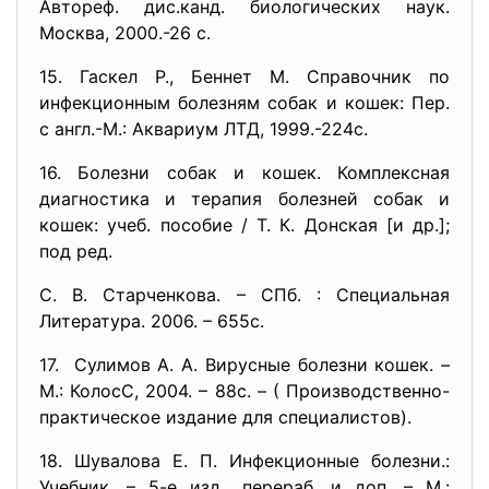
Автореф. дис.канд. биологических наук.
Москва, 2000.-26 с.
15. Гаскел Р., Беннет М. Справочник по
инфекционным болезням собак и кошек: Пер.
с англ.-М.: Аквариум ЛТД, 1999.-224с.
16. Болезни собак и кошек. Комплексная
диагностика и терапия болезней собак и
кошек: учеб. пособие / Т. К. Донская [и др.];
под ред.
С. В. Старченкова. – СПб. : Специальная
Литература. 2006. – 655с.
17. Сулимов А. А. Вирусные болезни кошек. –
М.: КолосС, 2004. – 88с. – ( Производственно-
практическое издание для специалистов).
18. Шувалова Е. П. Инфекционные болезни.:
Учебник. – 5-е изд., перераб. и доп. – М.: