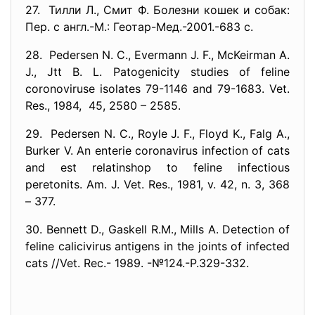
27. Тилли Л., Смит Ф. Болезни кошек и собак:
Пер. с англ.-М.: Геотар-Мед.-2001.-683 с.
28. Pedersen N. C., Evermann J. F., McKeirman A.
J., Jtt B. L. Patogenicity studies of feline
coronoviruse isolates 79-1146 and 79-1683. Vet.
Res., 1984, 45, 2580 – 2585.
29. Pedersen N. C., Royle J. F., Floyd K., Falg A.,
Burker V. An enterie coronavirus infection of cats
and est relatinshop to feline infectious
peretonits. Am. J. Vet. Res., 1981, v. 42, n. 3, 368
– 377.
30. Bennett D., Gaskell R.M., Mills A. Detection of
feline calicivirus antigens in the joints of infected
cats //Vet. Rec.- 1989. -№124.-P.329-332.