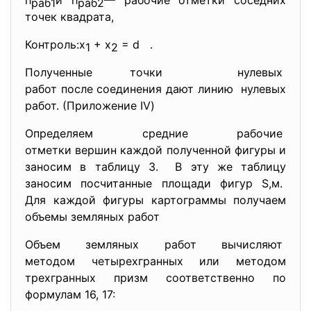
h
и h
— рабочие отметки соседних
раб1
раб2
точек квадрата,
Контроль:x
+ х
= d .
1
2
Полученные точки нулевых
работ после соединения дают линию нулевых
работ. (Приложение IV)
Определяем средние рабочие
отметки вершин каждой полученной фигуры и
заносим в таблицу 3. В эту же таблицу
заносим посчитанные площади фигур S,м.
Для каждой фигуры картограммы получаем
объемы земляных работ
Объем земляных работ вычисляют
методом четырехгранных или методом
трехгранных призм соответственно по
формулам 16, 17: