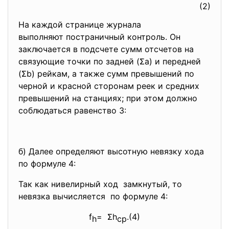
(2)
На каждой странице журнала
выполняют постраничный контроль. Он
заключается в подсчете сумм отсчетов на
связующие точки по задней (Σа) и передней
(Σb) рейкам, а также сумм превышений по
черной и красной сторонам реек и средних
превышений на станциях; при этом должно
соблюдаться равенство 3:
б) Далее определяют высотную невязку хода
по формуле 4:
Так как нивелирный ход замкнутый, то
невязка вычисляется по формуле 4:
f
= Σh
.(4)
h
ср