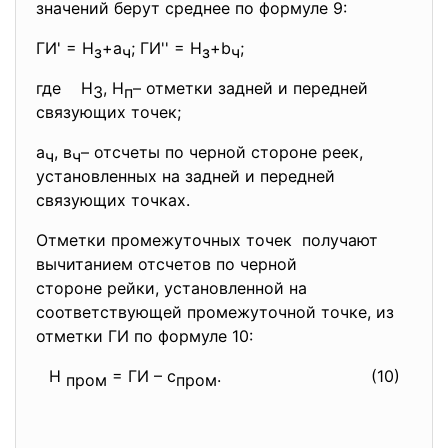
значений берут среднее по формуле 9:
ГИ' = Н
+а
; ГИ'' = Н
+b
;
з
ч
з
ч
где Н
, Н
– отметки задней и передней
3
п
связующих точек;
а
, в
– отсчеты по черной стороне реек,
ч
ч
установленных на задней и передней
связующих точках.
Отметки промежуточных точек получают
вычитанием отсчетов по черной
стороне рейки, установленной на
соответствующей промежуточной точке, из
отметки ГИ по формуле 10:
Н
= ГИ – с
. (10)
пром
пром