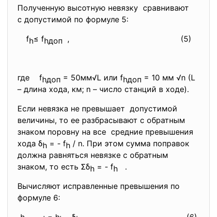
Полученную высотную невязку сравнивают
с допустимой по формуле 5:
f
≤ f
,
(5)
h
hдоп
где f
= 50мм√L или f
= 10 мм √n (L
hдоп
hдоп
– длина хода, км; n – число станций в ходе).
Если невязка не превышает допустимой
величины, то ее разбрасывают с обратным
знаком поровну на все средние превышения
хода δ
= - f
/ n. При этом сумма поправок
h
h
должна равняться невязке с обратным
знаком, то есть Σδ
= - f
.
h
h
Вычисляют исправленные превышения по
формуле 6: