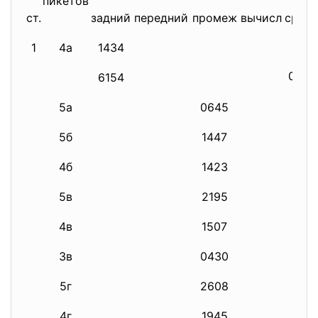
пикетов
ст.
задний
передний
промеж
вычисл
средн
1
4а
1434
0061
6154
5а
0645
5б
1447
4б
1423
5в
2195
4в
1507
3в
0430
5г
2608
4г
1945