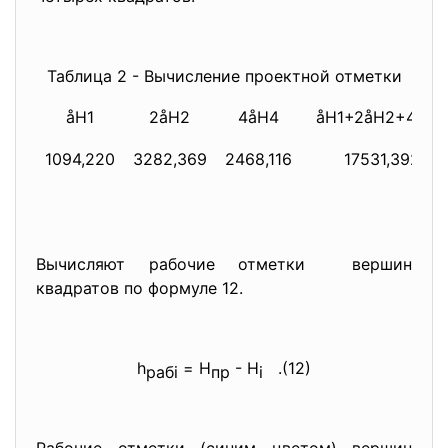
Таблица 2 - Вычисление проектной отметки
åН1
2åН2
4åН4
åН1+2åН2+4åН4
1094,220
3282,369
2468,116
17531,392
Вычисляют рабочие отметки вершин
квадратов по формуле 12.
h
= Н
- Н
.(12)
рабi
пр
i