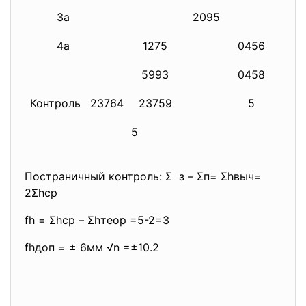
3а
2095
4а
1275
0456
5993
0458
Контроль
23764
23759
5
2
5
Постраничный контроль: Σ з – Σп= Σhвыч=
2Σhср
fh = Σhср – Σhтеор =5-2=3
fhдоп = ± 6мм √n =±10.2