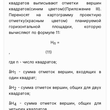
квадратов выписывают отметки вершин
квадратов(синим цветом)(
Приложение III).
Переносят на картограмму проектную
отметку(красным цветом) планируемой
горизонтальной площадки, которую
вычисляют по формуле 11:
Н
=
п
, (11)
где n - число квадратов;
åH
- сумма отметок вершин, входящих в
1
один квадрат;
åH
- сумма отметок вершин, общих для двух
2
квадратов;
åH
- сумма отметок вершин, общих для
4
четырех квадратов.