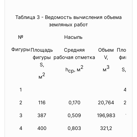
Таблица 3 - Ведомость вычисления объема
земляных работ
№
Насыпь
Фигуры
Площадь
Средняя
Объем
Площад
фигуры
рабочая отметка
V,
фигуры
S,
2
3
2
h
, м
м
S, м
ср
2
м
1
400
2
116
0,170
20,764
284
3
387
0,509
196,983
13
4
400
0,803
321,2