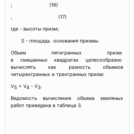
; (16)
,
(17)
где
- высоты призм;
S - площадь основания призмы.
Объем пятигранных призм
в смешанных квадратах
целесообразно
вычислять как разность объемов
четырехгранных и трехгранных призм:
V
= V
- V
.
5
4
3
Ведомость вычисления объема земляных
работ приведена в таблице 3.