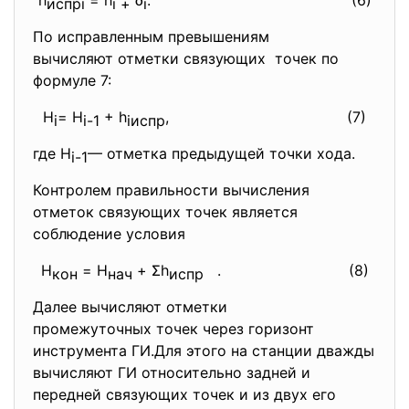
h
= h
δ
.
(6)
испрi
i +
i
По исправленным превышениям
вычисляют отметки связующих точек по
формуле 7:
Н
= H
+ h
,
(7)
i
i-1
iиспр
где H
— отметка предыдущей точки хода.
i-1
Контролем правильности вычисления
отметок связующих точек
является
соблюдение условия
H
= H
+ Σh
. (8)
кон
нач
испр
Далее вычисляют отметки
промежуточных точек через
горизонт
инструмента ГИ.Для этого на станции дважды
вычисляют ГИ относительно задней и
передней связующих точек и из двух его