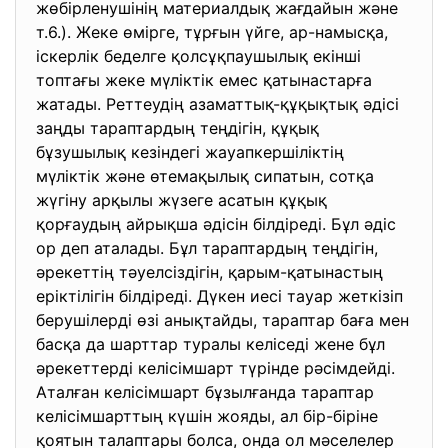
жөбірленушінің материалдық жағдайын және
т.6.). Жеке өмірге, тұрғын үйге, ар-намысқа,
іскерлік беделге қолсұқпаушылық екінші
топтағы жеке мүліктік емес қатынастарға
жатады. Реттеудің азаматтық-құқықтық әдісі
заңды тараптардың теңдігін, құқық
бұзушылық кезіндегі жауапкершіліктің
мүліктік және өтемақылық сипатын, сотқа
жүгіну арқылы жүзеге асатын құқық
қорғаудың айрықша әдісін білдіреді. Бұл әдіс
ор деп аталады. Бұл тараптардың теңдігін,
әрекеттің тәуелсіздігін, қарым-қатынастың
еріктілігін білдіреді. Дүкен иесі тауар жеткізіп
берушілерді өзі анықтайды, тараптар баға мен
басқа да шарттар туралы келіседі жене бұл
әрекеттерді келісімшарт түрінде рәсімдейді.
Аталған келісімшарт бұзылғанда тараптар
келісімшарттың күшін жояды, ал бір-біріне
қоятын талаптары болса, онда ол мәселелер