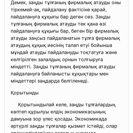
Демек, заңды тұлғаның фирмалық атауды оны
тіркемей-ақ, пайдалану фактісіне қарай,
пайдалануға құқығы бар деген сөз. Заңды
тұлғаның фирмалық атауды тек қана өзі
пайдалануға құқығы бар, бөтен бір фирмалық
атауды заңсыз пайдаланатын тұлға фирмалық
атаудың құқық иесінің талап етуі бойынша
мұндай атауды пайдалануды тоқтатуға және
келтірілген залалдың орнын толтыруға
міндетті. Заңды тұлғаның фирмалық атауды
пайдалануға байланысты құқықтары мен
міндеттері заңдарда белгіленеді.
Қорытынды
Қорытындылай келе, заңды тұлғалардың
көптеп құрылуы елдің экономикасының
дамуына зор үлес қосады. Экономикада
әртүрлі заңды тұлғалар қызмет істейді, олар