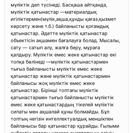
мүліктік деп түсінеді. Басқаша айтқанда,
мүліктік қатынастар —материалдық
игіліктермен(мүлік,ақша,құнды қағаз,қызмет
көрсету және т.б.) байланысты қоғамдық
қатынастар. Әдетте мүліктік қатынастар
объектісін ақшамен бағалауға болад. Мысалы,
сату — сатып алу, жалға беру, мұраға
қалдыру. Мүліктік емес жеке қатынастар екі
топқа бөлінеді —мүліктік қатынастармен
тығыз байланысты мүліктік емес жеке
қатынастар және мүліктік қатынастармен
байланысы жоқ мүліктік емес жеке
қатынастар. Бірінші топтағы мүліктік
қатынастармен тығыз байланысты мүліктік
емес жеке қатынастардың тікелей мүліктік
сипаты мен ақшалай құны болмайды. Бұл
топтың негізін интеллектуалдық меншікпен
байланысы бар қатынастар құрайды. Ғылыми