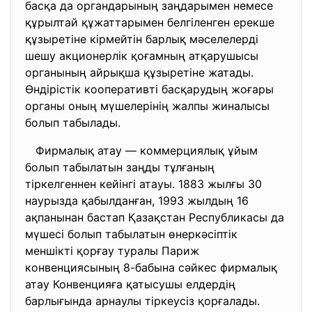
басқа да органдарының заңдарымен немесе
құрылтай құжаттарымен белгіленген ерекше
құзыретіне кірмейтін барлық мәселелерді
шешу акционерлік қоғамның атқарушысы
органының айрықша құзыретіне жатады.
Өндірістік кооперативті басқарудың жоғары
органы оның мүшелерінің жалпы жиналысы
болып табылады.
Фирмалық атау –– коммерциялық ұйым
болып табылатын заңды тұлғаның
тіркелгеннен кейінгі атауы. 1883 жылғы 30
наурызда қабылданған, 1993 жылдың 16
ақпанынан бастап Қазақстан Республикасы да
мүшесі болып табылатын өнеркәсіптік
меншікті қорғау туралы Париж
конвенциясының 8-бабына сәйкес фирмалық
атау Конвенцияға қатысушы елдердің
барлығында арнаулы тіркеусіз қорғалады.