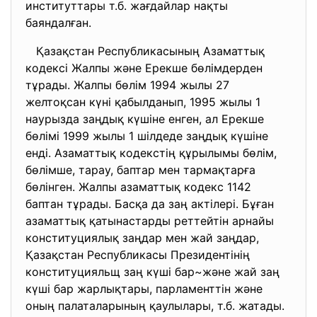
институттары т.б. жағдайлар нақты
баяндалған.
Қазақстан Республикасының Азаматтық
кодексі Жалпы және Ерекше бөлімдерден
тұрады. Жалпы бөлім 1994 жылы 27
желтоқсан күні қабылданып, 1995 жылы 1
наурызда заңдық күшіне енген, ал Ерекше
бөлімі 1999 жылы 1 шілдеде заңдық күшіне
енді. Азаматтық кодекстің құрылымы бөлім,
бөлімше, тарау, баптар мен тармақтарға
бөлінген. Жалпы азаматтық кодекс 1142
баптан тұрады. Басқа да заң актілері. Бұған
азаматтық қатынастарды реттейтін арнайы
конституциялық заңдар мен жай заңдар,
Қазақстан Республикасы Президентінің
конституцияльщ заң күші бар~және жай заң
күші бар жарлықтары, парламенттін және
оның палаталарының қаулылары, т.б. жатады.