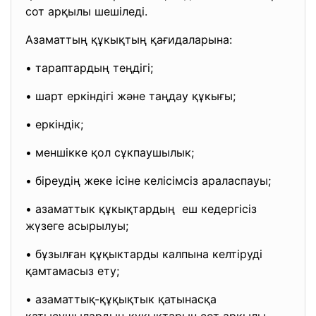
сот арқылы шешіледі.
Азаматтың құкықтың қағидаларына:
• тараптардың теңдігі;
• шарт еркіндігі және таңдау құкығы;
• еркіндік;
• меншікке қол сұкпаушылык;
• біреудің жеке ісіне келісімсіз араласпауы;
• азаматтык құкықтардың еш кедергісіз
жүзеге асырылуы;
• бұзылған құқыктарды калпына келтіруді
қамтамасыз ету;
• азаматтық-құқықтык қатынасқа