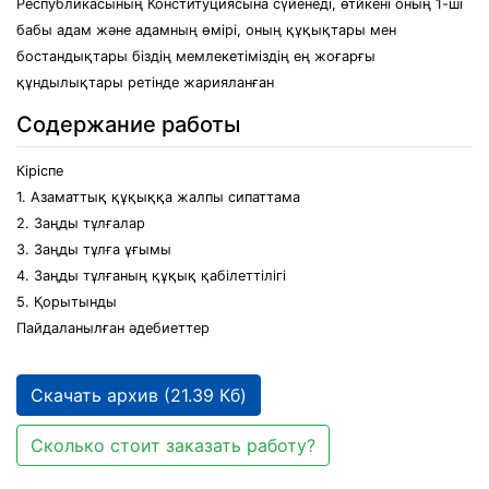
Республикасының Конституциясына сүйенеді, өтйкені оның 1-ші
бабы адам және адамның өмірі, оның құқықтары мен
бостандықтары біздің мемлекетіміздің ең жоғарғы
құндылықтары ретінде жарияланған
Содержание работы
Кіріспе
1. Азаматтық құқыққа жалпы сипаттама
2. Заңды тұлғалар
3. Заңды тұлға ұғымы
4. Заңды тұлғаның құқық қабілеттілігі
5. Қорытынды
Пайдаланылған әдебиеттер
Скачать архив (21.39 Кб)
Сколько стоит заказать работу?