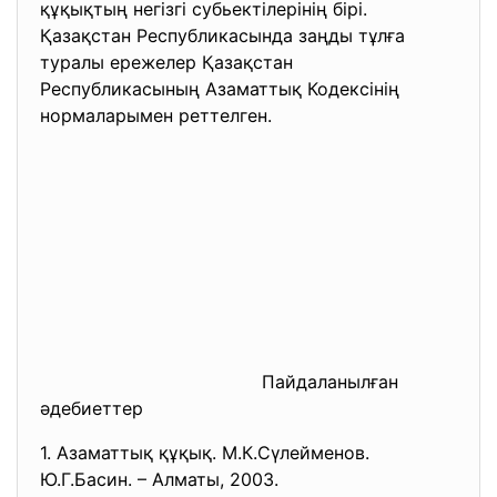
құқықтың негізгі субьектілерінің бірі.
Қазақстан Республикасында заңды тұлға
туралы ережелер Қазақстан
Республикасының Азаматтық Кодексінің
нормаларымен реттелген.
Пайдаланылған
әдебиеттер
1. Азаматтық құқық. М.К.
Сүлейменов.
Ю.Г.Басин. – Алматы, 2003.