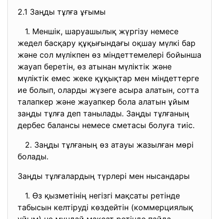
2.1 Заңды тұлға ұғымы
1. Меншiк, шаруашылық жүргiзу немесе
жедел басқару құқығындағы оқшау мүлкi бар
және сол мүлiкпен өз мiндеттемелерi бойынша
жауап беретiн, өз атынан мүлiктiк және
мүлiктiк емес жеке құқықтар мен мiндеттерге
ие болып, оларды жүзеге асыра алатын, сотта
талапкер және жауапкер бола алатын ұйым
заңды тұлға деп танылады. Заңды тұлғаның
дербес балансы немесе сметасы болуға тиiс.
2. Заңды тұлғаның өз атауы жазылған мөрi
болады.
Заңды тұлғалардың түрлерi мен нысандары
1. Өз қызметiнiң негiзгi мақсаты ретiнде
табысын келтiрудi көздейтiн (коммерциялық