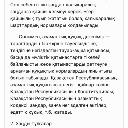
Сол себепті ішкі заңдар халыкаралық
заңдарға қайшы келмеуі керек. Егер
қайшылық туып жататын болса, халықаралық
шарттардың нормалары колданылады.
Сонымен, азаматтық құқық дегеніміз —
тараптардың бір-біріне тәуелсіздігіне,
теңдігіне негізделген тауар-ақша қатынасы,
басқа да мүліктік қатынастарға тікелей
байланысты жеке қатынастарды реттеуге
арналған қүқықтық нормалардың жиынтығы
болып табылады. Қазақстан Республикасының
азаматтық құқығының негізгі қайнар көзіне
Қазақстан Республикасының Конституциясы,
Қазақстан Республикасының азаматтық
кодексі, заңдар, заңға негізделген актілер,
әдеттік құқық, т.б. жатады.
2. Заңды тұлғалар