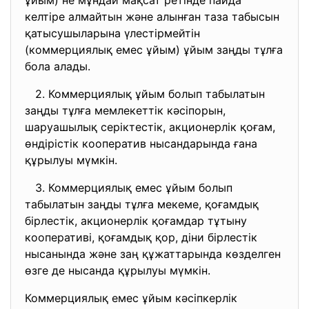
ұйым) не мұндай мақсат ретiнде пайда
келтiре алмайтын және алынған таза табысын
қатысушыларына үлестiрмейтiн
(коммерциялық емес ұйым) ұйым заңды тұлға
бола алады.
2. Коммерциялық ұйым болып табылатын
заңды тұлға мемлекеттiк кәсiпорын,
шаруашылық серiктестiк, акционерлiк қоғам,
өндiрiстiк кооператив нысандарында ғана
құрылуы мүмкiн.
3. Коммерциялық емес ұйым болып
табылатын заңды тұлға мекеме, қоғамдық
бiрлестiк, акционерлiк қоғамдар тұтыну
кооперативi, қоғамдық қор, дiни бiрлестiк
нысанында және заң құжаттарында көзделген
өзге де нысанда құрылуы мүмкiн.
Коммерциялық емес ұйым кәсiпкерлiк