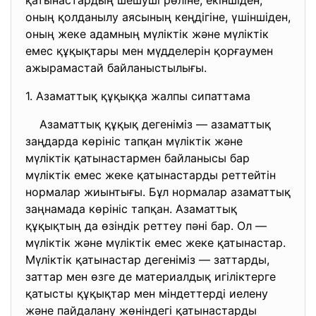
қатынастардың шешуші рөліне, екіншіден,
оның қолданылу аясының кеңдігіне, үшіншіден,
оның жеке адамның мүліктік және мүліктік
емес құқықтары мен мүдделерін қорғаумен
ажырамастай байланыстылығы.
1. Азаматтық құқыққа жалпы сипаттама
Азаматтық құқық дегеніміз — азаматтық
заңдарда көрініс тапқан мүліктік және
мүліктік қатынастармен байланысы бар
мүліктік емес жеке қатынастарды реттейтін
нормалар жиынтығы. Бұл нормалар азаматтық
заңнамада көрініс тапқан. Азаматтық
құқықтың да өзіндік реттеу пәні бар. Ол —
мүліктік және мүліктік емес жеке қатынастар.
Мүліктік қатынастар дегеніміз — заттарды,
заттар мен өзге де материалдық игіліктерге
қатысты құқықтар мен міндеттерді иелену
және пайдалану жөніндегі қатынастарды