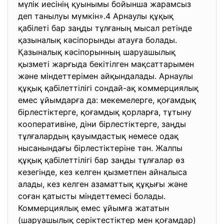
мүлік иесінің қуынымы бойынша жарамсыз
деп танылуы мүмкін».4 Арнаулы құқық
қабілеті бар заңды тұлғаның мысал ретінде
қазыналық кәсіпорынды атауға болады.
Қазыналық кәсіпорынның шаруашылық
қызметі жарғыда бекітілген мақсаттарымен
және міндеттерімен айқындалады. Арнаулы
құқық қабілеттілігі сондай-ақ коммерциялық
емес ұйымдарға да: мекемелерге, қоғамдық
бірлестіктерге, қоғамдық қорларға, тұтыну
кооперативіне, діни бірлестіктерге, заңды
тұлғалардың қауымдастық немесе одақ
нысанындағы бірлестіктеріне тән. Жалпы
құқық қабілеттілігі бар заңды тұлғалар өз
кезегінде, кез келген қызметпен айналыса
алады, кез келген азаматтық құқығы және
соған қатысты міндеттемесі болады.
Коммерциялық емес ұйымға жататын
(шаруашылық серіктестіктер мен қоғамдар)