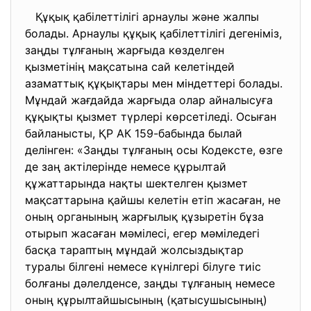
Құқық қабілеттілігі арнаулы және жалпы
болады. Арнаулы құқық қабілеттілігі дегеніміз,
заңды тұлғаның жарғыда көзделген
қызметінің мақсатына сай келетіндей
азаматтық құқықтары мен міндеттері болады.
Мұндай жағдайда жарғыда олар айналысуға
құқықты қызмет түрлері көрсетіледі. Осыған
байланысты, ҚР АК 159-бабында былай
делінген: «Заңды тұлғаның осы Кодексте, өзге
де заң актілерінде немесе құрылтай
құжаттарында нақты шектелген қызмет
мақсаттарына қайшы келетін етіп жасаған, не
оның органының жарғылық құзыретін бұза
отырып жасаған мәмілесі, егер мәміледегі
басқа тараптың мұндай жолсыздықтар
туралы білгені немесе күнілгері білуге тиіс
болғаны дәлелденсе, заңды тұлғаның немесе
оның құрылтайшысының (қатысушысының)