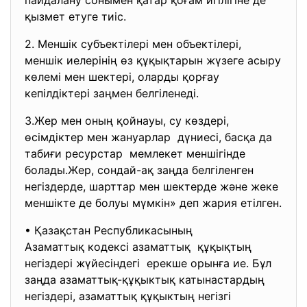
пайдалану сонымен қатар қоғам игілігіне де
қызмет етуге тиіс.
2. Меншік субъектілері мен объектілері,
меншік иелерінің өз құқықтарын жүзеге асыру
көлемі мен шектері, оларды қорғау
кепілдіктері заңмен белгіленеді.
З.Жер мен оның қойнауы, су көздері,
өсімдіктер мен жануарлар дүниесі, басқа да
табиғи ресурстар мемлекет меншігінде
болады.Жер, сондай-ақ заңда белгіленген
негіздерде, шарттар мен шектерде және жеке
меншікте де болуы мүмкін» деп жария етілген.
• Қазақстан Республикасының
Азаматтық кодексі азаматтық құқықтың
негіздері жүйесіндегі ерекше орынға ие. Бұл
заңда азаматтық-құқыктық катынастардың
негіздері, азаматтық құқыктың негізгі