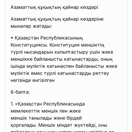
Азаматтық құқықтың қайнар көздері
Азаматтық құқықтың қайнар көздеріне
мыналар жатады:
• Қазақстан Республикасының
Конституциясы. Конституция меншіктің
түрлі нысандарын калыптастыру үшін жеке
меншікке байланысты катынастарды, оның
ішінде мүліктік катынаспен байланысты жеке
мүліктік емес түрлі катынастарды реттеу
негізінде енгізілген
6-бапта:
1. «Қазақстан Республикасында
мемлекеттік меншік пен жеке
меншік танылады жене бірдей
қорғалады. Меншік міндет жүктейді, оны