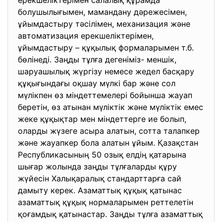
ерекшеліктерімен салалық құрамда
болушылығымен, мамандану дәрежесімен,
ұйымдастыру тәсілімен, механизация және
автоматизация ерекшеліктерімен,
ұйымдастыру – құқылық формаларымен т.б.
бөлінеді. Заңды тұлға дегеніміз- меншік,
шаруашылық жүргізу немесе жедел басқару
құқығындағы оқшау мүлкі бар және сол
мүлікпен өз міндеттемелері бойынша жауап
беретін, өз атынан мүліктік және мүліктік емес
жеке құқықтар мен міндеттерге ие болып,
оларды жүзеге асыра алатын, сотта талапкер
және жауапкер бола алатын ұйым. Қазақстан
Республикасының 50 озық елдің қатарына
шығар жолында заңды тұлғаларды құру
жүйесін Халықаралық стандарттарға сай
дамыту керек. Азаматтық құқық қатынас
азаматтық құқық нормаларымен реттелетін
қоғамдық қатынастар. Заңды тұлға азаматтық