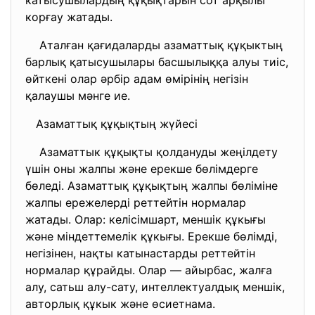
катысушылардың құқықтарын сот арқылы
корғау жатады.
Аталған қағидаларды азаматтық құқыктың
барлық қатысушылары басшылыққа алуы тиіс,
өйткені олар әрбір адам өмірінің негізін
қалаушы мәнге ие.
Азаматтық құқықтың жүйесі
Азаматтык құқықты қолдануды жеңілдету
үшін оны жалпы және ерекше бөлімдерге
бөледі. Азаматтық құқықтың жалпы бөліміне
жалпы ережелерді реттейтін нормалар
жатады. Олар: келісімшарт, меншік құкығы
және міндеттемелік құкығы. Ерекше бөлімді,
негізінен, нақты катынастарды реттейтін
нормалар құрайды. Олар — айырбас, жалға
алу, сатьш алу-сату, интеллектуалдық меншік,
авторлық құкык және өсиетнама.