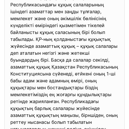
Республикасындағы құқық салаларының
ішіндегі азаматтар мен заңды тұлғалар,
мемлекет және оның әкімшілік бөлінісінің
күнделікті өміріндегі қызметімен тікелей
байланысты құқық саласының бірі болып
табылады. ҚР-ның қолданыстағы құқықтық
жүйесінде азаматтық құқық – құқық салалары
деп аталатын негізгі және жетекші
буындардың бірі. Басқа да салалар секілді,
азаматтық құқық Қазақстан Республикасының
Конституциясына сүйенеді, өтйкені оның 1-ші
бабы адам және адамның өмірі, оның
құқықтары мен бостандықтары біздің
мемлекетіміздің ең жоғарғы құндылықтары
ретінде жарияланған. Республикадағы
құқықтың барлық салалары жүйесінде
азаматтық құқықтың маңызы, бірншіден, оның
реттеу нысанасы болып табылатын