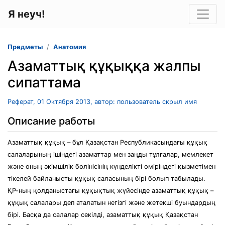
Я неуч!
Предметы
Анатомия
Азаматтық құқыққа жалпы
сипаттама
Реферат, 01 Октября 2013, автор: пользователь скрыл имя
Описание работы
Азаматтық құқық – бұл Қазақстан Республикасындағы құқық
салаларының ішіндегі азаматтар мен заңды тұлғалар, мемлекет
және оның әкімшілік бөлінісінің күнделікті өміріндегі қызметімен
тікелей байланысты құқық саласының бірі болып табылады.
ҚР-ның қолданыстағы құқықтық жүйесінде азаматтық құқық –
құқық салалары деп аталатын негізгі және жетекші буындардың
бірі. Басқа да салалар секілді, азаматтық құқық Қазақстан