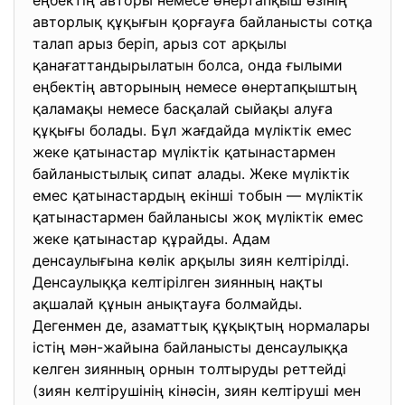
еңбектің авторы немесе өнертапқыш өзінің
авторлық құқығын қорғауға байланысты сотқа
талап арыз беріп, арыз сот арқылы
қанағаттандырылатын болса, онда ғылыми
еңбектің авторының немесе өнертапқыштың
қаламақы немесе басқалай сыйақы алуға
құқығы болады. Бұл жағдайда мүліктік емес
жеке қатынастар мүліктік қатынастармен
байланыстылық сипат алады. Жеке мүліктік
емес қатынастардың екінші тобын — мүліктік
қатынастармен байланысы жоқ мүліктік емес
жеке қатынастар құрайды. Адам
денсаулығына көлік арқылы зиян келтірілді.
Денсаулыққа келтірілген зиянның нақты
ақшалай құнын анықтауға болмайды.
Дегенмен де, азаматтық құқықтың нормалары
істің мән-жайына байланысты денсаулыққа
келген зиянның орнын толтыруды реттейді
(зиян келтірушінің кінәсін, зиян келтіруші мен