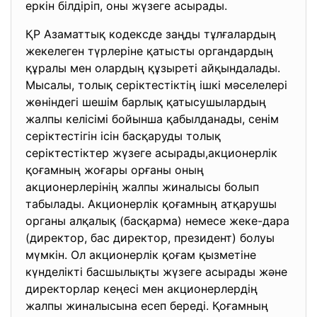
еркін білдіріп, оны жүзеге асырады.
ҚР Азаматтық кодексде заңды тұлғалардың
жекелеген түрлеріне қатысты органдардың
құралы мен олардың құзыреті айқындалады.
Мысалы, толық серіктестіктің ішкі мәселелері
жөніндегі шешім барлық қатысушылардың
жалпы келісімі бойынша қабылданады, сенім
серіктестігін ісін басқаруды толық
серіктестіктер жүзеге асырады,акционерлік
қоғамның жоғары орғаны оның
акционерлерінің жалпы жиналысы болып
табылады. Акционерлік қоғамның атқарушы
органы алқалық (басқарма) немесе жеке-дара
(директор, бас директор, президент) болуы
мүмкін. Ол акционерлік қоғам қызметіне
күнделікті басшылықты жүзеге асырады және
директорлар кеңесі мен акционерлердің
жалпы жиналысына есеп береді. Қоғамның