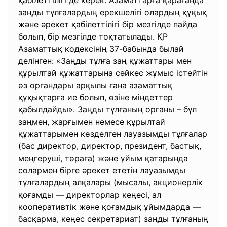
қабілеттілігі де керек. Азаматтарға қарағанда
заңды тұлғалардың ерекшелігі олардың құқық
және әрекет қабілеттілігі бір мезгілде пайда
болып, бір мезгілде тоқтатылады. ҚР
Азаматтық кодексінің 37-бабында былай
делінген: «Заңды тұлға заң құжаттары мен
құрылтай құжаттарына сәйкес жұмыс істейтін
өз органдары арқылы ғана азаматтық
құқықтарға ие болып, өзіне міндеттер
қабылдайды». Заңды тұлғаның органы – бұл
заңмен, жарғымен немесе құрылтай
құжаттарымен көзделген лауазымды тұлғалар
(бас директор, директор, президент, бастық,
меңгеруші, төраға) және ұйым қатарында
солармен бірге әрекет ететін лауазымды
тұлғалардың алқалары (мысалы, акционерлік
қоғамды –– директорлар кеңесі, ал
кооперативтік және қоғамдық ұйымдарда ––
басқарма, кеңес секретариат) заңды тұлғаның