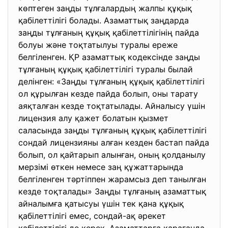
көптеген заңды тұлғалардың жалпы құқық
қабілеттілігі болады. Азаматтық заңдарда
заңды тұлғаның құқық қабілеттілігінің пайда
болуы және тоқтатылуы туралы ереже
белгіленген. ҚР азаматтық кодексінде заңды
тұлғаның құқық қабілеттілігі туралы былай
делінген: «Заңды тұлғаның құқық қабілеттілігі
ол құрылған кезде пайда болып, оны тарату
аяқталған кезде тоқтатылады. Айналысу үшін
лицензия алу қажет болатын қызмет
саласында заңды тұлғаның құқық қабілеттілігі
сондай лицензияны алған кезден бастап пайда
болып, ол қайтарып алынған, оның қолданылу
мерзімі өткен немесе заң құжаттарында
белгіленген тәртіппен жарамсыз деп танылған
кезде тоқталады» Заңды тұлғаның азаматтық
айналымға қатысуы үшін тек қана құқық
қабілеттілігі емес, сондай-ақ әрекет