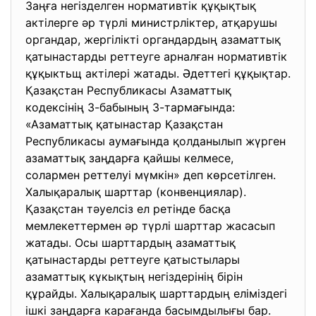
Заңға негізделген нормативтік құқықтық
актілерге әр түрлі министрліктер, атқарушы
органдар, жергілікті органдардың азаматтық
қатынастарды реттеуге арналған нормативтік
құқыктьщ актілері жатады. Әдеттегі құқықтар.
Қазақстан Республикасы Азаматтық
кодексінің 3-бабының 3-тармағында:
«Азаматтық қатынастар Қазақстан
Республикасы аумағында қолданылып жүрген
азаматтық заңдарға қайшы келмесе,
солармен реттелуі мүмкін» деп көрсетілген.
Халықаралық шарттар (конвенциялар).
Қазақстан тәуелсіз ел ретінде басқа
мемлекеттермен әр түрлі шарттар жасасып
жатады. Осы шарттардың азаматтық
қатынастарды реттеуге қатыстылары
азаматтық кұкықтың негіздерінің бірін
құрайды. Халықаралық шарттардың еліміздегі
ішкі заңдарға карағанда басымдылығы бар.