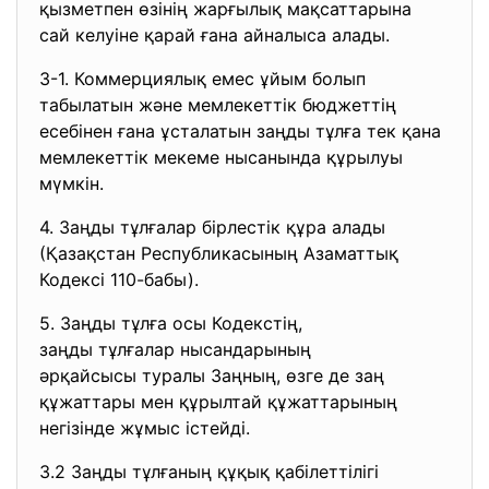
қызметпен өзiнiң жарғылық мақсаттарына
сай келуiне қарай ғана айналыса алады.
3-1. Коммерциялық емес ұйым болып
табылатын және мемлекеттiк бюджеттiң
есебiнен ғана ұсталатын заңды тұлға тек қана
мемлекеттiк мекеме нысанында құрылуы
мүмкiн.
4. Заңды тұлғалар бiрлестiк құра алады
(Қазақстан Республикасының Азаматтық
Кодексі 110-бабы).
5. Заңды тұлға осы Кодекстiң,
заңды тұлғалар нысандарының
әрқайсысы туралы Заңның, өзге де заң
құжаттары мен құрылтай құжаттарының
негiзiнде жұмыс iстейдi.
3.2 Заңды тұлғаның құқық қабілеттілігі