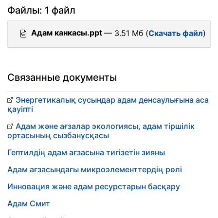
Файлы: 1 файл
Адам канкасы.ppt
— 3.51 Мб (
Скачать файл
)
Связанные документы
Энергетикалық сусындар адам денсаулығына аса
қауіпті
Адам және ағзалар экологиясы, адам тіршілік
ортасының сызбанұсқасы
Гептилдің адам ағзасына тигізетін зияны
Адам ағзасындағы микроэлементтердің рөлі
Инновация және адам ресурстарын басқару
Адам Смит