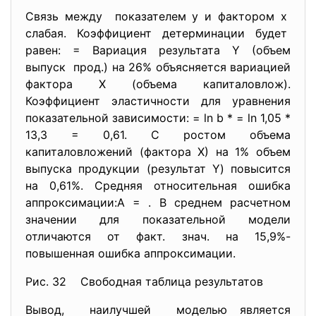
Связь между показателем у и фактором х
слабая. Коэффициент детерминации будет
равен: = Вариация результата Y (объем
выпуск прод.) на 26% объясняется вариацией
фактора Х (объема капиталовлож).
Коэффициент эластичности для уравнения
показательной зависимости: = ln b * = ln 1,05 *
13,3 = 0,61. С ростом объема
капиталовложений (фактора Х) на 1% объем
выпуска продукции (результат Y) повысится
на 0,61%. Средняя относительная ошибка
аппроксимации:A = . В среднем расчетном
значении для показательной модели
отличаются от факт. знач. на 15,9%-
повышенная ошибка аппроксимации.
Рис. 32 Свободная таблица результатов
Вывод, наилучшей моделью является