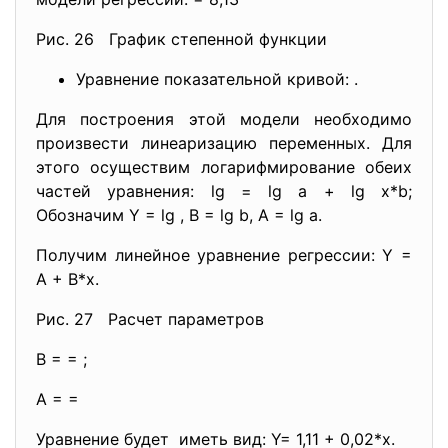
Рис. 26 График степенной функции
Уравнение показательной кривой: .
Для построения этой модели необходимо
произвести линеаризацию переменных. Для
этого осуществим логарифмирование обеих
частей уравнения: lg = lg a + lg x*b;
Обозначим Y = lg , B = lg b, A = lg a.
Получим линейное уравнение регрессии: Y =
A + B*х.
Рис. 27 Расчет параметров
B = = ;
A = =
Уравнение будет иметь вид: Y= 1,11 + 0,02*х.